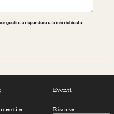
per gestire e rispondere alla mia richiesta.
g
Eventi
umenti e
Risorse