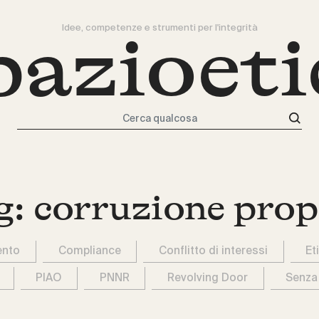
Idee, competenze e strumenti per l'integrità
pazioeti
Cerca qualcosa
g:
corruzione prop
ento
Compliance
Conflitto di interessi
Et
PIAO
PNNR
Revolving Door
Senza