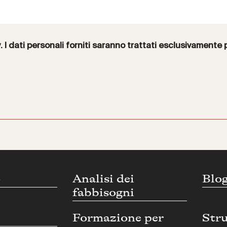
y
. I dati personali forniti saranno trattati esclusivamente 
o
Analisi dei
Blo
fabbisogni
Formazione per
Str