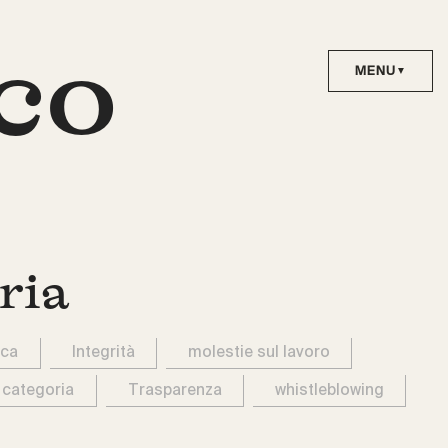
co
ria
ica
Integrità
molestie sul lavoro
 categoria
Trasparenza
whistleblowing