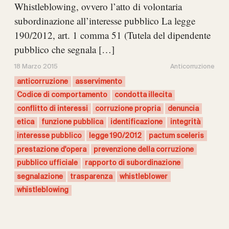
Whistleblowing, ovvero l’atto di volontaria
subordinazione all’interesse pubblico La legge
190/2012, art. 1 comma 51 (Tutela del dipendente
pubblico che segnala […]
18 Marzo 2015
Anticorruzione
anticorruzione
asservimento
Codice di comportamento
condotta illecita
conflitto di interessi
corruzione propria
denuncia
etica
funzione pubblica
identificazione
integrità
interesse pubblico
legge 190/2012
pactum sceleris
prestazione d'opera
prevenzione della corruzione
pubblico ufficiale
rapporto di subordinazione
segnalazione
trasparenza
whistleblower
whistleblowing