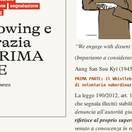
one
segnalazione
g
owing e
razia
“We engage with dissent 
 PRIMA
(Impariamo a considerare 
E
Aung San Suu Kyi (1945), 
PRIMA PARTE: il Whistleb
di volontaria subordinaz
ienzo
La legge 190/2012, art. 
che segnala illeciti) stabil
denuncia all’autorità giu
riferisce al proprio super
venuto a conoscenza in r