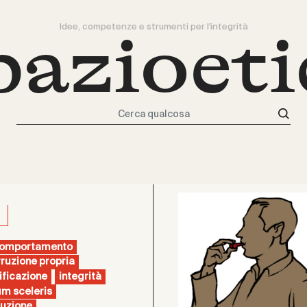
Idee, competenze e strumenti per l'integrità
pazioeti
Cerca qualcosa
comportamento
ruzione propria
ificazione
integrità
m sceleris
ruzione