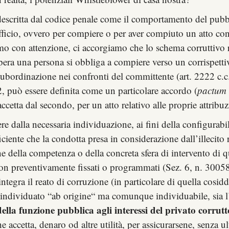
escritta dal codice penale come il comportamento del pubbli
ficio, ovvero per compiere o per aver compiuto un atto contra
iamo con attenzione, ci accorgiamo che lo schema corruttivo 
opera una persona si obbliga a compiere verso un corrispetti
bordinazione nei confronti del committente (art. 2222 c.c.)
22, può essere definita come un particolare accordo (
pactum s
accetta dal secondo, per un atto relativo alle proprie attri
e dalla necessaria individuazione, ai fini della configurabi
iciente che la condotta presa in considerazione dall’illecito 
 della competenza o della concreta sfera di intervento di que
on preventivamente fissati o programmati (Sez. 6, n. 30058
tegra il reato di corruzione (in particolare di quella cosidde
individuato “ab origine“ ma comunque individuabile, sia l
della funzione pubblica agli interessi del privato corrutt
ccetta, denaro od altre utilità, per assicurarsene, senza ulter