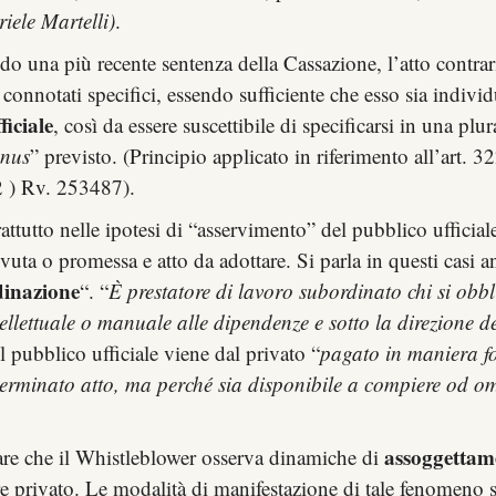
iele Martelli)
.
 una più recente sentenza della Cassazione, l’atto contrari
 connotati specifici, essendo sufficiente che esso sia indiv
ficiale
, così da essere suscettibile di specificarsi in una plu
enus
” previsto. (Principio applicato in riferimento all’art. 3
 ) Rv. 253487).
rattutto nelle ipotesi di “asservimento” del pubblico uffici
cevuta o promessa e atto da adottare. Si parla in questi casi 
dinazione
“. “
È prestatore di lavoro subordinato chi si obb
ellettuale o manuale alle dipendenze e sotto la direzione d
l pubblico ufficiale viene dal privato “
pagato in maniera fo
minato atto, ma perché sia disponibile a compiere od ometter
assoggettame
are che il Whistleblower osserva dinamiche di
re privato. Le modalità di manifestazione di tale fenomeno