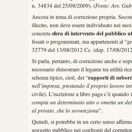
n. 34834 del 25/08/2009). (
Fonte: Avv. Gabr
Ancora in tema di corruzione propria. Secondo
illecito, non deve essere individuato nei suoi
sfera di intervento del pubblico uf
concreta
fissati o programmati, ma appartenenti al “
g
32779 del 13/08/2012 Cc. (dep. 17/08/2012
Si parla, pertanto, di corruzione anche e sop
necessario dimostrare il legame tra utilità ri
rapporti di subor
schema tipico, cioè, dei “
nell’impresa, prestando il proprio lavoro int
civile). L’iscrizione a libro paga c’è quando i
compia un determinato atto o ometta un deter
al privato, che lo sovvenziona
”.
Quindi, si potrebbe in un certo senso afferm
soggetto pubblico nei confronti del corrutto