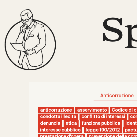
S
Anticorruzione
anticorruzione
asservimento
Codice di 
condotta illecita
conflitto di interessi
cor
denuncia
etica
funzione pubblica
ident
interesse pubblico
legge 190/2012
pactu
prestazione d'opera
prevenzione della cor