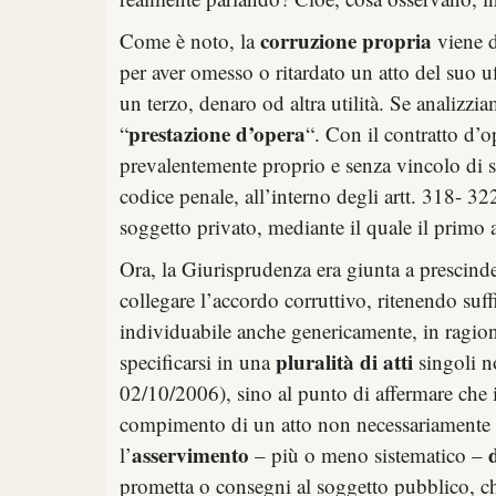
corruzione propria
Come è noto, la
viene d
per aver omesso o ritardato un atto del suo uf
un terzo, denaro od altra utilità. Se analizz
prestazione d’opera
“
“. Con il contratto d’
prevalentemente proprio e senza vincolo di su
codice penale, all’interno degli artt. 318- 3
soggetto privato, mediante il quale il primo 
Ora, la Giurisprudenza era giunta a prescinder
collegare l’accordo corruttivo, ritenendo suff
individuabile anche genericamente, in ragione
pluralità di atti
specificarsi in una
singoli n
02/10/2006), sino al punto di affermare che in
compimento di un atto non necessariamente 
asservimento
l’
– più o meno sistematico –
prometta o consegni al soggetto pubblico, che a