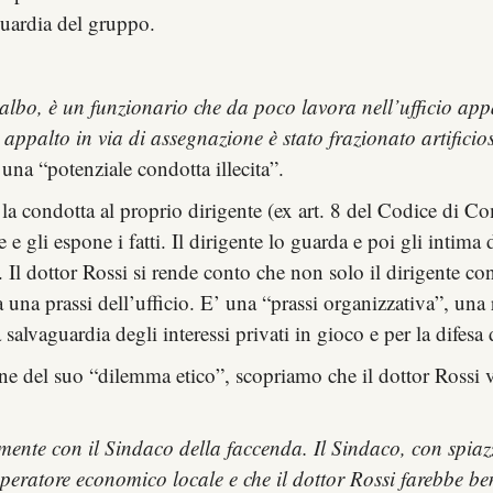
aguardia del gruppo.
ll’albo, è un funzionario che da poco lavora nell’ufficio a
n appalto in via di assegnazione è stato frazionato artificio
 una “potenziale condotta illecita”.
” la condotta al proprio dirigente (ex art. 8 del Codice di
te e gli espone i fatti. Il dirigente lo guarda e poi gli intim
. Il dottor Rossi si rende conto che non solo il dirigente co
na prassi dell’ufficio. E’ una “prassi organizzativa”, una 
 salvaguardia degli interessi privati in gioco e per la difesa
ne del suo “dilemma etico”, scopriamo che il dottor Rossi va
amente con il Sindaco della faccenda. Il Sindaco, con spiaz
 operatore economico locale e che il dottor Rossi farebbe 