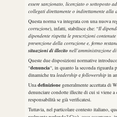
essere sanzionato, licenziato o sottoposto ad 
collegati direttamente o indirettamente alla
Questa norma va integrata con una nuova reg
corruzione
), infatti, stabilisce che: “
Il dipend
dipendente rispetta le prescrizioni contenute
prevenzione della corruzione e, fermo restan
situazioni di illecito
nell’amministrazione di
Queste due disposizioni normative introducono
denuncia
“
“, in quanto la seconda riguarda p
dinamiche tra
leadership
e
followership
in am
definizione
Una
generalmente accettata di Wh
denunciare condotte illecite di cui si viene a
responsabilità se già verificatesi.
Tuttavia, nel particolare contesto italiano, qu
realmente parlando? Cioè, cosa osservano, in 