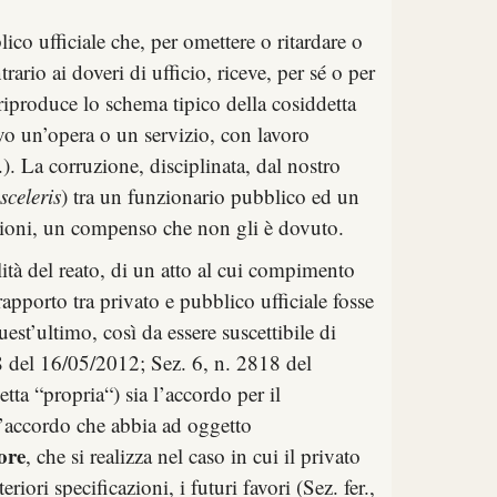
co ufficiale che, per omettere o ritardare o
rio ai doveri di ufficio, riceve, per sé o per
riproduce lo schema tipico della cosiddetta
vo un’opera o un servizio, con lavoro
. La corruzione, disciplinata, dal nostro
celeris
) tra un funzionario pubblico ed un
buzioni, un compenso che non gli è dovuto.
lità del reato, di un atto al cui compimento
rapporto tra privato e pubblico ufficiale fosse
st’ultimo, così da essere suscettibile di
 del 16/05/2012; Sez. 6, n. 2818 del
tta “propria“) sia l’accordo per il
’accordo che abbia ad oggetto
ore
, che si realizza nel caso in cui il privato
iori specificazioni, i futuri favori (Sez. fer.,