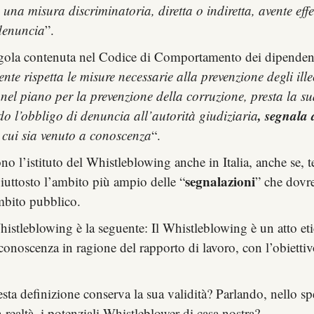
una misura discriminatoria, diretta o indiretta, avente effe
 denuncia
”.
ola contenuta nel Codice di Comportamento dei dipendenti 
ente rispetta le misure necessarie alla prevenzione degli ille
 nel piano per la prevenzione della corruzione, presta la s
, segnala 
do l’obbligo di denuncia all’autorità giudiziaria
 cui sia venuto a conoscenza
“.
 l’istituto del Whistleblowing anche in Italia, anche se, t
segnalazioni
iuttosto l’ambito più ampio delle “
” che dovre
bito pubblico.
istleblowing è la seguente: Il Whistleblowing è un atto etic
 conoscenza in ragione del rapporto di lavoro, con l’obiettiv
esta definizione conserva la sua validità? Parlando, nello spe
realtà, i potenziali Whistleblower di casa nostra?