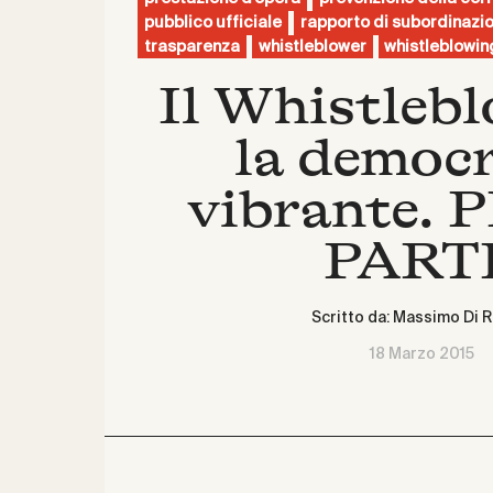
pubblico ufficiale
rapporto di subordinazi
trasparenza
whistleblower
whistleblowin
Il Whistlebl
la democ
vibrante.
PART
Scritto da:
Massimo Di R
18 Marzo 2015