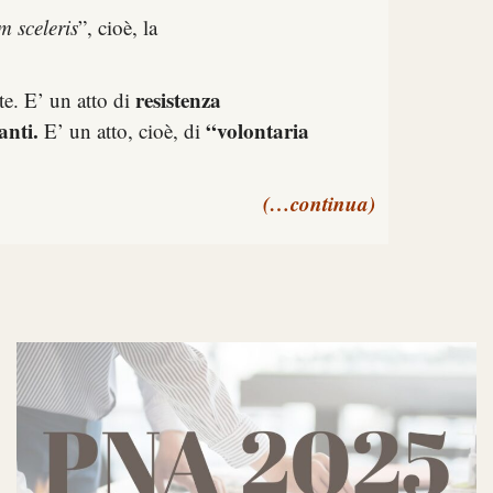
m sceleris
”, cioè, la
resistenza
te. E’ un atto di
anti.
“volontaria
E’ un atto, cioè, di
(…continua)