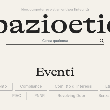
Idee, competenze e strumenti per l'integrità
pazioeti
Cerca qualcosa
Eventi
ento
Compliance
Conflitto di interessi
Et
PIAO
PNNR
Revolving Door
Senza