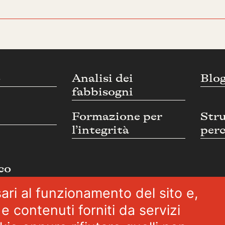
o
Analisi dei
Blo
fabbisogni
Formazione per
Str
l’integrità
perc
co
ari al funzionamento del sito e,
e contenuti forniti da servizi
©2026 SPAZIOETICO ASSOCIAZIONE PROFESSIONALE - Tutti