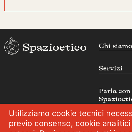
Spazioetico
Chi siam
Servizi
Parla con
Spazioeti
Utilizziamo cookie tecnici necess
previo consenso, cookie analitici 
Seguici:
Facebook
Linkedin
Youtube
Twitter