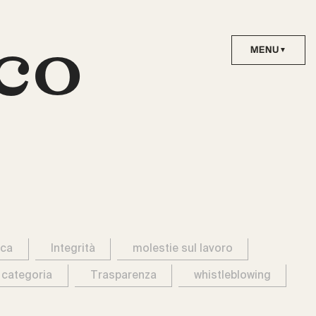
co
ica
Integrità
molestie sul lavoro
 categoria
Trasparenza
whistleblowing