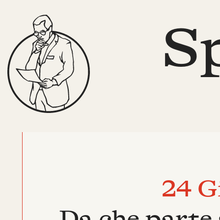
S
24 G
Da che parte 