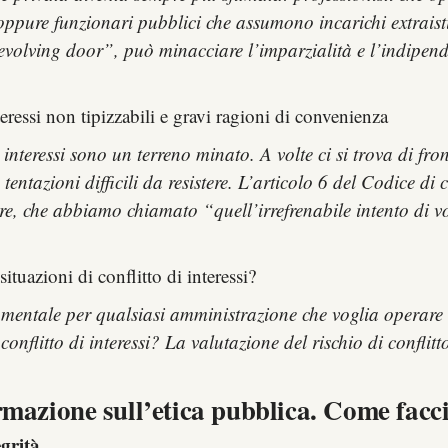
ppure funzionari pubblici che assumono incarichi extraist
“revolving door”, può minacciare l’imparzialità e l’indipen
interessi non tipizzabili e gravi ragioni di convenienza
i interessi sono un terreno minato. A volte ci si trova di fron
tentazioni difficili da resistere. L’articolo 6 del Codice d
lare, che abbiamo chiamato “quell’irrefrenabile intento di 
ituazioni di conflitto di interessi?
fondamentale per qualsiasi amministrazione che voglia operar
conflitto di interessi? La valutazione del rischio di conflit
ormazione sull’etica pubblica. Come facc
grità.