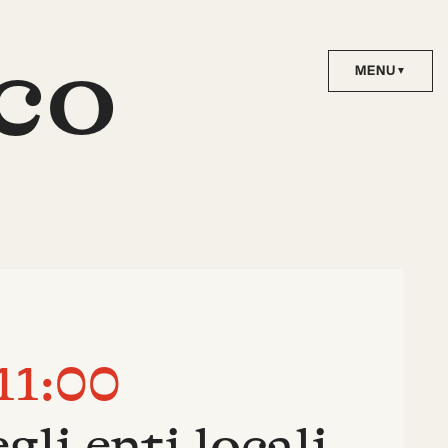
co
11:00
li enti locali