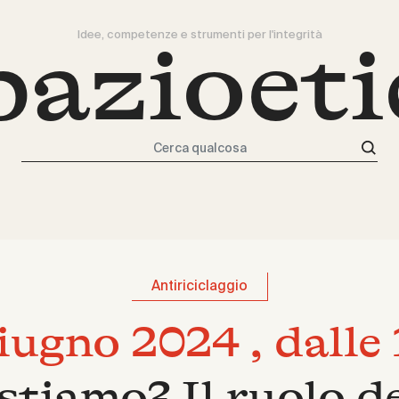
Idee, competenze e strumenti per l'integrità
pazioeti
Cerca qualcosa
Antiriciclaggio
iugno 2024 , dalle 
stiamo? Il ruolo deg