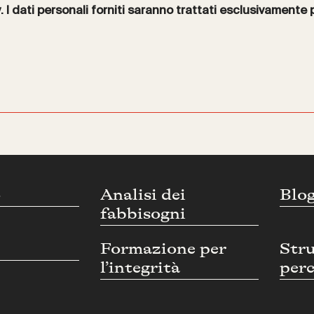
y
. I dati personali forniti saranno trattati esclusivamente 
o
Analisi dei
Blo
fabbisogni
Formazione per
Str
l’integrità
perc