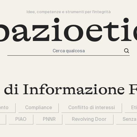
Idee, competenze e strumenti per l'integrità
pazioeti
Cerca qualcosa
 di Informazione 
ento
Compliance
Conflitto di interessi
Et
PIAO
PNNR
Revolving Door
Senza