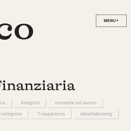
co
Finanziaria
ica
Integrità
molestie sul lavoro
 categoria
Trasparenza
whistleblowing