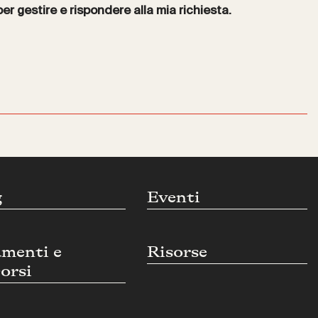
per gestire e rispondere alla mia richiesta.
g
Eventi
umenti e
Risorse
orsi