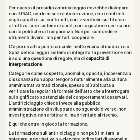
Per questo il presidio antiriciclaggio dovrebbe dialogare
con il PIAO, con le misure anticorruzione, con i controlli
sugli appalti e sui contributi, con le verifiche sul titolare
effettivo, con i sistemi di audit, con la gestione dei rischi e
con le politiche di trasparenza. Non per confondere
strumenti diversi, ma per farli cooperare.
C’è poi un altro punto cruciale, molto vicino al modo in cui
Spazioetico legge i sistemi di integrità: la prevenzione non
è solo una questione di regole, ma di
capacità di
interpretazione
.
Categorie come sospetto, anomalia, opacità, incoerenza o
dissonanza non appartengono naturalmente alla cultura
amministrativa tradizionale, spesso più abituata a
verificare la regolarità formale dell’atto che a interrogarsi
sul significato sostanziale dei comportamenti osservati.
L’antiriciclaggio chiede invece alla pubblica
amministrazione di sviluppare uno sguardo diverso: non
investigativo, non arbitrario, ma orientato al rischio.
È qui che entra in gioco la formazione.
La formazione sull’antiriciclaggio non può limitarsi a
spiegare la normativa o a elencare indicatori di anomalia.