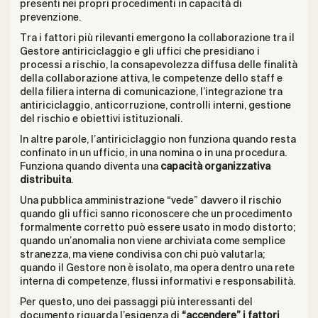
presenti nei propri procedimenti in capacità di
prevenzione.
Tra i fattori più rilevanti emergono la collaborazione tra il
Gestore antiriciclaggio e gli uffici che presidiano i
processi a rischio, la consapevolezza diffusa delle finalità
della collaborazione attiva, le competenze dello staff e
della filiera interna di comunicazione, l’integrazione tra
antiriciclaggio, anticorruzione, controlli interni, gestione
del rischio e obiettivi istituzionali.
In altre parole, l’antiriciclaggio non funziona quando resta
confinato in un ufficio, in una nomina o in una procedura.
Funziona quando diventa una
capacità organizzativa
distribuita
.
Una pubblica amministrazione “vede” davvero il rischio
quando gli uffici sanno riconoscere che un procedimento
formalmente corretto può essere usato in modo distorto;
quando un’anomalia non viene archiviata come semplice
stranezza, ma viene condivisa con chi può valutarla;
quando il Gestore non è isolato, ma opera dentro una rete
interna di competenze, flussi informativi e responsabilità.
Per questo, uno dei passaggi più interessanti del
documento riguarda l’esigenza di
“accendere” i fattori