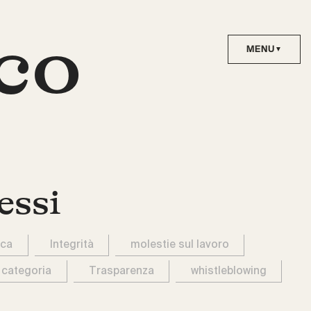
co
essi
ica
Integrità
molestie sul lavoro
 categoria
Trasparenza
whistleblowing