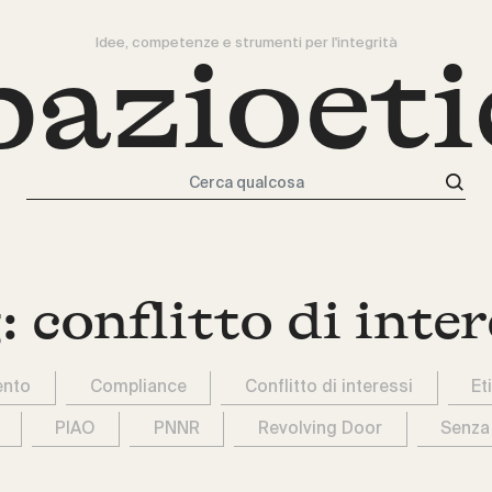
Idee, competenze e strumenti per l'integrità
pazioeti
Cerca qualcosa
:
conflitto di inter
ento
Compliance
Conflitto di interessi
Et
PIAO
PNNR
Revolving Door
Senza