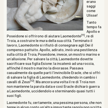
erano
saggi
come
Ulisse!
Tanto
tempo fa
Apollo e
[11]
Poseidone si offrirono di aiutare Laomedonte
, re di
Troia, a costruire le mura della sua città. Terminato il
lavoro, Laomedonte si rifiutò di consegnare agli Dei il
compenso pattuito. Apollo, adirato, inviò una pestilenza
sulla città di Troia, Poseidone, invece, un mostro marino e
un’alluvione. Per salvare la città, Laomedonte dovette
sacrificare sua figlia Esione: la incatenò ad una roccia,
affinché il mostro marino la divorasse. Passava
casualmente da quelle parti l’invincibile Eracle, che si offrì
di salvare la figlia di Laomedonte, chiedendo in cambio i
[12]
cavalli di Zeus
. Ma ancora una volta il re di Troia non
non mantenne la parola data e così Eracle dichiarò guerra
a Laomedonte, uccidendolo e sterminando quasi tutti i
suoi figli.
Laomedonte fu, certamente, una pessima persona, che non
tenne in alcun conto un’altra importante regola non scritta