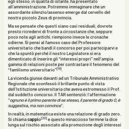
egli stesso, in qualità di istante, ha presentato
all’amministrazione. Potremmo immaginare che un
assordante silenzio/assenso emerge dal cervello del
nostro piccolo Zeus di provincia.
Ma se pensate che questi siano casi residuali, dovrete
presto ricredervi di fronte a circostanze che, seppure
poco note agli antichi, riempiono invece le cronache
odierne. Si pensi al famoso caso del Professore
universitario che bandì il concorso per poi parteciparvi e
che la spuntò perché il nostro Legislatore si era
dimenticato di inserire gli “interessi propri” nell’ampia
gamma di relazioni poste per contrastare il fenomeno del
[19]
“familismo universitario”
.
La vicenda giunse davanti ad un Tribunale Amministrativo
Regionale che sconfessò il brillante punto di vista
dell’Istituzione universitaria che aveva estromesso il Prof.
dal suddetto concorso. Il TAR sentenziò: l’affermazione
“
ognuno è il primo parente di se stesso, il parente di grado 0, è
suggestiva, ma non convince
”.
In realtà, in matematica esiste una relazione di grado zero.
[20]
Si chiama
cappi
o
e questo minaccioso termine la dice
lunga sul rischio associato alla promozione degli interessi