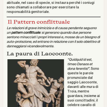
abituale, nel caso di specie, si instaura perché i coniugi
sono chiamati a collaborare per esercitare la
responsabilità genitoriale.
Il Pattern conflittuale
Le relazioni di grave inimicizia e di causa pendente seguono
un
pattern conflittuale
: si generano quando due persone
sentono minacciati i propri interessi e, mosse da un bisogno di
auto-protezione, ed entrano in relazione con il solo obiettivo di
danneggiarsi vicendevolmente.
La paura di Laocoonte.
“Quidquid id est,
timeo Danaos et
dona ferentis!”.
Sono
queste le parole
pronunciate dal
saggio Laocoonte,
davanti alle mura di
Troia, mentre
guardava, insieme ai
suoi concittadini, il
celebre cavallo di