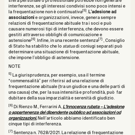
sfera personale o professionale potrebbe non generare
interferenze, se gli interessi condivisi sono poco intensi e
[5]
la frequentazione non è continuativa
.
L’adesione ad
associazioni
e organizzazioni, invece, genera sempre
relazioni di frequentazione abituale tra i soci e può
causare numerosi tipi di interferenza, che devono essere
gestiti attraverso obblighi di comunicazione e
[6]
[7]
astensione
. Infine, in una recente sentenza
, Consiglio
di Stato ha stabilito che lo
status
di coniugi separati può
determinare una situazione di frequentazione abituale,
che impone l’obbligo di astensione.
NOTE
5]
La giurisprudenza, per esempio, usa il termine
“commensalità” per riferirsi ad una relazione di
frequentazione abituale (tra un giudice e una delle parti di
una causa) che, per la sua intensità e profondità, può far
dubitare della sua imparzialità e serenità di giudizio.
[6]
Di Rienzo M., Ferrarini A,
L’innocenza rubata – L’adesione
o appartenenza del dipendente pubblico ad associazioni od
organizzazioni.
Nell’articolo abbiamo identificato ben
cinque tipi di interferenza.
[7]
Sentenza n. 7628/2021. La relazione di frequentazione