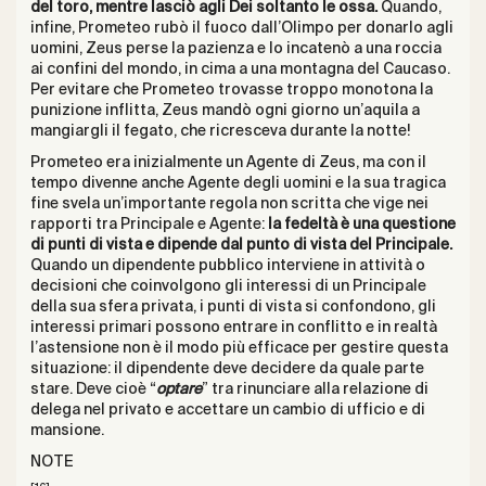
del toro, mentre lasciò agli Dei soltanto le ossa.
Quando,
infine, Prometeo rubò il fuoco dall’Olimpo per donarlo agli
uomini, Zeus perse la pazienza e lo incatenò a una roccia
ai confini del mondo, in cima a una montagna del Caucaso.
Per evitare che Prometeo trovasse troppo monotona la
punizione inflitta, Zeus mandò ogni giorno un’aquila a
mangiargli il fegato, che ricresceva durante la notte!
Prometeo era inizialmente un Agente di Zeus, ma con il
tempo divenne anche Agente degli uomini e la sua tragica
fine svela un’importante regola non scritta che vige nei
rapporti tra Principale e Agente:
la fedeltà è una questione
di punti di vista e dipende dal punto di vista del Principale.
Quando un dipendente pubblico interviene in attività o
decisioni che coinvolgono gli interessi di un Principale
della sua sfera privata, i punti di vista si confondono, gli
interessi primari possono entrare in conflitto e in realtà
l’astensione non è il modo più efficace per gestire questa
situazione: il dipendente deve decidere da quale parte
stare. Deve cioè “
optare
” tra rinunciare alla relazione di
delega nel privato e accettare un cambio di ufficio e di
mansione.
NOTE