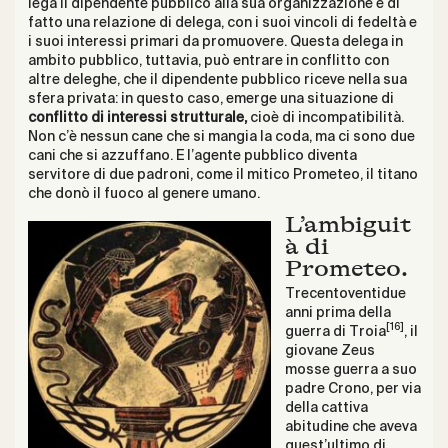
lega il dipendente pubblico alla sua organizzazione è di
fatto una relazione di delega, con i suoi vincoli di fedeltà e
i suoi interessi primari da promuovere. Questa delega in
ambito pubblico, tuttavia, può entrare in conflitto con
altre deleghe, che il dipendente pubblico riceve nella sua
sfera privata: in questo caso, emerge una situazione di
conflitto di interessi strutturale,
cioè di incompatibilità.
Non c’è nessun cane che si mangia la coda, ma ci sono due
cani che si azzuffano. E l’agente pubblico diventa
servitore di due padroni, come il mitico Prometeo, il titano
che donò il fuoco al genere umano.
L’ambiguit
à di
Prometeo.
Trecentoventidue
anni prima della
[16]
guerra di Troia
, il
giovane Zeus
mosse guerra a suo
padre Crono, per via
della cattiva
abitudine che aveva
quest’ultimo di