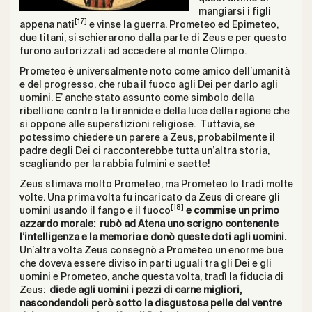
mangiarsi i figli
[17]
appena nati
e vinse la guerra. Prometeo ed Epimeteo,
due titani, si schierarono dalla parte di Zeus e per questo
furono autorizzati ad accedere al monte Olimpo.
Prometeo è universalmente noto come amico dell’umanità
e del progresso, che ruba il fuoco agli Dei per darlo agli
uomini. E’ anche stato assunto come simbolo della
ribellione contro la tirannide e della luce della ragione che
si oppone alle superstizioni religiose. Tuttavia, se
potessimo chiedere un parere a Zeus, probabilmente il
padre degli Dei ci racconterebbe tutta un’altra storia,
scagliando per la rabbia fulmini e saette!
Zeus stimava molto Prometeo, ma Prometeo lo tradì molte
volte. Una prima volta fu incaricato da Zeus di creare gli
[18]
uomini usando il fango e il fuoco
e commise un primo
azzardo morale: rubò ad Atena uno scrigno contenente
l’intelligenza e la memoria e donò queste doti agli uomini.
Un’altra volta Zeus consegnò a Prometeo un enorme bue
che doveva essere diviso in parti uguali tra gli Dei e gli
uomini e Prometeo, anche questa volta, tradì la fiducia di
Zeus:
diede agli uomini i pezzi di carne migliori,
nascondendoli però sotto la disgustosa pelle del ventre