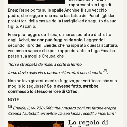
rappresenta la fuga di
Enea: l’eroe porta sulle spalle Anchise, il suo vecchio
padre, che regge in una mano la statua dei Penati (gli dei
protettori della casa e della famiglia) ed è seguito da suo
figlio, Ascanio.
Enea può fuggire da Troia, ormai assediata e distrutta
dagli Achei,
ma non può fuggire da solo
. Leggendo il
secondo libro dell’Eneide, che ha ispirato questa scultura,
veniamo a sapere che purtroppo durante la fuga Enea ha
perso sua moglie Creusa, che
“forse strappata da misera sorte si fermò,
[3]
forse deviò dalla via o caduta si fermò, è cosa incerta”
.
Non poteva girarsi, mentre fuggiva, per verificare che sua
moglie lo seguisse?
Se lo avesse fatto, avrebbe
commesso lo stesso errore di Orfeo…
NOTE
[3]
Eneide, II, vv. 738-740: “heu misero coniunx fatone erepta
Creusa / substitit, erravitne via seu lapsa resedit, / incertum”
La regola di