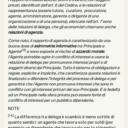
privati, identificati dall’art. 6 del Codice, e le relazioni di
rappresentanza (essere tutore, curatore, procuratore,
agente, amministratore, gerente o dirigente di una
organizzazione o di una persona), elencate nell’art. 7 sono
delle relazioni di delega, che gli economisti chiamano anche
relazioni di agenzia.
Come noto, il rapporto di agenzia è caratterizzato da una
buona dose di
asimmetria informativa
tra Principale e
[15]
Agente
e sono esposte al rischio di
azzardo morale
:
l’Agente potrebbe agire in conflitto di interessi e usare la
relazione di delega per promuovere interessi propri o di
soggetti diversi dal Principale. Tutto il sistema di obbligazioni e
regole, esplicite e implicite, che caratterizza queste relazioni è
finalizzato a difendere l’integrità del processo di delega e per
garantire che l’Agente non promuova interessi che sono in
conflitto con gli interessi primari del suo Principale. E la fedeltà
ad un Principale nella sfera privata può essere fonte di
conflitto di interessi per un pubblico dipendente.
NOTE
[14]
La differenza tra delega è scambio è meno sottile di
quanto sembri: un agente che lavora solo per soldi (per
esempio un dipendente che lavora solo per lo stipendio)