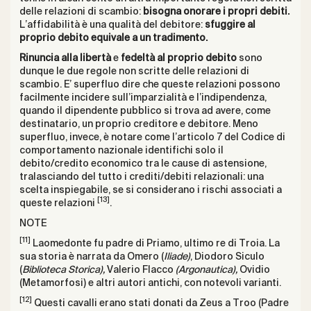
delle relazioni di scambio:
bisogna onorare i propri debiti.
L’affidabilità è una qualità del debitore:
sfuggire al
proprio debito equivale a un tradimento.
Rinuncia alla libertà
e
fedeltà al proprio debito
sono
dunque le due regole non scritte delle relazioni di
scambio. E’ superfluo dire che queste relazioni possono
facilmente incidere sull’imparzialità e l’indipendenza,
quando il dipendente pubblico si trova ad avere, come
destinatario, un proprio creditore e debitore. Meno
superfluo, invece, è notare come l’articolo 7 del Codice di
comportamento nazionale identifichi solo il
debito/credito economico tra le cause di astensione,
tralasciando del tutto i crediti/debiti relazionali: una
scelta inspiegabile, se si considerano i rischi associati a
[13]
queste relazioni
.
NOTE
[11]
Laomedonte fu padre di Priamo, ultimo re di Troia. La
sua storia è narrata da Omero (
Iliade)
, Diodoro Siculo
(
Biblioteca Storica),
Valerio Flacco
(Argonautica),
Ovidio
(Metamorfosi) e altri autori antichi, con notevoli varianti.
[12]
Questi cavalli erano stati donati da Zeus a Troo (Padre