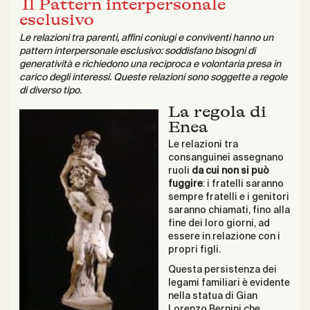
Il Pattern interpersonale
esclusivo
Le relazioni tra parenti, affini coniugi e conviventi hanno un
pattern interpersonale esclusivo: soddisfano bisogni di
generatività e richiedono una reciproca e volontaria presa in
carico degli interessi. Queste relazioni sono soggette a regole
di diverso tipo.
La regola di
Enea
Le relazioni tra
consanguinei assegnano
ruoli
da cui non si può
fuggire
: i fratelli saranno
sempre fratelli e i genitori
saranno chiamati, fino alla
fine dei loro giorni, ad
essere in relazione con i
propri figli.
Questa persistenza dei
legami familiari è evidente
nella statua di Gian
Lorenzo Bernini che