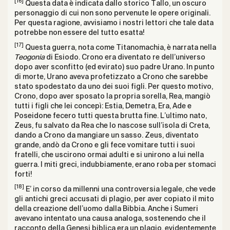
[16]
Questa data è indicata dallo storico Tallo, un oscuro
personaggio di cui non sono pervenute le opere originali.
Per questa ragione, avvisiamo i nostri lettori che tale data
potrebbe non essere del tutto esatta!
[17]
Questa guerra, nota come Titanomachia, è narrata nella
Teogonia
di Esiodo. Crono era diventato re dell’universo
dopo aver sconfitto (ed evirato) suo padre Urano. In punto
di morte, Urano aveva profetizzato a Crono che sarebbe
stato spodestato da uno dei suoi figli. Per questo motivo,
Crono, dopo aver sposato la propria sorella, Rea, mangiò
tutti i figli che lei concepì: Estia, Demetra, Era, Ade e
Poseidone fecero tutti questa brutta fine. L’ultimo nato,
Zeus, fu salvato da Rea che lo nascose sull’isola di Creta,
dando a Crono da mangiare un sasso. Zeus, diventato
grande, andò da Crono e gli fece vomitare tutti i suoi
fratelli, che uscirono ormai adulti e si unirono a lui nella
guerra. I miti greci, indubbiamente, erano roba per stomaci
forti!
[18]
E’ in corso da millenni una controversia legale, che vede
gli antichi greci accusati di plagio, per aver copiato il mito
della creazione dell’uomo dalla Bibbia. Anche i Sumeri
avevano intentato una causa analoga, sostenendo che il
racconto della Genesi biblica era un plagio, evidentemente