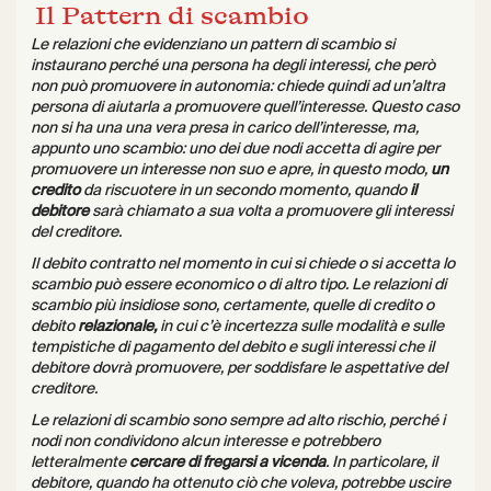
Il Pattern di scambio
Le relazioni che evidenziano un pattern di scambio si
instaurano perché una persona ha degli interessi, che però
non può promuovere in autonomia: chiede quindi ad un’altra
persona di aiutarla a promuovere quell’interesse. Questo caso
non si ha una una vera presa in carico dell’interesse, ma,
appunto uno scambio: uno dei due nodi accetta di agire per
promuovere un interesse non suo e apre, in questo modo,
un
credito
da riscuotere in un secondo momento, quando
il
debitore
sarà chiamato a sua volta a promuovere gli interessi
del creditore.
Il debito contratto nel momento in cui si chiede o si accetta lo
scambio può essere economico o di altro tipo. Le relazioni di
scambio più insidiose sono, certamente, quelle di credito o
debito
relazionale,
in cui c’è incertezza sulle modalità e sulle
tempistiche di pagamento del debito e sugli interessi che il
debitore dovrà promuovere, per soddisfare le aspettative del
creditore.
Le relazioni di scambio sono sempre ad alto rischio, perché i
nodi non condividono alcun interesse e potrebbero
letteralmente
cercare di fregarsi a vicenda
. In particolare, il
debitore, quando ha ottenuto ciò che voleva, potrebbe uscire