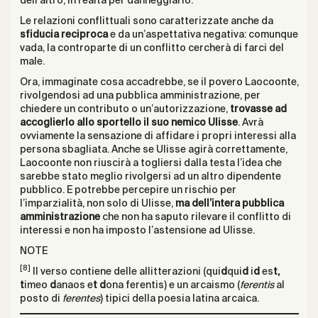
dell’altro, in realtà per danneggiarlo.
Le relazioni conflittuali sono caratterizzate anche da
sfiducia reciproca
e da un’aspettativa negativa: comunque
vada, la controparte di un conflitto cercherà di farci del
male.
Ora, immaginate cosa accadrebbe, se il povero Laocoonte,
rivolgendosi ad una pubblica amministrazione, per
chiedere un contributo o un’autorizzazione,
trovasse ad
accoglierlo allo sportello il suo nemico Ulisse
. Avrà
ovviamente la sensazione di affidare i propri interessi alla
persona sbagliata. Anche se Ulisse agirà correttamente,
Laocoonte non riuscirà a togliersi dalla testa l’idea che
sarebbe stato meglio rivolgersi ad un altro dipendente
pubblico. E potrebbe percepire un rischio per
l’imparzialità, non solo di Ulisse,
ma dell’intera pubblica
amministrazione
che non ha saputo rilevare il conflitto di
interessi e non ha imposto l’astensione ad Ulisse.
NOTE
[8]
Il verso contiene delle allitterazioni (qui
d
qui
d
i
d
es
t,
t
imeo
d
anaos e
t d
ona ferentis) e un arcaismo (
ferentis
al
posto di
ferentes
) tipici della poesia latina arcaica.