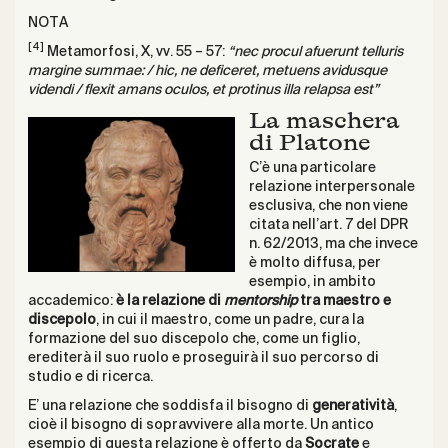
NOTA
[4]
Metamorfosi, X, vv. 55 – 57:
“nec procul afuerunt telluris
margine summae: / hic, ne deficeret, metuens avidusque
videndi / flexit amans oculos, et protinus illa relapsa est”
La maschera
di Platone
C’è una particolare
relazione interpersonale
esclusiva, che non viene
citata nell’art. 7 del DPR
n. 62/2013, ma che invece
è molto diffusa, per
esempio, in ambito
accademico:
è la relazione di
mentorship
tra maestro e
discepolo
, in cui il maestro, come un padre, cura la
formazione del suo discepolo che, come un figlio,
erediterà il suo ruolo e proseguirà il suo percorso di
studio e di ricerca.
E’ una relazione che soddisfa il bisogno di
generatività
,
cioè il bisogno di sopravvivere alla morte. Un antico
esempio di questa relazione è offerto da
Socrate
e