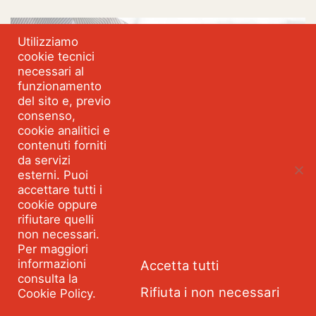
Utilizziamo
cookie tecnici
necessari al
funzionamento
del sito e, previo
consenso,
cookie analitici e
contenuti forniti
da servizi
esterni. Puoi
accettare tutti i
cookie oppure
rifiutare quelli
Piano Nazionale Anticorruzione
non necessari.
2025: il contributo di Spazioetico
Per maggiori
alla consultazione
informazioni
Accetta tutti
Il nuovo Piano Nazionale Anticorruzione (PNA) 2025 è in
consulta la
consultazione pubblica. E c’è una novità importante: per la
Rifiuta i non necessari
Cookie Policy.
prima volta ANAC ha scelto di articolare il PNA in linee
strategiche, obiettivi, azioni, risultati attesi e indicatori. È