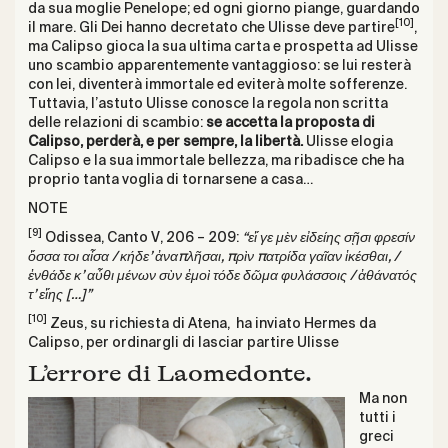
da sua moglie Penelope; ed ogni giorno piange, guardando
[10]
il mare. Gli Dei hanno decretato che Ulisse deve partire
,
ma Calipso gioca la sua ultima carta e prospetta ad Ulisse
uno scambio apparentemente vantaggioso: se lui resterà
con lei, diventerà immortale ed eviterà molte sofferenze.
Tuttavia, l’astuto Ulisse conosce la regola non scritta
delle relazioni di scambio:
se accetta la proposta di
Calipso, perderà, e per sempre, la libertà.
Ulisse elogia
Calipso e la sua immortale bellezza, ma ribadisce che ha
proprio tanta voglia di tornarsene a casa…
NOTE
[9]
Odissea, Canto V, 206 – 209:
“εἴ γε μὲν εἰδείης σῇσι φρεσίν
ὅσσα τοι αἶσα / κήδε’ ἀναπλῆσαι, πρὶν πατρίδα γαῖαν ἱκέσθαι, /
ἐνθάδε κ’ αὖθι μένων σὺν ἐμοὶ τόδε δῶμα φυλάσσοις / ἀθάνατός
τ’ εἴης […]”
[10]
Zeus, su richiesta di Atena, ha inviato Hermes da
Calipso, per ordinargli di lasciar partire Ulisse
L’errore di Laomedonte.
Ma non
tutti i
greci