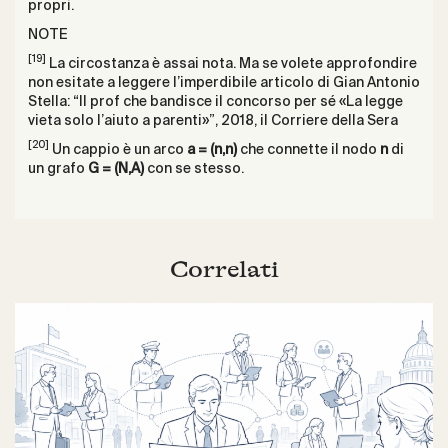
propri.
NOTE
[19]
La circostanza è assai nota. Ma se volete approfondire
non esitate a leggere l’imperdibile articolo di Gian Antonio
Stella: “
Il prof che bandisce il concorso per sé «La legge
vieta solo l’aiuto a parenti»
”, 2018, il Corriere della Sera
[20]
Un cappio è un arco
a = (n,n)
che connette il nodo
n
di
un grafo
G = (N,A)
con se stesso.
Correlati