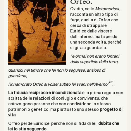
Orfeo.
Ovidio, nelle
Metamorfosi,
racconta un altro tipo di
fuga, quella di Orfeo che
cerca di strappare
Euridice dalle viscere
dell’inferno, ma la perde
una seconda volta, perché
si gira a guardarla:
“e ormai non erano lontani
dalla superficie della terra,
quando, nel timore che lei non lo seguisse, ansioso di
guardarla,
[4]
l’innamorato Orfeo si volse: subito lei svanì nell’Averno”
.
La fiducia reciproca e incondizionata
è la prima regola non
scritta delle relazioni di coniugio e convivenza, che
coinvolgono persone che non condividono lo stesso
patrimonio genetico, ma piuttosto uno stesso
progetto di
vita
.
Orfeo perde Euridice, perché non si fida di lei:
dubita che
lei lo stia seguendo.