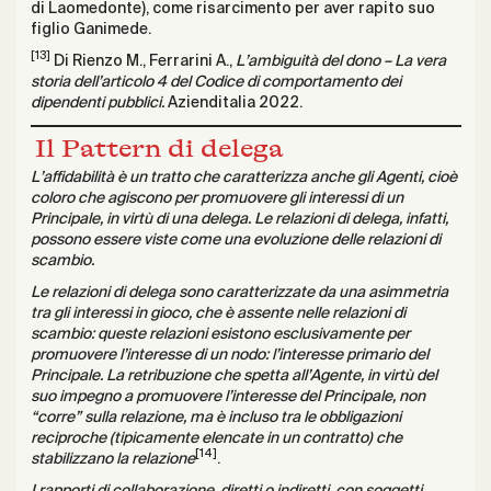
di Laomedonte), come risarcimento per aver rapito suo
figlio Ganimede.
[13]
Di Rienzo M., Ferrarini A.,
L’ambiguità del dono – La vera
storia dell’articolo 4 del Codice di comportamento dei
dipendenti pubblici.
Azienditalia 2022.
Il Pattern di delega
L’affidabilità è un tratto che caratterizza anche gli Agenti, cioè
coloro che agiscono per promuovere gli interessi di un
Principale, in virtù di una delega. Le relazioni di delega, infatti,
possono essere viste come una evoluzione delle relazioni di
scambio.
Le relazioni di delega sono caratterizzate da una asimmetria
tra gli interessi in gioco, che è assente nelle relazioni di
scambio: queste relazioni esistono esclusivamente per
promuovere l’interesse di un nodo: l’interesse primario del
Principale. La retribuzione che spetta all’Agente, in virtù del
suo impegno a promuovere l’interesse del Principale, non
“corre” sulla relazione, ma è incluso tra le obbligazioni
reciproche (tipicamente elencate in un contratto) che
[14]
stabilizzano la relazione
.
I rapporti di collaborazione, diretti o indiretti, con soggetti