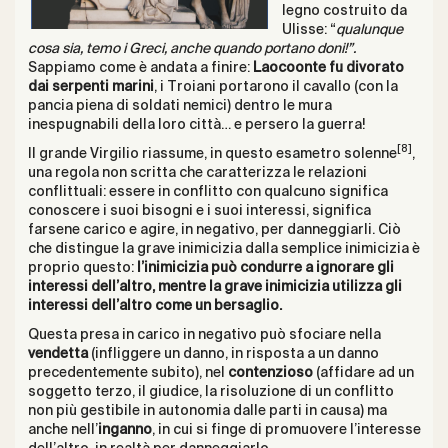
legno costruito da
Ulisse: “
qualunque
cosa sia, temo i Greci, anche quando portano doni!”.
Sappiamo come è andata a finire:
Laocoonte fu divorato
dai serpenti marini
, i Troiani portarono il cavallo (con la
pancia piena di soldati nemici) dentro le mura
inespugnabili della loro città… e persero la guerra!
[8]
Il grande Virgilio riassume, in questo esametro solenne
,
una regola non scritta che caratterizza le relazioni
conflittuali: essere in conflitto con qualcuno significa
conoscere i suoi bisogni e i suoi interessi, significa
farsene carico e agire, in negativo, per danneggiarli. Ciò
che distingue la grave inimicizia dalla semplice inimicizia è
proprio questo:
l’inimicizia può condurre a ignorare gli
interessi dell’altro, mentre la grave inimicizia utilizza gli
interessi dell’altro come un bersaglio.
Questa presa in carico in negativo può sfociare nella
vendetta
(infliggere un danno, in risposta a un danno
precedentemente subito), nel
contenzioso
(affidare ad un
soggetto terzo, il giudice, la risoluzione di un conflitto
non più gestibile in autonomia dalle parti in causa) ma
anche nell’
inganno
, in cui si finge di promuovere l’interesse