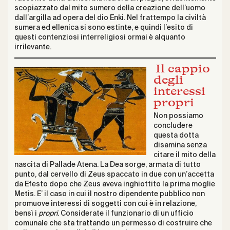
scopiazzato dal mito sumero della creazione dell’uomo
dall’argilla ad opera del dio Enki. Nel frattempo la civiltà
sumera ed ellenica si sono estinte, e quindi l’esito di
questi contenziosi interreligiosi ormai è alquanto
irrilevante.
Il cappio
degli
interessi
propri
Non possiamo
concludere
questa dotta
disamina senza
citare il mito della
nascita di Pallade Atena. La Dea sorge, armata di tutto
punto, dal cervello di Zeus spaccato in due con un’accetta
da Efesto dopo che Zeus aveva inghiottito la prima moglie
Metis. E’ il caso in cui il nostro dipendente pubblico non
promuove interessi di soggetti con cui è in relazione,
bensì i
propri
. Considerate il funzionario di un ufficio
comunale che sta trattando un permesso di costruire che