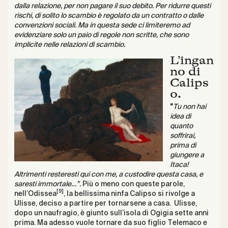
dalla relazione, per non pagare il suo debito. Per ridurre questi
rischi, di solito lo scambio è regolato da un contratto o dalle
convenzioni sociali. Ma in questa sede ci limiteremo ad
evidenziare solo un paio di regole non scritte, che sono
implicite nelle relazioni di scambio.
L’ingan
no di
Calips
o.
“
Tu non hai
idea di
quanto
soffrirai,
prima di
giungere a
Itaca!
Altrimenti resteresti qui con me, a custodire questa casa, e
saresti immortale…”.
Più o meno con queste parole,
[9]
nell’Odissea
, la bellissima ninfa Calipso si rivolge a
Ulisse, deciso a partire per tornarsene a casa. Ulisse,
dopo un naufragio, è giunto sull’isola di Ogigia sette anni
prima. Ma adesso vuole tornare da suo figlio Telemaco e