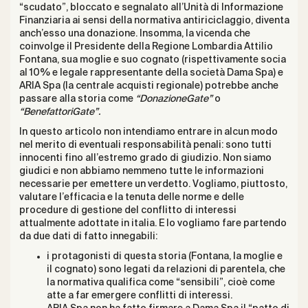
“scudato”, bloccato e segnalato all’Unità di Informazione
Finanziaria ai sensi della normativa antiriciclaggio, diventa
anch’esso una donazione. Insomma, la vicenda che
coinvolge il Presidente della Regione Lombardia Attilio
Fontana, sua moglie e suo cognato (rispettivamente socia
al 10% e legale rappresentante della società Dama Spa) e
ARIA Spa (la centrale acquisti regionale) potrebbe anche
passare alla storia come
“DonazioneGate”
o
“BenefattoriGate”.
In questo articolo non intendiamo entrare in alcun modo
nel merito di eventuali responsabilità penali: sono tutti
innocenti fino all’estremo grado di giudizio. Non siamo
giudici e non abbiamo nemmeno tutte le informazioni
necessarie per emettere un verdetto. Vogliamo, piuttosto,
valutare l’efficacia e la tenuta delle norme e delle
procedure di gestione del conflitto di interessi
attualmente adottate in italia. E lo vogliamo fare partendo
da due dati di fatto innegabili:
i protagonisti di questa storia (Fontana, la moglie e
il cognato) sono legati da relazioni di parentela, che
la normativa qualifica come “sensibili”, cioè come
atte a far emergere conflitti di interessi.