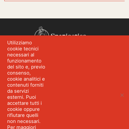
Spazioetico
Utilizziamo
cookie tecnici
Chi siamo
Analisi dei fabbisogni
necessari al
funzionamento
Blog
Eventi
del sito e, previo
Servizi
Formazione per
consenso,
l’integrità
cookie analitici e
contenuti forniti
Strumenti e percorsi
Risorse
da servizi
esterni. Puoi
Parla con Spazioetico
accettare tutti i
cookie oppure
rifiutare quelli
Seguici:
Facebook
Linkedin
Youtube
Twitter
non necessari.
©2026 SPAZIOETICO ASSOCIAZIONE PROFESSIONALE - Tutti
Per maggiori