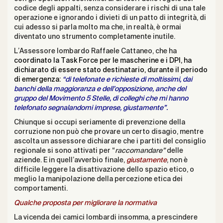
codice degli appalti, senza considerare i rischi di una tale
operazione e ignorando i divieti di un patto di integrità, di
cui adesso si parla molto ma che, in realtà, è ormai
diventato uno strumento completamente inutile.
L’Assessore lombardo Raffaele Cattaneo, che ha
coordinato la Task Force per le mascherine e i DPI, ha
dichiarato di essere stato destinatario, durante il periodo
di emergenza:
“di telefonate e richieste di moltissimi, dai
banchi della maggioranza e dell’opposizione, anche del
gruppo del Movimento 5 Stelle, di colleghi che mi hanno
telefonato segnalandomi imprese, giustamente”.
Chiunque si occupi seriamente di prevenzione della
corruzione non può che provare un certo disagio, mentre
ascolta un assessore dichiarare che i partiti del consiglio
regionale si sono attivati per “
raccomandare”
delle
aziende. E in quell’avverbio finale,
giustamente
, non è
difficile leggere la disattivazione dello spazio etico, o
meglio la manipolazione della percezione etica dei
comportamenti.
Qualche pro
posta per migliorare la normativa
La vicenda dei camici lombardi insomma, a prescindere