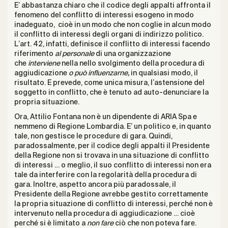
E’ abbastanza chiaro che il codice degli appalti affronta il
fenomeno del conflitto di interessi esogeno in modo
inadeguato, cioè in un modo che non coglie in alcun modo
il conflitto di interessi degli organi di indirizzo politico.
L’art. 42, infatti, definisce il conflitto di interessi facendo
riferimento
al personale
di una organizzazione
che
interviene
nella nello svolgimento della procedura di
aggiudicazione
o può influenzarne,
in qualsiasi modo, il
risultato. E prevede, come unica misura, l’astensione del
soggetto in conflitto, che è tenuto ad auto-denunciare la
propria situazione.
Ora, Attilio Fontana non è un dipendente di ARIA Spa e
nemmeno di Regione Lombardia. E’ un politico e, in quanto
tale, non gestisce le procedure di gara. Quindi,
paradossalmente, per il codice degli appalti il Presidente
della Regione non si trovava in una situazione di conflitto
di interessi … o meglio, il suo conflitto di interessi non era
tale da interferire con la regolarità della procedura di
gara. Inoltre, aspetto ancora più paradossale, il
Presidente della Regione avrebbe gestito correttamente
la propria situazione di conflitto di interessi, perché non è
intervenuto nella procedura di aggiudicazione … cioè
perché si è limitato a
non fare
ciò che non poteva fare.