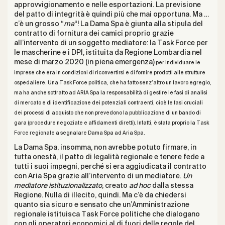
approvvigionamento e nelle esportazioni. La previsione
del patto di integrità è quindi più che mai opportuna. Ma …
c’è un grosso “
ma
“! La Dama Spa è giunta alla stipula del
contratto di fornitura dei camici proprio grazie
all’intervento di un soggetto mediatore: la Task Force per
le mascherine e i DPI, istituita da Regione Lombardia nel
mese di marzo 2020 (in piena emergenza)
per individuare le
imprese che era in condizioni di riconvertirsi e di fornire prodotti alle strutture
ospedaliere. Una Task Force politica, che ha fatto senz’altro un lavoro egregio,
ma ha anche sottratto ad ARIA Spa la responsabilità di gestire le fasi di analisi
di mercato e di identificazione dei potenziali contraenti, cioè le fasi cruciali
dei processi di acquisto che non prevedono la pubblicazione di un bando di
gara (procedure negoziate e affidamenti diretti). Infatti, è stata proprio la Task
Force regionale a segnalare Dama Spa ad Aria Spa.
La Dama Spa, insomma, non avrebbe potuto firmare, in
tutta onestà, il patto di legalità regionale e tenere fede a
tutti i suoi impegni, perché si era aggiudicata il contratto
con Aria Spa grazie all’intervento di un mediatore.
Un
mediatore istituzionalizzato
, creato
ad hoc
dalla stessa
Regione. Nulla di illecito, quindi. Ma c’è da chiedersi
quanto sia sicuro e sensato che un’Amministrazione
regionale istituisca Task Force politiche che dialogano
con gli operatori economici al di fuori delle regole del