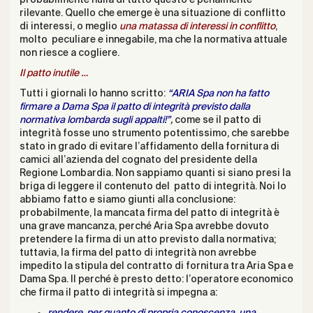
probabilmente nulla di tutto questo è penalmente
rilevante. Quello che emerge è una situazione di conflitto
di interessi, o meglio
una matassa di interessi in conflitto
,
molto peculiare e innegabile, ma che la normativa attuale
non riesce a cogliere.
Il patto inutile …
Tutti i giornali lo hanno scritto:
“ARIA Spa non ha fatto
firmare a Dama Spa il patto di integrità previsto dalla
normativa lombarda sugli appalti!”
,
come se il patto di
integrità fosse uno strumento potentissimo, che sarebbe
stato in grado di evitare l’affidamento della fornitura di
camici all’azienda del cognato del presidente della
Regione Lombardia. Non sappiamo quanti si siano presi la
briga di leggere il contenuto del patto di integrità. Noi lo
abbiamo fatto e siamo giunti alla conclusione:
probabilmente, la mancata firma del patto di integrità è
una grave mancanza, perché Aria Spa avrebbe dovuto
pretendere la firma di un atto previsto dalla normativa;
tuttavia, la firma del patto di integrità non avrebbe
impedito la stipula del contratto di fornitura tra Aria Spa e
Dama Spa. Il perché è presto detto: l’operatore economico
che firma il patto di integrità si impegna a: