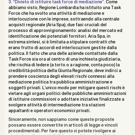
3. “Divieto di istituire task force di mediazione”.
Come
abbiamo visto, Regione Lombardia ha istituito una Task
Force che ha svolto una attività di mediazione e
interlocuzione con le imprese, sottraendo alla centrale
acquisti regionale (Aria Spa), due fasi cruciali del
processo di approvvigionamento: analisi del mercato ed
identificazione dei potenziali fornitori. Aria Spa, in
estrema sintesi, si è limitata a stipulare contratti che
erano frutto di accordi ed interlocuzioni gestite dalla
politica. Il fatto che una delle aziende contattate dalla
Task Force sia ora al centro di una inchiesta giudiziaria,
che rischia di ledere (a torto o a ragione, conta poco) la
credibilità politica della Giunta Regionale, deve indirci a
prendere coscienza degli elevati rischi connessi alla
mediazione politica tra pubblica amministrazione e
soggetti privati. L’unico modo per mitigare questi rischi è
vietare agli organi politici delle pubbliche amministrazioni
di istituire commissioni o adottare iniziative finalizzate a
svolgere attività di intermediazione tra stazioni
appaltanti e operatori economici privati.
Sinceramente, non sappiamo come queste proposte
possano essere convertite in articoli di legge e vincoli
procedimentali. Per fare questo vi potete rivolgere ai