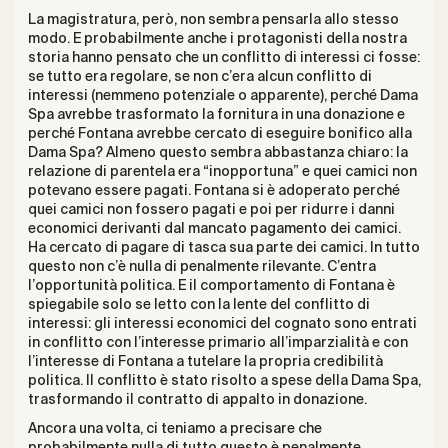
La magistratura, però, non sembra pensarla allo stesso
modo. E probabilmente anche i protagonisti della nostra
storia hanno pensato che un conflitto di interessi ci fosse:
se tutto era regolare, se non c’era alcun conflitto di
interessi (nemmeno potenziale o apparente), perché Dama
Spa avrebbe trasformato la fornitura in una donazione e
perché Fontana avrebbe cercato di eseguire bonifico alla
Dama Spa? Almeno questo sembra abbastanza chiaro: la
relazione di parentela era “inopportuna” e quei camici non
potevano essere pagati. Fontana si è adoperato perché
quei camici non fossero pagati e poi per ridurre i danni
economici derivanti dal mancato pagamento dei camici.
Ha cercato di pagare di tasca sua parte dei camici. In tutto
questo non c’è nulla di penalmente rilevante. C’entra
l’opportunità politica. E il comportamento di Fontana è
spiegabile solo se letto con la lente del conflitto di
interessi: gli interessi economici del cognato sono entrati
in conflitto con l’interesse primario all’imparzialità e con
l’interesse di Fontana a tutelare la propria credibilità
politica. Il conflitto è stato risolto a spese della Dama Spa,
trasformando il contratto di appalto in donazione.
Ancora una volta, ci teniamo a precisare che