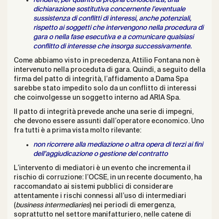
rendere, per quanto di propria conoscenza, una
dichiarazione sostitutiva
concernente l’eventuale
sussistenza di conflitti di interessi, anche potenziali,
rispetto ai soggetti che intervengono nella procedura di
gara o nella fase
esecutiva e a comunicare qualsiasi
conflitto di interesse che insorga
successivamente.
Come abbiamo visto in precedenza, Attilio Fontana non è
intervenuto nella proceduta di gara. Quindi, a seguito della
firma del patto di integrità, l’affidamento a Dama Spa
sarebbe stato impedito solo da un conflitto di interessi
che coinvolgesse un soggetto interno ad ARIA Spa.
Il patto di integrità prevede anche una serie di impegni,
che devono essere assunti dall’operatore economico. Uno
fra tutti è a prima vista molto rilevante:
non ricorrere alla
mediazione o altra opera di terzi ai fini
dell’aggiudicazione o gestione del
contratto
L’intervento di mediatori è un evento che incrementa il
rischio di corruzione: l’OCSE,
in un recente documento
, ha
raccomandato ai sistemi pubblici di considerare
attentamente i rischi connessi all’uso di intermediari
(
business intermediaries
) nei periodi di emergenza,
soprattutto nel settore manifatturiero, nelle catene di