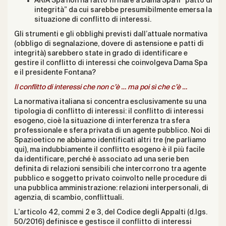
ARIA Spa non ha fatto firmare a Dama Spa il “patto di
integrità” da cui sarebbe presumibilmente emersa la
situazione di conflitto di interessi.
Gli strumenti e gli obblighi previsti dall’attuale normativa
(obbligo di segnalazione, dovere di astensione e patti di
integrità) sarebbero state in grado di identificare e
gestire il conflitto di interessi che coinvolgeva Dama Spa
e il presidente Fontana?
Il conflitto di interessi che non c’è … ma poi sì che c’è …
La normativa italiana si concentra esclusivamente su una
tipologia di conflitto di interessi: il conflitto di interessi
esogeno, cioè la situazione di interferenza tra sfera
professionale e sfera privata di un agente pubblico. Noi di
Spazioetico ne abbiamo identificati altri tre (
ne parliamo
qui
), ma indubbiamente il conflitto esogeno è il più facile
da identificare, perché è associato ad una serie ben
definita di relazioni sensibili che intercorrono tra agente
pubblico e soggetto privato coinvolto nelle procedure di
una pubblica amministrazione: relazioni interpersonali, di
agenzia, di scambio, conflittuali.
L’articolo 42, commi 2 e 3, del Codice degli Appalti (d.lgs.
50/2016) definisce e gestisce il conflitto di interessi