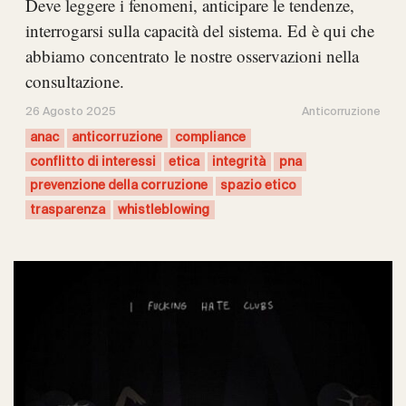
Deve leggere i fenomeni, anticipare le tendenze,
interrogarsi sulla capacità del sistema. Ed è qui che
abbiamo concentrato le nostre osservazioni nella
consultazione.
26 Agosto 2025
Anticorruzione
anac
anticorruzione
compliance
conflitto di interessi
etica
integrità
pna
prevenzione della corruzione
spazio etico
trasparenza
whistleblowing