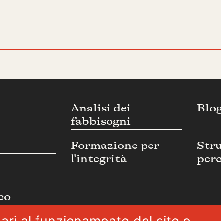
o
Analisi dei
Blo
fabbisogni
Formazione per
Str
l’integrità
perc
co
ari al funzionamento del sito e,