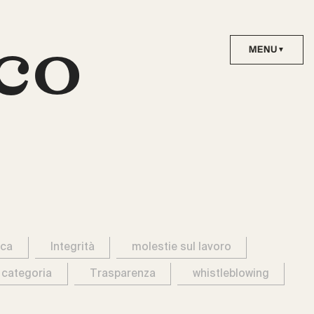
co
ica
Integrità
molestie sul lavoro
 categoria
Trasparenza
whistleblowing