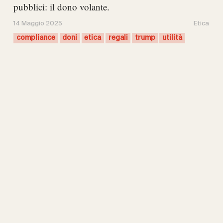
pubblici: il dono volante.
14 Maggio 2025
Etica
compliance
doni
etica
regali
trump
utilità