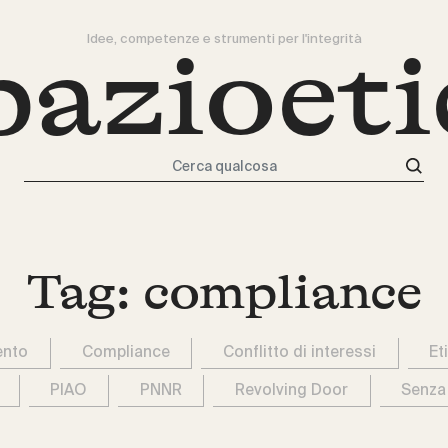
Idee, competenze e strumenti per l'integrità
pazioeti
Cerca qualcosa
Tag:
compliance
ento
Compliance
Conflitto di interessi
Et
PIAO
PNNR
Revolving Door
Senza