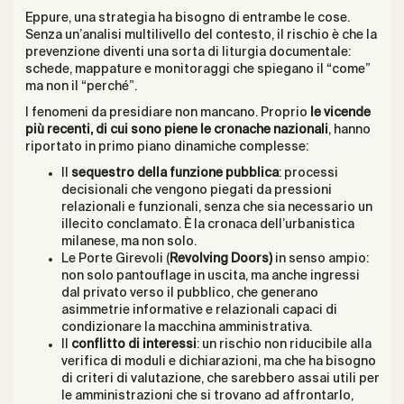
Eppure, una strategia ha bisogno di entrambe le cose.
Senza un’analisi multilivello del contesto, il rischio è che la
prevenzione diventi una sorta di liturgia documentale:
schede, mappature e monitoraggi che spiegano il “come”
ma non il “perché”.
I fenomeni da presidiare non mancano. Proprio
le vicende
più recenti, di cui sono piene le cronache nazionali
, hanno
riportato in primo piano dinamiche complesse:
Il
sequestro della funzione pubblica
: processi
decisionali che vengono piegati da pressioni
relazionali e funzionali, senza che sia necessario un
illecito conclamato. È la cronaca dell’urbanistica
milanese, ma non solo.
Le Porte Girevoli (
Revolving Doors)
in senso ampio:
non solo pantouflage in uscita, ma anche ingressi
dal privato verso il pubblico, che generano
asimmetrie informative e relazionali capaci di
condizionare la macchina amministrativa.
Il
conflitto di interessi
: un rischio non riducibile alla
verifica di moduli e dichiarazioni, ma che ha bisogno
di criteri di valutazione, che sarebbero assai utili per
le amministrazioni che si trovano ad affrontarlo,