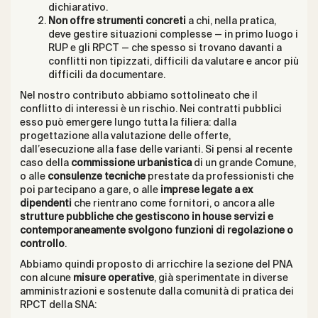
dichiarativo.
Non offre strumenti concreti
a chi, nella pratica,
deve gestire situazioni complesse — in primo luogo i
RUP e gli RPCT — che spesso si trovano davanti a
conflitti non tipizzati, difficili da valutare e ancor più
difficili da documentare.
Nel nostro contributo abbiamo sottolineato che il
conflitto di interessi è un rischio. Nei contratti pubblici
esso può emergere lungo tutta la filiera: dalla
progettazione alla valutazione delle offerte,
dall’esecuzione alla fase delle varianti. Si pensi al recente
caso della
commissione urbanistica
di un grande Comune,
o alle
consulenze tecniche
prestate da professionisti che
poi partecipano a gare, o alle
imprese legate a ex
dipendenti
che rientrano come fornitori, o ancora alle
strutture pubbliche che gestiscono in house servizi e
contemporaneamente svolgono funzioni di regolazione o
controllo
.
Abbiamo quindi proposto di arricchire la sezione del PNA
con alcune
misure operative
, già sperimentate in diverse
amministrazioni e sostenute dalla comunità di pratica dei
RPCT della SNA: