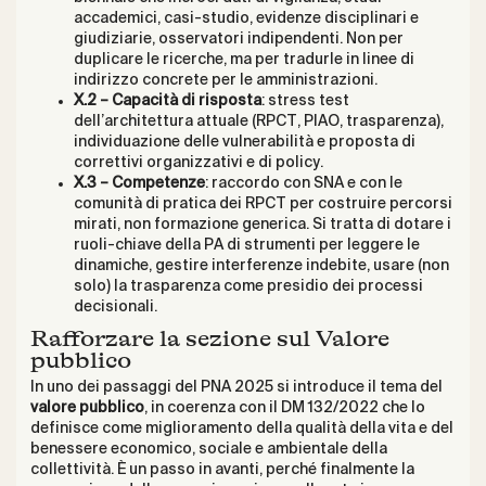
accademici, casi-studio, evidenze disciplinari e
giudiziarie, osservatori indipendenti. Non per
duplicare le ricerche, ma per tradurle in linee di
indirizzo concrete per le amministrazioni.
X.2 – Capacità di risposta
: stress test
dell’architettura attuale (RPCT, PIAO, trasparenza),
individuazione delle vulnerabilità e proposta di
correttivi organizzativi e di policy.
X.3 – Competenze
: raccordo con SNA e con le
comunità di pratica dei RPCT per costruire percorsi
mirati, non formazione generica. Si tratta di dotare i
ruoli-chiave della PA di strumenti per leggere le
dinamiche, gestire interferenze indebite, usare (non
solo) la trasparenza come presidio dei processi
decisionali.
Rafforzare la sezione sul Valore
pubblico
In uno dei passaggi del PNA 2025 si introduce il tema del
valore pubblico
, in coerenza con il DM 132/2022 che lo
definisce come miglioramento della qualità della vita e del
benessere economico, sociale e ambientale della
collettività. È un passo in avanti, perché finalmente la