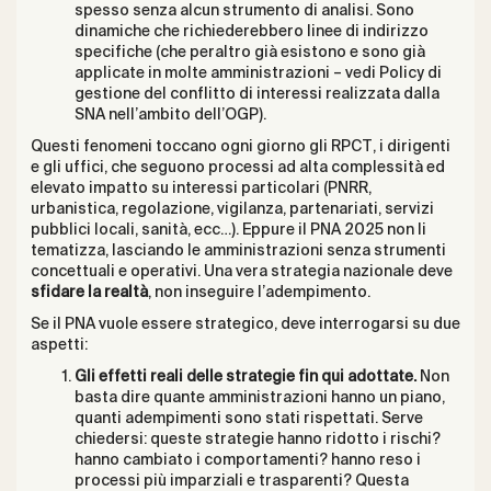
spesso senza alcun strumento di analisi. Sono
dinamiche che richiederebbero linee di indirizzo
specifiche (che peraltro già esistono e sono già
applicate in molte amministrazioni – vedi
Policy di
gestione del conflitto di interessi
realizzata dalla
SNA nell’ambito dell’OGP).
Questi fenomeni toccano ogni giorno gli RPCT, i dirigenti
e gli uffici, che seguono processi ad alta complessità ed
elevato impatto su interessi particolari (PNRR,
urbanistica, regolazione, vigilanza, partenariati, servizi
pubblici locali, sanità, ecc…). Eppure il PNA 2025 non li
tematizza, lasciando le amministrazioni senza strumenti
concettuali e operativi. Una vera strategia nazionale deve
sfidare la realtà
, non inseguire l’adempimento.
Se il PNA vuole essere strategico, deve interrogarsi su due
aspetti:
Gli effetti reali delle strategie fin qui adottate.
Non
basta dire quante amministrazioni hanno un piano,
quanti adempimenti sono stati rispettati. Serve
chiedersi: queste strategie hanno ridotto i rischi?
hanno cambiato i comportamenti? hanno reso i
processi più imparziali e trasparenti? Questa