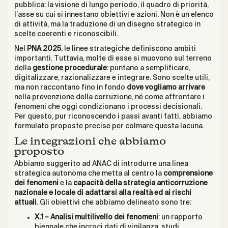
pubblica: la visione di lungo periodo, il quadro di priorità,
l’asse su cui si innestano obiettivi e azioni. Non è un elenco
di attività, ma la traduzione di un disegno strategico in
scelte coerenti e riconoscibili.
Nel
PNA 2025
, le linee strategiche definiscono ambiti
importanti. Tuttavia, molte di esse si muovono sul terreno
della
gestione procedurale
: puntano a semplificare,
digitalizzare, razionalizzare e integrare. Sono scelte utili,
ma non raccontano fino in fondo
dove vogliamo arrivare
nella prevenzione della corruzione, né come affrontare i
fenomeni che oggi condizionano i processi decisionali.
Per questo, pur riconoscendo i passi avanti fatti, abbiamo
formulato proposte precise per colmare questa lacuna.
Le integrazioni che abbiamo
proposto
Abbiamo suggerito ad ANAC di introdurre una linea
strategica autonoma che metta al centro la
comprensione
dei fenomeni
e la
capacità della strategia anticorruzione
nazionale e locale di adattarsi alla realtà ed ai rischi
attuali
. Gli obiettivi che abbiamo delineato sono tre:
X.1 – Analisi multilivello dei fenomeni
: un rapporto
biennale che incroci dati di vigilanza, studi