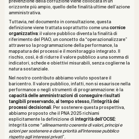
prevenzione della corruzione viene collocata in un
orizzonte più ampio, quello delle finalità ultime dell’azione
amministrativa.
Tuttavia, nel documento in consultazione, questa
definizione viene trattata soprattutto come una
cornice
organizzativa
: il valore pubblico diventa la finalità di
riferimento del PIAO, un concetto da “operazionalizzare”
attraverso la programmazione della performance, la
mappatura dei processi e il monitoraggio integrato. Il
rischio, così, è di ridurre il valore pubblico a una somma di
indicatori, schede e obiettivi misurabili, senza coglierne la
natura sostanziale.
Nel nostro contributo abbiamo voluto spostare il
baricentro. Il valore pubblico, infatti, non si esaurisce nella
performance o negli strumenti di programmazione: è la
capacità delle amministrazioni di conseguire risultati
tangibili preservando, al tempo stesso, l’integrità dei
processi decisionali
. Per sostenere questa prospettiva,
abbiamo proposto che il PNA 2025 richiami
esplicitamente la definizione di
integrità dell’OCSE
:
integrità come “
allineamento coerente di valori, principi e
azioni per sostenere e dare priorità all’interesse pubblico
rispetto agli interessi privati
”.