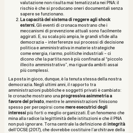
valutazione non risulta mai tematizzata nei PNA: il
rischio è che si producano oneri documentali senza
sapere se funzionano.
La capacità del sistema di reggere agli shock
esterni.
Gli eventi di cronaca mostrano che i
meccanismi di prevenzione attuali sono facilmente
aggirati. E, su scala più ampia, le grandi sfide alla
democrazia – interferenze sui processi di decisione
politica e amministrativa in materie strategiche
come energia, riarmo, politiche industriali – ci
dicono che la partita non è più confinata al “piccolo
illecito amministrativo”, ma riguarda ambiti assai
più complessi.
La posta in gioco, dunque, è la tenuta stessa della nostra
democrazia. Negli ultimi anni, il rapporto tra
amministrazioni pubbliche e soggetti privati è cambiato:
le cronache mostrano una
progressiva asimmetria a
favore del privato
, mentre le amministrazioni finiscono
spesso per percepirsi come
mere esecutrici degli
interessi
più forti o meglio organizzati. È un fenomeno che
mina alla radice la legittimità delle istituzioni e che il PNA
non può ignorare. Torna centrale la definizione di
integrità
dell’OCSE (2017), che dovrebbe costituire l’architrave della