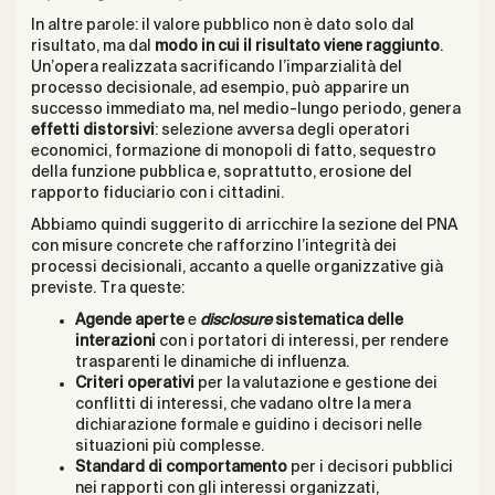
In altre parole: il valore pubblico non è dato solo dal
risultato, ma dal
modo in cui il risultato viene raggiunto
.
Un’opera realizzata sacrificando l’imparzialità del
processo decisionale, ad esempio, può apparire un
successo immediato ma, nel medio-lungo periodo, genera
effetti distorsivi
: selezione avversa degli operatori
economici, formazione di monopoli di fatto, sequestro
della funzione pubblica e, soprattutto, erosione del
rapporto fiduciario con i cittadini.
Abbiamo quindi suggerito di arricchire la sezione del PNA
con misure concrete che rafforzino l’integrità dei
processi decisionali, accanto a quelle organizzative già
previste. Tra queste:
Agende aperte
e
disclosure
sistematica delle
interazioni
con i portatori di interessi, per rendere
trasparenti le dinamiche di influenza.
Criteri operativi
per la valutazione e gestione dei
conflitti di interessi, che vadano oltre la mera
dichiarazione formale e guidino i decisori nelle
situazioni più complesse.
Standard di comportamento
per i decisori pubblici
nei rapporti con gli interessi organizzati,