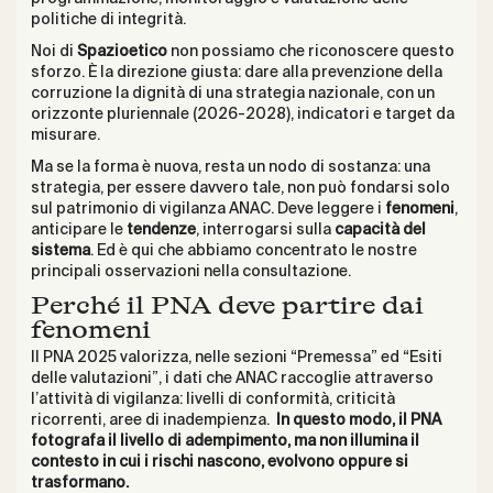
politiche di integrità.
Noi di
Spazioetico
non possiamo che riconoscere questo
sforzo. È la direzione giusta: dare alla prevenzione della
corruzione la dignità di una strategia nazionale, con un
orizzonte pluriennale (2026-2028), indicatori e target da
misurare.
Ma se la forma è nuova, resta un nodo di sostanza: una
strategia, per essere davvero tale, non può fondarsi solo
sul patrimonio di vigilanza ANAC. Deve leggere i
fenomeni
,
anticipare le
tendenze
, interrogarsi sulla
capacità del
sistema
. Ed è qui che abbiamo concentrato le nostre
principali osservazioni nella consultazione.
Perché il PNA deve partire dai
fenomeni
Il PNA 2025 valorizza, nelle sezioni “Premessa” ed “Esiti
delle valutazioni”, i dati che ANAC raccoglie attraverso
l’attività di vigilanza: livelli di conformità, criticità
ricorrenti, aree di inadempienza.
In questo modo, il PNA
fotografa il livello di adempimento, ma non illumina il
contesto in cui i rischi nascono, evolvono oppure si
trasformano.