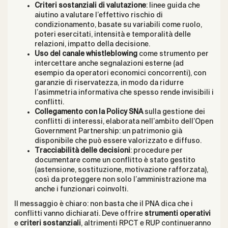
Criteri sostanziali di valutazione
: linee guida che
aiutino a valutare l’effettivo rischio di
condizionamento, basate su variabili come ruolo,
poteri esercitati, intensità e temporalità delle
relazioni, impatto della decisione.
Uso del canale whistleblowing
come strumento per
intercettare anche segnalazioni esterne (ad
esempio da operatori economici concorrenti), con
garanzie di riservatezza, in modo da ridurre
l’asimmetria informativa che spesso rende invisibili i
conflitti.
Collegamento con la Policy SNA
sulla gestione dei
conflitti di interessi, elaborata nell’ambito dell’Open
Government Partnership: un patrimonio già
disponibile che può essere valorizzato e diffuso.
Tracciabilità delle decisioni
: procedure per
documentare come un conflitto è stato gestito
(astensione, sostituzione, motivazione rafforzata),
così da proteggere non solo l’amministrazione ma
anche i funzionari coinvolti.
Il messaggio è chiaro: non basta che il PNA dica che i
conflitti vanno dichiarati. Deve offrire
strumenti operativi
e
criteri sostanziali
, altrimenti RPCT e RUP continueranno