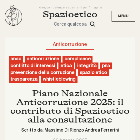
Idee, competenze e strumenti per l'integrità
Spazioetico
Cerca qualcosa
Anticorruzione
anac
anticorruzione
compliance
conflitto di interessi
etica
integrità
pna
prevenzione della corruzione
spazio etico
trasparenza
whistleblowing
Piano Nazionale
Anticorruzione 2025: il
contributo di Spazioetico
alla consultazione
Scritto da:
Massimo Di Rienzo
Andrea Ferrarini