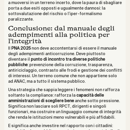
a muoversi in un terreno incerto, dove la paura di sbagliare
porta a due esiti opposti e ugualmente dannosi: la
sottovalutazione del rischio o l’iper-formalismo
paralizzante.
Conclusione: dal manuale degli
adempimenti alla politica per
l’integrità
Il
PNA 2025
non deve accontentarsi di essere il manuale
degli adempimenti anticorruzione. Deve piuttosto
diventare il
punto di incontro tra diverse politiche
pubbliche
: prevenzione della corruzione, trasparenza,
antiriciclaggio, contrasto alle frodi e gestione dei conflitti
di interessi. Un terreno comune che non appartiene solo
ad ANAC, ma a tutto il sistema pubblico.
Una strategia che sappia leggere i fenomeni non rafforza
soltanto la compliance: rafforza la
capacità delle
amministrazioni di scegliere bene
anche sotto pressione.
Significa non lasciare soli RPCT, dirigenti e singoli
funzionari, ma costruire un linguaggio comune di integrità
che renda le istituzioni meno vulnerabili e più affidabili.
E significa anche investire nel rapporto con i cittadini: