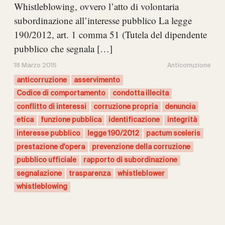
Whistleblowing, ovvero l’atto di volontaria
subordinazione all’interesse pubblico La legge
190/2012, art. 1 comma 51 (Tutela del dipendente
pubblico che segnala […]
18 Marzo 2015
Anticorruzione
anticorruzione
asservimento
Codice di comportamento
condotta illecita
conflitto di interessi
corruzione propria
denuncia
etica
funzione pubblica
identificazione
integrità
interesse pubblico
legge 190/2012
pactum sceleris
prestazione d'opera
prevenzione della corruzione
pubblico ufficiale
rapporto di subordinazione
segnalazione
trasparenza
whistleblower
whistleblowing