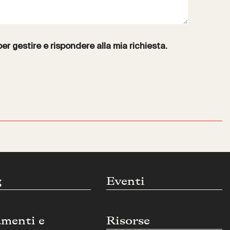
per gestire e rispondere alla mia richiesta.
g
Eventi
umenti e
Risorse