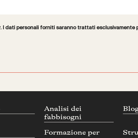
y
. I dati personali forniti saranno trattati esclusivamente 
o
Analisi dei
Blo
fabbisogni
Formazione per
Str