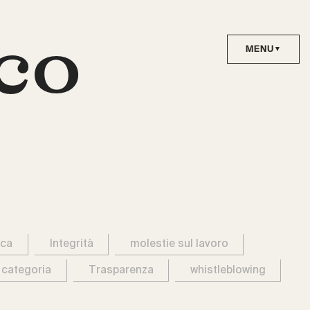
co
ica
Integrità
molestie sul lavoro
 categoria
Trasparenza
whistleblowing