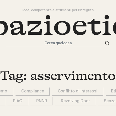
Idee, competenze e strumenti per l'integrità
pazioeti
Cerca qualcosa
Tag:
asservimento
ento
Compliance
Conflitto di interessi
Et
PIAO
PNNR
Revolving Door
Senza