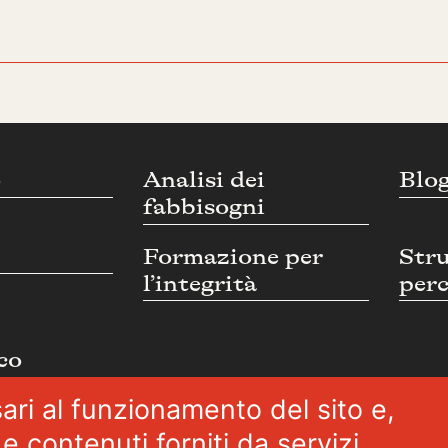
o
Analisi dei
Blo
fabbisogni
Formazione per
Str
l’integrità
perc
co
ari al funzionamento del sito e,
e contenuti forniti da servizi