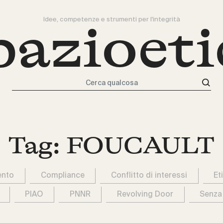
Idee, competenze e strumenti per l'integrità
pazioeti
Cerca qualcosa
Tag:
FOUCAULT
ento
Compliance
Conflitto di interessi
Et
PIAO
PNNR
Revolving Door
Senza