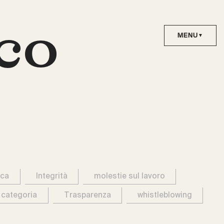
co
ica
Integrità
molestie sul lavoro
 categoria
Trasparenza
whistleblowing