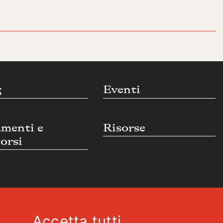
g
Eventi
umenti e
Risorse
orsi
Accetta tutti