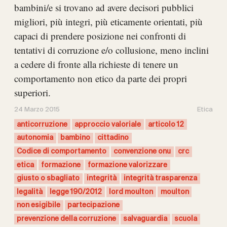
bambini/e si trovano ad avere decisori pubblici
migliori, più integri, più eticamente orientati, più
capaci di prendere posizione nei confronti di
tentativi di corruzione e/o collusione, meno inclini
a cedere di fronte alla richieste di tenere un
comportamento non etico da parte dei propri
superiori.
24 Marzo 2015
Etica
anticorruzione
approccio valoriale
articolo 12
autonomia
bambino
cittadino
Codice di comportamento
convenzione onu
crc
etica
formazione
formazione valorizzare
giusto o sbagliato
integrità
integrità trasparenza
legalità
legge 190/2012
lord moulton
moulton
non esigibile
partecipazione
prevenzione della corruzione
salvaguardia
scuola