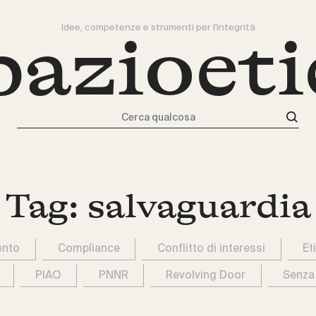
Idee, competenze e strumenti per l'integrità
pazioeti
Cerca qualcosa
Tag:
salvaguardia
ento
Compliance
Conflitto di interessi
Et
PIAO
PNNR
Revolving Door
Senza