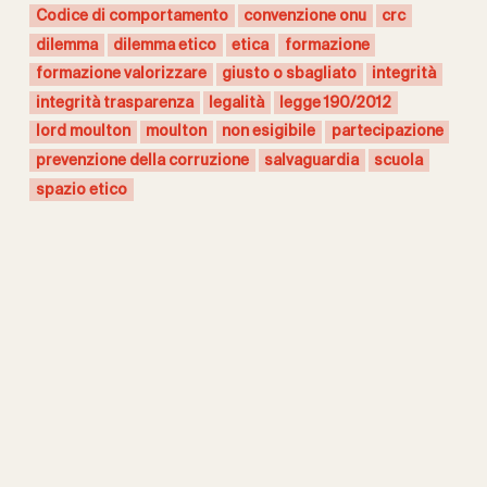
Codice di comportamento
convenzione onu
crc
dilemma
dilemma etico
etica
formazione
formazione valorizzare
giusto o sbagliato
integrità
integrità trasparenza
legalità
legge 190/2012
lord moulton
moulton
non esigibile
partecipazione
prevenzione della corruzione
salvaguardia
scuola
spazio etico