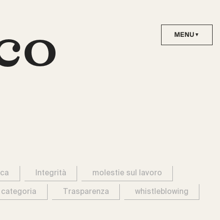
co
ica
Integrità
molestie sul lavoro
 categoria
Trasparenza
whistleblowing