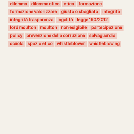
dilemma
dilemma etico
etica
formazione
formazione valorizzare
giusto o sbagliato
integrità
integrità trasparenza
legalità
legge 190/2012
lord moulton
moulton
non esigibile
partecipazione
policy
prevenzione della corruzione
salvaguardia
scuola
spazio etico
whistleblower
whistleblowing