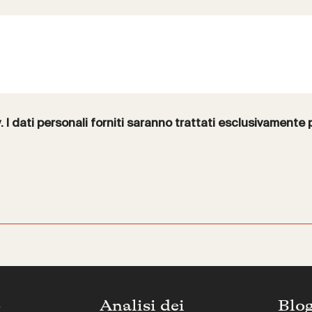
y
. I dati personali forniti saranno trattati esclusivamente 
o
Analisi dei
Blo