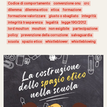
Codice di comportamento
convenzione onu
crc
dilemma
dilemma etico
etica
formazione
formazione valorizzare
giusto o sbagliato
integrità
integrità trasparenza
legalità
legge 190/2012
lord moulton
moulton
non esigibile
partecipazione
policy
prevenzione della corruzione
salvaguardia
scuola
spazio etico
whistleblower
whistleblowing