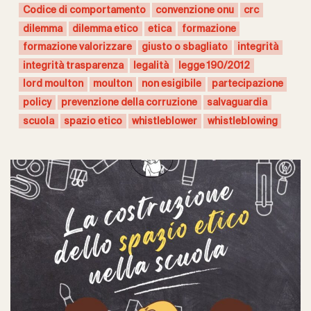
Codice di comportamento
convenzione onu
crc
dilemma
dilemma etico
etica
formazione
formazione valorizzare
giusto o sbagliato
integrità
integrità trasparenza
legalità
legge 190/2012
lord moulton
moulton
non esigibile
partecipazione
policy
prevenzione della corruzione
salvaguardia
scuola
spazio etico
whistleblower
whistleblowing