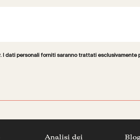
y
. I dati personali forniti saranno trattati esclusivamente 
o
Analisi dei
Blo