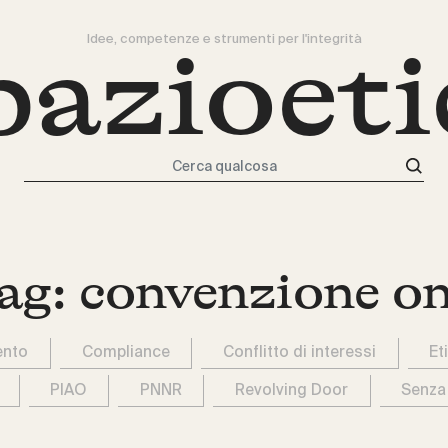
Idee, competenze e strumenti per l'integrità
pazioeti
Cerca qualcosa
ag:
convenzione o
ento
Compliance
Conflitto di interessi
Et
PIAO
PNNR
Revolving Door
Senza