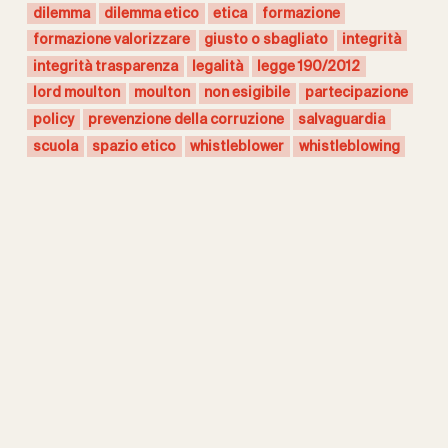
dilemma
dilemma etico
etica
formazione
formazione valorizzare
giusto o sbagliato
integrità
integrità trasparenza
legalità
legge 190/2012
lord moulton
moulton
non esigibile
partecipazione
policy
prevenzione della corruzione
salvaguardia
scuola
spazio etico
whistleblower
whistleblowing