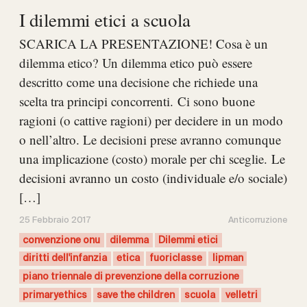
I dilemmi etici a scuola
SCARICA LA PRESENTAZIONE! Cosa è un
dilemma etico? Un dilemma etico può essere
descritto come una decisione che richiede una
scelta tra principi concorrenti. Ci sono buone
ragioni (o cattive ragioni) per decidere in un modo
o nell’altro. Le decisioni prese avranno comunque
una implicazione (costo) morale per chi sceglie. Le
decisioni avranno un costo (individuale e/o sociale)
[…]
25 Febbraio 2017
Anticorruzione
convenzione onu
dilemma
Dilemmi etici
diritti dell'infanzia
etica
fuoriclasse
lipman
piano triennale di prevenzione della corruzione
primaryethics
save the children
scuola
velletri