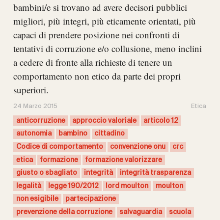
bambini/e si trovano ad avere decisori pubblici
migliori, più integri, più eticamente orientati, più
capaci di prendere posizione nei confronti di
tentativi di corruzione e/o collusione, meno inclini
a cedere di fronte alla richieste di tenere un
comportamento non etico da parte dei propri
superiori.
24 Marzo 2015
Etica
anticorruzione
approccio valoriale
articolo 12
autonomia
bambino
cittadino
Codice di comportamento
convenzione onu
crc
etica
formazione
formazione valorizzare
giusto o sbagliato
integrità
integrità trasparenza
legalità
legge 190/2012
lord moulton
moulton
non esigibile
partecipazione
prevenzione della corruzione
salvaguardia
scuola