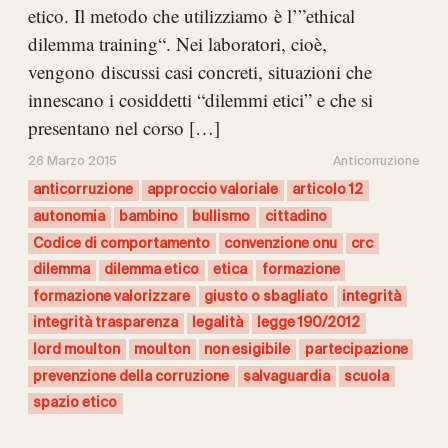
etico. Il metodo che utilizziamo è l’”ethical
dilemma training“. Nei laboratori, cioè,
vengono discussi casi concreti, situazioni che
innescano i cosiddetti “dilemmi etici” e che si
presentano nel corso […]
26 Marzo 2015
Anticorruzione
anticorruzione
approccio valoriale
articolo 12
autonomia
bambino
bullismo
cittadino
Codice di comportamento
convenzione onu
crc
dilemma
dilemma etico
etica
formazione
formazione valorizzare
giusto o sbagliato
integrità
integrità trasparenza
legalità
legge 190/2012
lord moulton
moulton
non esigibile
partecipazione
prevenzione della corruzione
salvaguardia
scuola
spazio etico