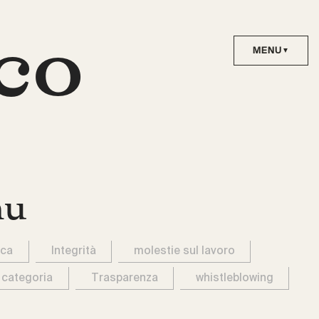
co
nu
ica
Integrità
molestie sul lavoro
 categoria
Trasparenza
whistleblowing