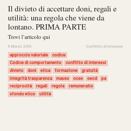
Il divieto di accettare doni, regali e
utilità: una regola che viene da
lontano. PRIMA PARTE
Trovi l’articolo qui
5 Marzo 2015
Conflitto di interessi
approccio valoriale
codice
Codice di comportamento
conflitto di interessi
divieto
doni
etica
formazione
gratuità
integrità trasparenza
mauss
ocse
oecd
pa
reciprocità
regali
regola
remuneratio
sfondo etico
utilità