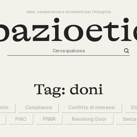
Idee, competenze e strumenti per l'integrità
pazioeti
Cerca qualcosa
Tag:
doni
ento
Compliance
Conflitto di interessi
Et
PIAO
PNNR
Revolving Door
Senza