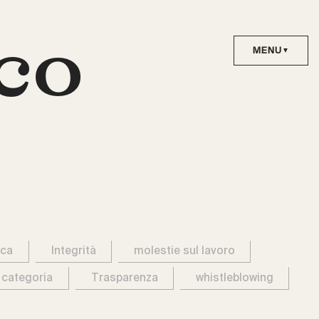
co
ica
Integrità
molestie sul lavoro
 categoria
Trasparenza
whistleblowing