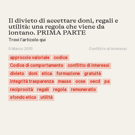
Il divieto di accettare doni, regali e
utilità: una regola che viene da
lontano. PRIMA PARTE
Trovi l’articolo qui
5 Marzo 2015
Conflitto di interessi
approccio valoriale
codice
Codice di comportamento
conflitto di interessi
divieto
doni
etica
formazione
gratuità
integrità trasparenza
mauss
ocse
oecd
pa
reciprocità
regali
regola
remuneratio
sfondo etico
utilità