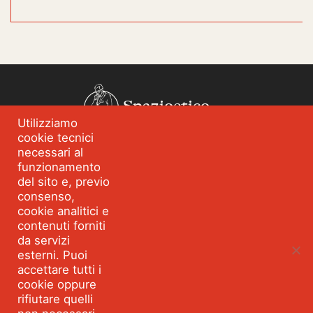
Spazioetico
Utilizziamo
cookie tecnici
Chi siamo
Analisi dei fabbisogni
necessari al
funzionamento
Blog
Eventi
del sito e, previo
Servizi
Formazione per
consenso,
l’integrità
cookie analitici e
contenuti forniti
Strumenti e percorsi
Risorse
da servizi
Parla con Spazioetico
esterni. Puoi
accettare tutti i
cookie oppure
rifiutare quelli
Seguici:
Facebook
Linkedin
Youtube
Twitter