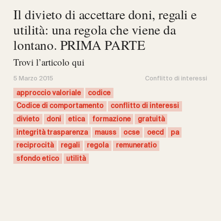
Il divieto di accettare doni, regali e
utilità: una regola che viene da
lontano. PRIMA PARTE
Trovi l’articolo qui
5 Marzo 2015
Conflitto di interessi
approccio valoriale
codice
Codice di comportamento
conflitto di interessi
divieto
doni
etica
formazione
gratuità
integrità trasparenza
mauss
ocse
oecd
pa
reciprocità
regali
regola
remuneratio
sfondo etico
utilità