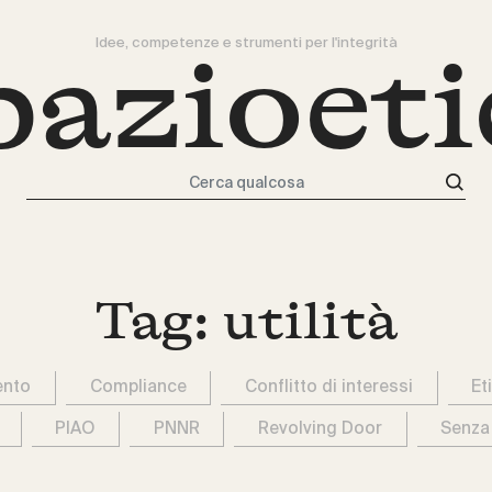
Idee, competenze e strumenti per l'integrità
pazioeti
Cerca qualcosa
Tag:
utilità
ento
Compliance
Conflitto di interessi
Et
PIAO
PNNR
Revolving Door
Senza