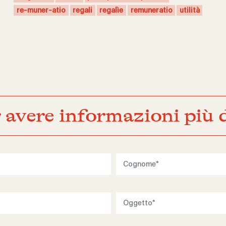
re-muner-atio
regali
regalìe
remuneratio
utilità
 avere informazioni più d