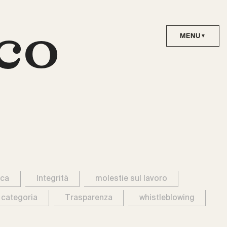
co
ica
Integrità
molestie sul lavoro
 categoria
Trasparenza
whistleblowing