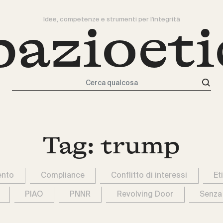
Idee, competenze e strumenti per l'integrità
pazioeti
Cerca qualcosa
Tag:
trump
ento
Compliance
Conflitto di interessi
Et
PIAO
PNNR
Revolving Door
Senza