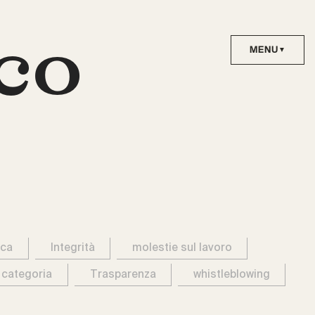
co
ica
Integrità
molestie sul lavoro
 categoria
Trasparenza
whistleblowing