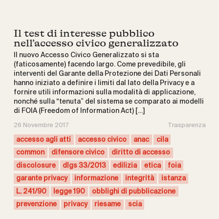
Il test di interesse pubblico
nell’accesso civico generalizzato
Il nuovo Accesso Civico Generalizzato si sta
(faticosamente) facendo largo. Come prevedibile, gli
interventi del Garante della Protezione dei Dati Personali
hanno iniziato a definire i limiti dal lato della Privacy e a
fornire utili informazioni sulla modalità di applicazione,
nonché sulla “tenuta” del sistema se comparato ai modelli
di FOIA (Freedom of Information Act) […]
26 Novembre 2017
Trasparenza
accesso agli atti
accesso civico
anac
cila
common
difensore civico
diritto di accesso
discolosure
dlgs 33/2013
edilizia
etica
foia
garante privacy
informazione
integrità
istanza
L. 241/90
legge 190
obblighi di pubblicazione
prevenzione
privacy
riesame
scia