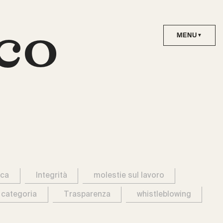
co
ica
Integrità
molestie sul lavoro
 categoria
Trasparenza
whistleblowing