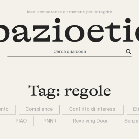
Idee, competenze e strumenti per l'integrità
pazioeti
Cerca qualcosa
Tag:
regole
ento
Compliance
Conflitto di interessi
Et
PIAO
PNNR
Revolving Door
Senza