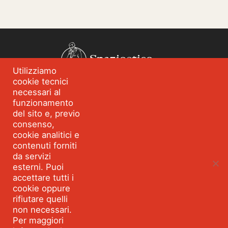
Spazioetico
Utilizziamo
cookie tecnici
Chi siamo
Analisi dei fabbisogni
necessari al
funzionamento
Blog
Eventi
del sito e, previo
Servizi
Formazione per
consenso,
l’integrità
cookie analitici e
contenuti forniti
Strumenti e percorsi
Risorse
da servizi
esterni. Puoi
Parla con Spazioetico
accettare tutti i
cookie oppure
rifiutare quelli
Seguici:
Facebook
Linkedin
Youtube
Twitter
non necessari.
©2026 SPAZIOETICO ASSOCIAZIONE PROFESSIONALE - Tutti
Per maggiori
i diritti riservati Partita IVA 10495360967 VIA MONTEGANI 1