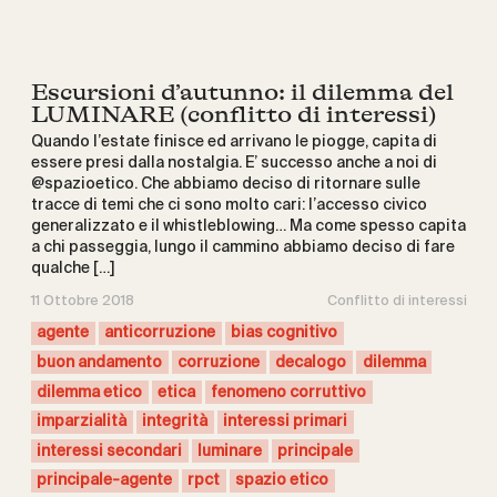
Escursioni d’autunno: il dilemma del
LUMINARE (conflitto di interessi)
Quando l’estate finisce ed arrivano le piogge, capita di
essere presi dalla nostalgia. E’ successo anche a noi di
@spazioetico. Che abbiamo deciso di ritornare sulle
tracce di temi che ci sono molto cari: l’accesso civico
generalizzato e il whistleblowing… Ma come spesso capita
a chi passeggia, lungo il cammino abbiamo deciso di fare
qualche […]
11 Ottobre 2018
Conflitto di interessi
agente
anticorruzione
bias cognitivo
buon andamento
corruzione
decalogo
dilemma
dilemma etico
etica
fenomeno corruttivo
imparzialità
integrità
interessi primari
interessi secondari
luminare
principale
principale-agente
rpct
spazio etico