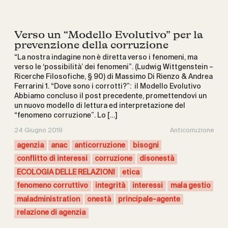
Verso un “Modello Evolutivo” per la
prevenzione della corruzione
“La nostra indagine non è diretta verso i fenomeni, ma
verso le ‘possibilità’ dei fenomeni”. (Ludwig Wittgenstein –
Ricerche Filosofiche, § 90) di Massimo Di Rienzo & Andrea
Ferrarini 1. “Dove sono i corrotti?”: il Modello Evolutivo
Abbiamo concluso il post precedente, promettendovi un
un nuovo modello di lettura ed interpretazione del
“fenomeno corruzione”. Lo […]
24 Giugno 2019
Anticorruzione
agenzia
anac
anticorruzione
bisogni
conflitto di interessi
corruzione
disonestà
ECOLOGIA DELLE RELAZIONI
etica
fenomeno corruttivo
integrità
interessi
mala gestio
maladministration
onestà
principale-agente
relazione di agenzia