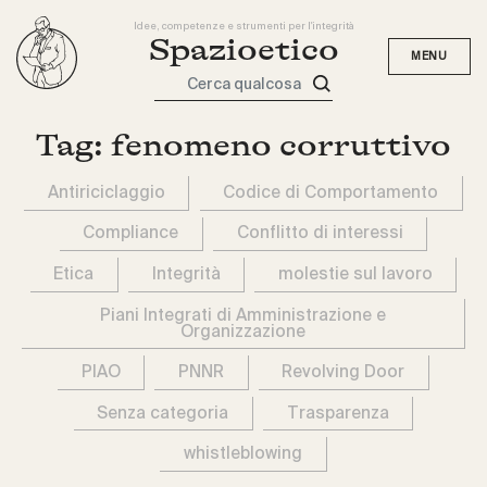
Idee, competenze e strumenti per l'integrità
Spazioetico
Cerca qualcosa
Tag:
fenomeno corruttivo
Antiriciclaggio
Codice di Comportamento
Compliance
Conflitto di interessi
Etica
Integrità
molestie sul lavoro
Piani Integrati di Amministrazione e
Organizzazione
PIAO
PNNR
Revolving Door
Senza categoria
Trasparenza
whistleblowing