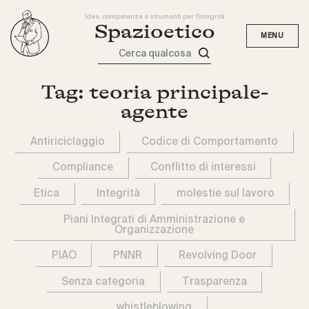
Idee, competenze e strumenti per l'integrità
Spazioetico
Cerca qualcosa
Tag:
teoria principale-
agente
Antiriciclaggio
Codice di Comportamento
Compliance
Conflitto di interessi
Etica
Integrità
molestie sul lavoro
Piani Integrati di Amministrazione e
Organizzazione
PIAO
PNNR
Revolving Door
Senza categoria
Trasparenza
whistleblowing