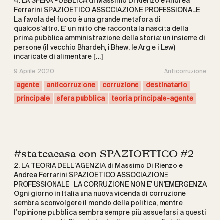
4. LA SFERA PUBBLICA di Massimo Di Rienzo e Andrea
Ferrarini SPAZIOETICO ASSOCIAZIONE PROFESSIONALE
La favola del fuoco è una grande metafora di
qualcos’altro. E’ un mito che racconta la nascita della
prima pubblica amministrazione della storia: un insieme di
persone (il vecchio Bhardeh, i Bhew, le Arg e i Lew)
incaricate di alimentare […]
9 Aprile 2020
Anticorruzione
agente
anticorruzione
corruzione
destinatario
principale
sfera pubblica
teoria principale-agente
#stateacasa con SPAZIOETICO #2
2. LA TEORIA DELL’AGENZIA di Massimo Di Rienzo e
Andrea Ferrarini SPAZIOETICO ASSOCIAZIONE
PROFESSIONALE LA CORRUZIONE NON E’ UN’EMERGENZA
Ogni giorno in Italia una nuova vicenda di corruzione
sembra sconvolgere il mondo della politica, mentre
l’opinione pubblica sembra sempre più assuefarsi a questi