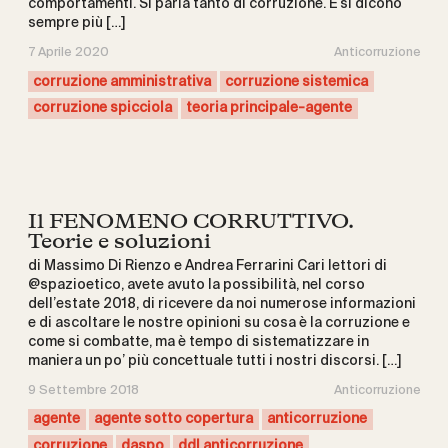
comportamenti. Si parla tanto di corruzione. E si dicono
sempre più […]
7 Aprile 2020
Anticorruzione
corruzione amministrativa
corruzione sistemica
corruzione spicciola
teoria principale-agente
Il FENOMENO CORRUTTIVO.
Teorie e soluzioni
di Massimo Di Rienzo e Andrea Ferrarini Cari lettori di
@spazioetico, avete avuto la possibilità, nel corso
dell’estate 2018, di ricevere da noi numerose informazioni
e di ascoltare le nostre opinioni su cosa è la corruzione e
come si combatte, ma è tempo di sistematizzare in
maniera un po’ più concettuale tutti i nostri discorsi. […]
9 Settembre 2018
Anticorruzione
agente
agente sotto copertura
anticorruzione
corruzione
daspo
ddl anticorruzione