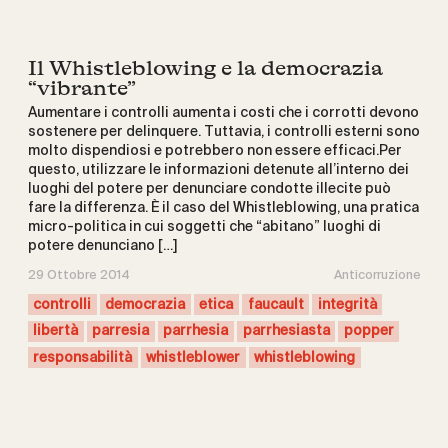
Il Whistleblowing e la democrazia
“vibrante”
Aumentare i controlli aumenta i costi che i corrotti devono
sostenere per delinquere. Tuttavia, i controlli esterni sono
molto dispendiosi e potrebbero non essere efficaci.Per
questo, utilizzare le informazioni detenute all’interno dei
luoghi del potere per denunciare condotte illecite può
fare la differenza. È il caso del Whistleblowing, una pratica
micro-politica in cui soggetti che “abitano” luoghi di
potere denunciano […]
29 Ottobre 2014
Anticorruzione
controlli
democrazia
etica
faucault
integrità
libertà
parresia
parrhesia
parrhesiasta
popper
responsabilità
whistleblower
whistleblowing