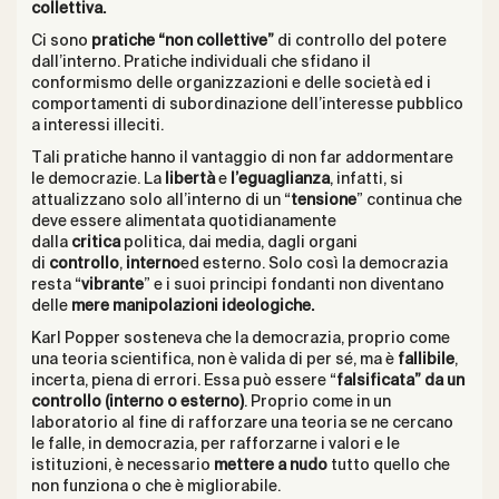
collettiva.
Ci sono
pratiche “non collettive”
di controllo del potere
dall’interno. Pratiche individuali che sfidano il
conformismo delle organizzazioni e delle società ed i
comportamenti di subordinazione dell’interesse pubblico
a interessi illeciti.
Tali pratiche hanno il vantaggio di non far addormentare
le democrazie. La
libertà
e
l’eguaglianza
, infatti, si
attualizzano solo all’interno di un “
tensione
” continua che
deve essere alimentata quotidianamente
dalla
critica
politica, dai media, dagli organi
di
controllo
,
interno
ed esterno. Solo così la democrazia
resta “
vibrante
” e i suoi principi fondanti non diventano
delle
mere manipolazioni ideologiche.
Karl Popper sosteneva che la democrazia, proprio come
una teoria scientifica, non è valida di per sé, ma è
fallibile
,
incerta, piena di errori. Essa può essere “
falsificata” da un
controllo (interno o esterno)
. Proprio come in un
laboratorio al fine di rafforzare una teoria se ne cercano
le falle, in democrazia, per rafforzarne i valori e le
istituzioni, è necessario
mettere a nudo
tutto quello che
non funziona o che è migliorabile.