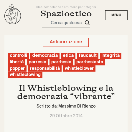
Idee, competenze e strumenti per l'integrità
Spazioetico
Cerca qualcosa
Anticorruzione
controlli
democrazia
etica
faucault
integrità
libertà
parresia
parrhesia
parrhesiasta
popper
responsabilità
whistleblower
whistleblowing
Il Whistleblowing e la
democrazia “vibrante”
Scritto da:
Massimo Di Rienzo
29 Ottobre 2014