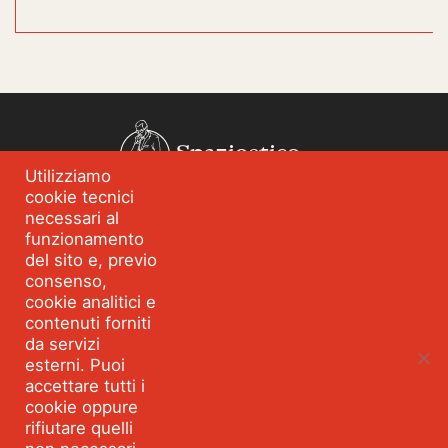
Spazioetico
Utilizziamo
cookie tecnici
Chi siamo
Analisi dei fabbisogni
necessari al
funzionamento
Blog
Eventi
del sito e, previo
Servizi
Formazione per
consenso,
l’integrità
cookie analitici e
contenuti forniti
Strumenti e percorsi
Risorse
da servizi
esterni. Puoi
Parla con Spazioetico
accettare tutti i
cookie oppure
rifiutare quelli
Seguici:
Facebook
Linkedin
Youtube
Twitter