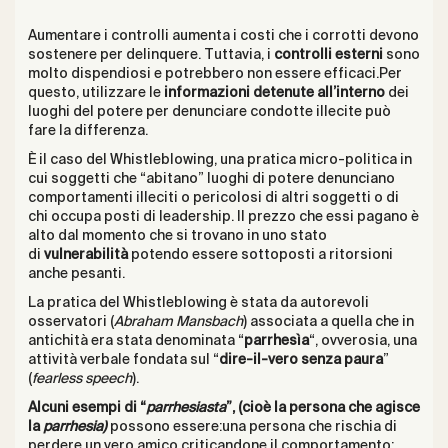
Aumentare i controlli aumenta i costi che i corrotti devono
sostenere per delinquere. Tuttavia, i
controlli esterni
sono
molto dispendiosi e potrebbero non essere efficaci.Per
questo, utilizzare le
informazioni detenute all’interno
dei
luoghi del potere per denunciare condotte illecite può
fare la differenza.
È il caso del Whistleblowing, una pratica micro-politica in
cui soggetti che “abitano” luoghi di potere denunciano
comportamenti illeciti o pericolosi di altri soggetti o di
chi occupa posti di leadership. Il prezzo che essi pagano è
alto dal momento che si trovano in uno stato
di
vulnerabilità
potendo essere sottoposti a ritorsioni
anche pesanti.
La pratica del Whistleblowing è stata da autorevoli
osservatori (
Abraham Mansbach
) associata a quella che in
antichità era stata denominata “
parrhesìa
“, ovverosia, una
attività verbale fondata sul “
dire-il-vero senza paura
”
(
fearless speech
).
Alcuni esempi di “
parrhesiasta
”, (cioè la persona che agisce
la
parrhesia)
possono essere:una persona che rischia di
perdere un vero amico criticandone il comportamento;