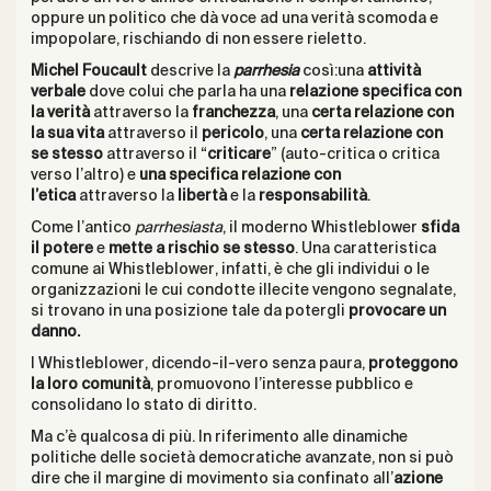
oppure un politico che dà voce ad una verità scomoda e
impopolare, rischiando di non essere rieletto.
Michel Foucault
descrive la
parrhesia
così:una
attività
verbale
dove colui che parla ha una
relazione specifica con
la verità
attraverso la
franchezza
, una
certa relazione con
la sua vita
attraverso il
pericolo
, una
certa relazione con
se stesso
attraverso il “
criticare
” (auto-critica o critica
verso l’altro) e
una specifica relazione con
l’etica
attraverso la
libertà
e la
responsabilità
.
Come l’antico
parrhesiasta
, il moderno Whistleblower
sfida
il potere
e
mette a rischio se stesso
. Una caratteristica
comune ai Whistleblower, infatti, è che gli individui o le
organizzazioni le cui condotte illecite vengono segnalate,
si trovano in una posizione tale da potergli
provocare un
danno.
I Whistleblower, dicendo-il-vero senza paura,
proteggono
la loro comunità
, promuovono l’interesse pubblico e
consolidano lo stato di diritto.
Ma c’è qualcosa di più. In riferimento alle dinamiche
politiche delle società democratiche avanzate, non si può
dire che il margine di movimento sia confinato all’
azione