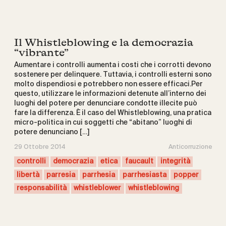
Il Whistleblowing e la democrazia
“vibrante”
Aumentare i controlli aumenta i costi che i corrotti devono
sostenere per delinquere. Tuttavia, i controlli esterni sono
molto dispendiosi e potrebbero non essere efficaci.Per
questo, utilizzare le informazioni detenute all’interno dei
luoghi del potere per denunciare condotte illecite può
fare la differenza. È il caso del Whistleblowing, una pratica
micro-politica in cui soggetti che “abitano” luoghi di
potere denunciano […]
29 Ottobre 2014
Anticorruzione
controlli
democrazia
etica
faucault
integrità
libertà
parresia
parrhesia
parrhesiasta
popper
responsabilità
whistleblower
whistleblowing