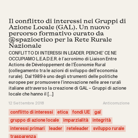
Il conflitto di interessi nei Gruppi di
Azione Locale (GAL). Un nuovo
percorso formativo curato da
@spazioetico per la Rete Rurale
Nazionale
CONFLITTO DI INTERESSI IN LEADER. PERCHE’ CE NE
OCCUPIAMO L.E.A.D.E.R. è l’acronimo di Liaison Entre
Actions de Développement de l’Économie Rural
(collegamento tra le azioni di sviluppo dell’economia
rurale). Dal 1989 è uno degli strumenti delle politiche
europee per promuovere l’innovazione nelle aree rurali
italiane attraverso la creazione di GAL – Gruppi di azione
locale che hanno il […]
12 Settembre 2018
Anticorruzione
conflitto di interessi
etica
fondi UE
gal
gruppo di azione locale
imparzialità
integrità
interessi primari
leader
reteleader
sviluppo rurale
trasparenza