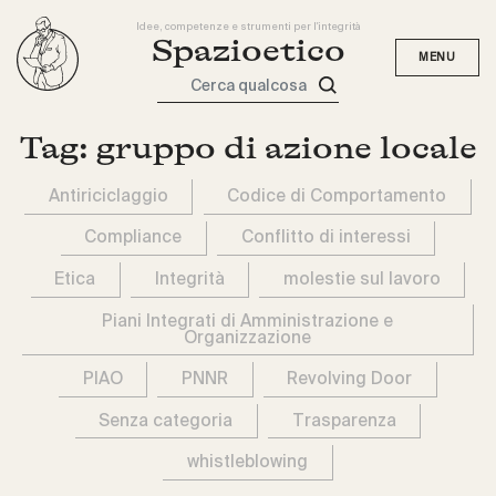
Idee, competenze e strumenti per l'integrità
Spazioetico
Cerca qualcosa
Tag:
gruppo di azione locale
Antiriciclaggio
Codice di Comportamento
Compliance
Conflitto di interessi
Etica
Integrità
molestie sul lavoro
Piani Integrati di Amministrazione e
Organizzazione
PIAO
PNNR
Revolving Door
Senza categoria
Trasparenza
whistleblowing