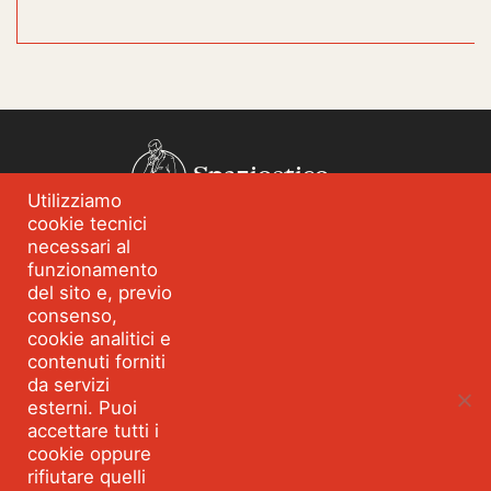
Spazioetico
Utilizziamo
cookie tecnici
Chi siamo
Analisi dei fabbisogni
necessari al
funzionamento
Blog
Eventi
del sito e, previo
Servizi
Formazione per
consenso,
l’integrità
cookie analitici e
contenuti forniti
Strumenti e percorsi
Risorse
da servizi
esterni. Puoi
Parla con Spazioetico
accettare tutti i
cookie oppure
rifiutare quelli