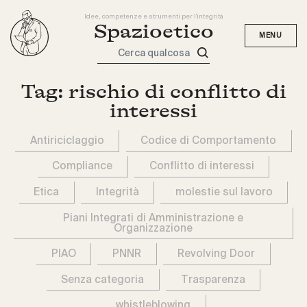
Idee, competenze e strumenti per l'integrità
Spazioetico
Cerca qualcosa
Tag:
rischio di conflitto di
interessi
Antiriciclaggio
Codice di Comportamento
Compliance
Conflitto di interessi
Etica
Integrità
molestie sul lavoro
Piani Integrati di Amministrazione e
Organizzazione
PIAO
PNNR
Revolving Door
Senza categoria
Trasparenza
whistleblowing