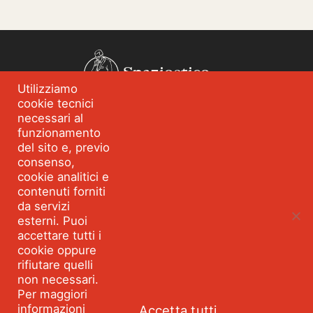
Spazioetico
Utilizziamo
cookie tecnici
Chi siamo
Analisi dei fabbisogni
necessari al
funzionamento
Blog
Eventi
del sito e, previo
Servizi
Formazione per
consenso,
l’integrità
cookie analitici e
contenuti forniti
Strumenti e percorsi
Risorse
da servizi
esterni. Puoi
Parla con Spazioetico
accettare tutti i
cookie oppure
rifiutare quelli
Seguici:
Facebook
Linkedin
Youtube
Twitter
non necessari.
©2026 SPAZIOETICO ASSOCIAZIONE PROFESSIONALE - Tutti
Per maggiori
i diritti riservati Partita IVA 10495360967 VIA MONTEGANI 1
informazioni
Accetta tutti