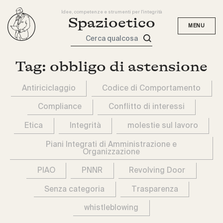
Idee, competenze e strumenti per l'integrità
Spazioetico
Cerca qualcosa
Tag:
obbligo di astensione
Antiriciclaggio
Codice di Comportamento
Compliance
Conflitto di interessi
Etica
Integrità
molestie sul lavoro
Piani Integrati di Amministrazione e
Organizzazione
PIAO
PNNR
Revolving Door
Senza categoria
Trasparenza
whistleblowing