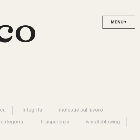
co
ica
Integrità
molestie sul lavoro
 categoria
Trasparenza
whistleblowing