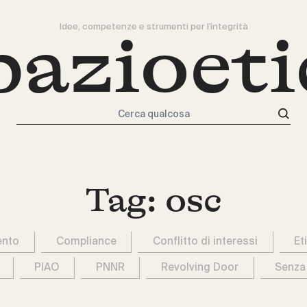
Idee, competenze e strumenti per l'integrità
pazioeti
Cerca qualcosa
Tag:
osc
ento
Compliance
Conflitto di interessi
Et
PIAO
PNNR
Revolving Door
Senza