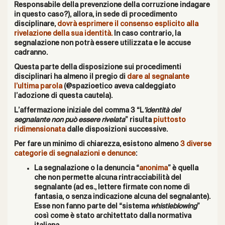
Responsabile della prevenzione della corruzione indagare
in questo caso?), allora, in sede di procedimento
disciplinare,
dovrà esprimere il consenso esplicito alla
rivelazione della sua identità.
In caso contrario, la
segnalazione non potrà essere utilizzata e le accuse
cadranno.
Questa parte della disposizione sui procedimenti
disciplinari ha almeno il pregio di
dare al segnalante
l’ultima parola
(@spazioetico aveva caldeggiato
l’adozione di questa cautela).
L’affermazione iniziale del comma 3 “L
’identità del
segnalante non può essere rivelata
” risulta
piuttosto
ridimensionata
dalle disposizioni successive.
Per fare un minimo di chiarezza, esistono almeno
3 diverse
categorie di segnalazioni e denunce
:
La segnalazione o la denuncia “
anonima
” è quella
che non permette alcuna rintracciabilità del
segnalante (ad es., lettere firmate con nome di
fantasia, o senza indicazione alcuna del segnalante).
Esse non fanno parte del “sistema
whistleblowing
”
così come è stato architettato dalla normativa