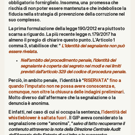
obbligatorio fornirglielo. Insomma, una promessa che
rischia di non poter essere mantenuta e che indebolisce la
fiducia nella strategia di prevenzione della corruzione nel
suo complesso.
La prima formulazione della legge 190/2012 era piuttosto
scarna a riguardo. La più recente legge n. 179/2017 ha
almeno il pregio di chiarire questo punto. L’Articolo 1
comma 3, stabilisce che: “
L’identità del segnalante non può
essere rivelata
.
Nell’ambito del procedimento penale, l’identità del
segnalante è coperta dal segreto nei modi e nei limiti
previsti dall’articolo 329 del codice di procedura penale.
Perciò, in ambito penale, l’identità è “
RISERVATA
”
fino a
quando l’imputato non ne possa avere conoscenza e,
comunque, non oltre la chiusura delle indagini preliminari
.
Molto diverso dall’affermare che la segnalazione o la
denuncia è anonima.
E infatti, nel caso di cui si occupa la sentenza,
l’identità del
whistleblower è saltata fuori
. Il GIP aveva considerato la
segnalazione come “anonima”, “
salvo di fatto recuperarne il
contenuto attraverso la nota della Direzione Centrale Audit