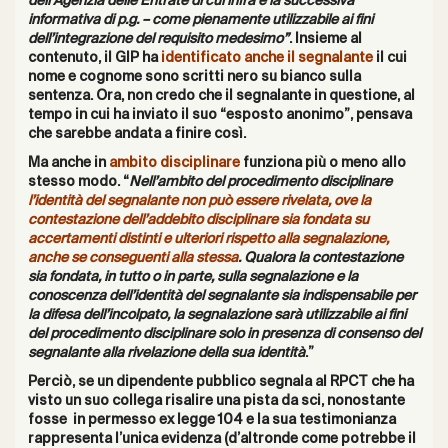
dell’Agenzia delle Entrate di cui infra e la successiva
informativa di p.g. – come pienamente utilizzabile ai fini
dell’integrazione del requisito medesimo”
. Insieme al
contenuto, il GIP ha
identificato anche il segnalante
il cui
nome e cognome sono scritti nero su bianco sulla
sentenza. Ora, non credo che il segnalante in questione, al
tempo in cui ha inviato il suo “esposto anonimo”, pensava
che sarebbe andata a finire così.
Ma anche in
ambito disciplinare
funziona più o meno allo
stesso modo. “
Nell’ambito del procedimento disciplinare
l’identità del segnalante non può essere rivelata, ove la
contestazione dell’addebito disciplinare sia fondata su
accertamenti distinti e ulteriori rispetto alla segnalazione,
anche se conseguenti alla stessa
.
Qualora la contestazione
sia fondata, in tutto o in parte, sulla segnalazione e la
conoscenza dell’identità del segnalante sia indispensabile per
la difesa
dell’incolpato, la segnalazione sarà utilizzabile ai fini
del procedimento disciplinare
solo in presenza di consenso del
segnalante alla rivelazione della sua identità
.”
Perciò, se un dipendente pubblico segnala al RPCT che ha
visto un suo collega risalire una pista da sci, nonostante
fosse in permesso ex legge 104 e la sua testimonianza
rappresenta l’unica evidenza (d’altronde come potrebbe il