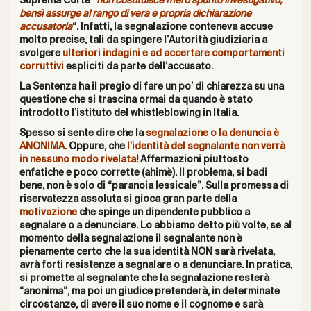
Suprema Corte “
non costituisce mero spunto investigativo,
bensì assurge al rango di vera e propria dichiarazione
accusatoria
“. Infatti, la segnalazione conteneva accuse
molto precise, tali da spingere l’Autorità giudiziaria a
svolgere
ulteriori indagini e ad accertare comportamenti
corruttivi
espliciti da parte dell’accusato.
La Sentenza ha il pregio di fare un po’ di chiarezza su una
questione che si trascina ormai da quando è stato
introdotto l’istituto del whistleblowing in Italia.
Spesso si sente dire che la
segnalazione o la denuncia è
ANONIMA
. Oppure, che
l’identità del segnalante non verrà
in nessuno modo rivelata
! Affermazioni piuttosto
enfatiche e poco corrette (ahimè). Il problema, si badi
bene, non è solo di “paranoia lessicale”. Sulla promessa di
riservatezza assoluta si gioca gran parte della
motivazione
che spinge un dipendente pubblico a
segnalare o a denunciare. Lo abbiamo detto più volte, se al
momento della segnalazione il segnalante non è
pienamente certo che la sua identità NON sarà rivelata,
avrà forti resistenze a segnalare o a denunciare. In pratica,
si promette al segnalante che la segnalazione resterà
“anonima”, ma poi un giudice pretenderà, in determinate
circostanze, di avere il suo nome e il cognome e sarà