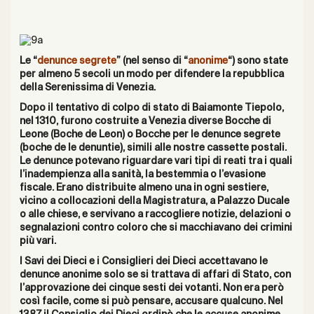
Le “
denunce segrete
” (nel senso di “
anonime
“) sono state
per almeno 5 secoli un modo per difendere la repubblica
della Serenissima di Venezia.
Dopo il tentativo di colpo di stato di Baiamonte Tiepolo,
nel 1310, furono costruite a Venezia diverse Bocche di
Leone (Boche de Leon) o Bocche per le denunce segrete
(boche de le denuntie), simili alle nostre cassette postali.
Le denunce potevano riguardare vari tipi di reati tra i quali
l’inadempienza alla sanità, la bestemmia o l’evasione
fiscale. Erano distribuite almeno una in ogni sestiere,
vicino a collocazioni della Magistratura, a Palazzo Ducale
o alle chiese, e servivano a raccogliere notizie, delazioni o
segnalazioni contro coloro che si macchiavano dei crimini
più vari.
I Savi dei Dieci e i Consiglieri dei Dieci accettavano le
denunce anonime solo se si trattava di affari di Stato, con
l’approvazione dei cinque sesti dei votanti. Non era però
così facile, come si può pensare, accusare qualcuno. Nel