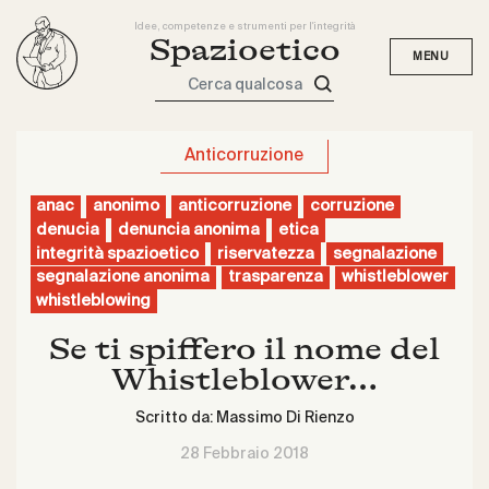
Idee, competenze e strumenti per l'integrità
Spazioetico
Cerca qualcosa
Anticorruzione
anac
anonimo
anticorruzione
corruzione
denucia
denuncia anonima
etica
integrità spazioetico
riservatezza
segnalazione
segnalazione anonima
trasparenza
whistleblower
whistleblowing
Se ti spiffero il nome del
Whistleblower…
Scritto da:
Massimo Di Rienzo
28 Febbraio 2018