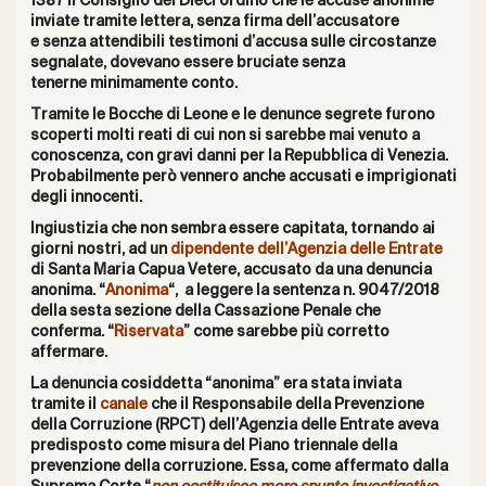
1387 il Consiglio dei Dieci ordinò che le accuse anonime
inviate tramite lettera, senza firma dell’accusatore
e senza
attendibili testimoni d’accusa sulle circostanze
segnalate, dovevano essere bruciate senza
tenerne minimamente conto.
Tramite le Bocche di Leone e le denunce segrete furono
scoperti molti reati di cui non si sarebbe mai venuto a
conoscenza, con gravi danni per la Repubblica di Venezia.
Probabilmente però vennero anche accusati e imprigionati
degli innocenti.
Ingiustizia che non sembra essere capitata, tornando ai
giorni nostri, ad un
dipendente dell’Agenzia delle Entrate
di Santa Maria Capua Vetere, accusato da una denuncia
anonima. “
Anonima
“, a leggere la sentenza n.
9047/2018
della sesta sezione della Cassazione Penale che
conferma. “
Riservata
” come sarebbe più corretto
affermare.
La denuncia cosiddetta “anonima” era stata inviata
tramite il
canale
che il Responsabile della Prevenzione
della Corruzione (RPCT) dell’
Agenzia delle Entrate
aveva
predisposto come misura del Piano triennale della
prevenzione della corruzione. Essa, come affermato dalla