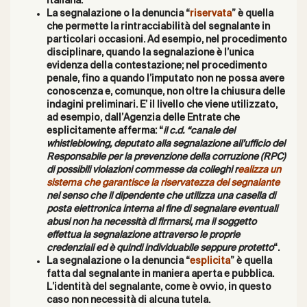
italiana.
La segnalazione o la denuncia “
riservata
” è quella
che permette la rintracciabilità del segnalante in
particolari occasioni. Ad esempio, nel procedimento
disciplinare, quando la segnalazione è l’unica
evidenza della contestazione; nel procedimento
penale, fino a quando l’imputato non ne possa avere
conoscenza e, comunque, non oltre la chiusura delle
indagini preliminari. E’ il livello che viene utilizzato,
ad esempio, dall’Agenzia delle Entrate che
esplicitamente afferma: “
il c.d. “canale del
whistleblowing, deputato alla segnalazione all’ufficio del
Responsabile per la prevenzione della corruzione (RPC)
di possibili violazioni commesse da colleghi r
ealizza un
sistema che garantisce la riservatezza del segnalante
nel
senso che il dipendente che utilizza una casella di
posta elettronica interna al fine
di segnalare eventuali
abusi non ha necessità di firmarsi, ma il soggetto
effettua
la segnalazione attraverso le proprie
credenziali ed è quindi individuabile seppure
protetto
“.
La segnalazione o la denuncia “
esplicita
” è quella
fatta dal segnalante in maniera aperta e pubblica.
L’identità del segnalante, come è ovvio, in questo
caso non necessità di alcuna tutela.