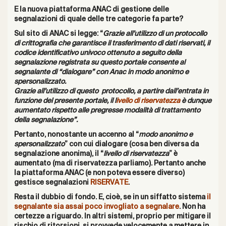
E la nuova
piattaforma ANAC
di gestione delle
segnalazioni di quale delle tre categorie fa parte?
Sul sito di ANAC si legge: “
Grazie all’utilizzo di un protocollo
di crittografia che garantisce il trasferimento di dati riservati, il
codice identificativo univoco ottenuto a seguito della
segnalazione registrata su questo portale consente al
segnalante di “dialogare” con Anac in modo anonimo e
spersonalizzato.
Grazie all’utilizzo di questo protocollo, a partire dall’entrata in
funzione del presente portale, il l
ivello di riservatezza
è dunque
aumentato rispetto alle pregresse modalità di trattamento
della segnalazione”.
Pertanto, nonostante un accenno al “
modo anonimo e
spersonalizzato
” con cui dialogare (cosa ben diversa da
segnalazione anonima), il “
livello di riservatezza
” è
aumentato (ma di riservatezza parliamo). Pertanto anche
la piattaforma ANAC (e non poteva essere diverso)
gestisce segnalazioni
RISERVATE
.
Resta il dubbio di fondo. E, cioè, se in un siffatto sistema
il
segnalante sia assai poco invogliato a segnalare
. Non ha
certezze a riguardo. In altri sistemi, proprio per mitigare il