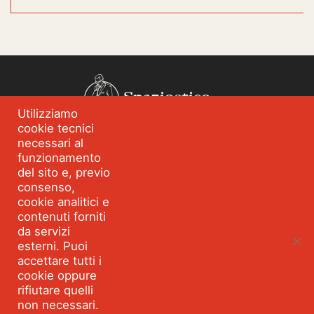
Spazioetico
Utilizziamo
cookie tecnici
Chi siamo
Analisi dei fabbisogni
necessari al
funzionamento
Blog
Eventi
del sito e, previo
Servizi
Formazione per
consenso,
l’integrità
cookie analitici e
contenuti forniti
Strumenti e percorsi
Risorse
da servizi
esterni. Puoi
Parla con Spazioetico
accettare tutti i
cookie oppure
rifiutare quelli
non necessari.
Seguici:
Facebook
Linkedin
Youtube
Twitter