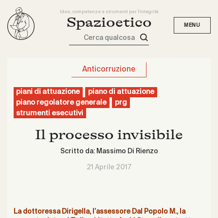
Idee, competenze e strumenti per l'integrità
Spazioetico
Cerca qualcosa
Anticorruzione
piani di attuazione
piano di attuazione
piano regolatore generale
prg
strumenti esecutivi
Il processo invisibile
Scritto da:
Massimo Di Rienzo
21 Aprile 2017
La dottoressa Dirigella, l’assessore Dal Popolo M., la