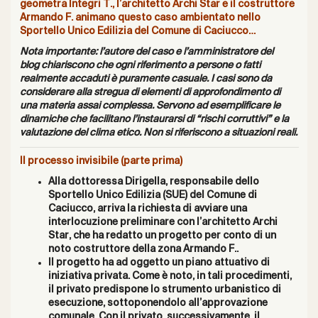
geometra Integri T., l’architetto Archi Star e il costruttore
Armando F. animano questo caso ambientato nello
Sportello Unico Edilizia del Comune di Caciucco…
Nota importante: l’autore del caso e l’amministratore del
blog chiariscono che ogni riferimento a persone o fatti
realmente accaduti è puramente casuale. I casi sono da
considerare alla stregua di elementi di approfondimento di
una materia assai complessa. Servono ad esemplificare le
dinamiche che facilitano l’instaurarsi di “rischi corruttivi” e la
valutazione del clima etico. Non si riferiscono a situazioni reali.
Il processo invisibile (parte prima)
Alla dottoressa
Dirigella
, responsabile dello
Sportello Unico Edilizia (SUE) del Comune di
Caciucco, arriva la richiesta di avviare una
interlocuzione preliminare con l’architetto Archi
Star, che
ha redatto
un
progetto per conto
di un
noto
costruttore della zona Armando
F..
Il progetto ha ad oggetto un piano attuativo di
iniziativa
privata. Come è noto, in tali procedimenti,
il privato
predispone lo strumento urbanistico di
esecuzione, sottoponendolo all’approvazione
comunale. Con il privato, successivamente, il