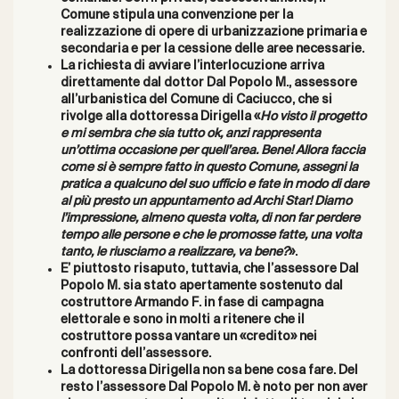
Comune stipula
una convenzione per la
realizzazione di opere di urbanizzazione primaria
e
secondaria
e per la cessione delle aree
necessarie.
La richiesta
di avviare l’interlocuzione arriva
direttamente dal dottor Dal Popolo M., assessore
all’urbanistica del Comune di Caciucco, che si
rivolge alla dottoressa
Dirigella
«
Ho visto il progetto
e mi sembra che sia tutto ok, anzi rappresenta
un’ottima occasione per quell’area. Bene! Allora faccia
come si è sempre fatto in questo Comune, assegni la
pratica a qualcuno del suo ufficio e fate in modo di dare
al più
presto
un appuntamento ad Archi Star! Diamo
l’impressione, almeno questa volta, di non far perdere
tempo alle persone e che le promosse fatte, una volta
tanto, le riusciamo a realizzare, va bene?
».
E’ piuttosto risaputo, tuttavia, che l’assessore Dal
Popolo M. sia stato apertamente sostenuto dal
costruttore Armando F. in fase di campagna
elettorale e sono in molti a ritenere che il
costruttore possa vantare un «credito» nei
confronti dell’assessore.
La dottoressa
Dirigella
non sa bene cosa fare. Del
resto l’assessore Dal Popolo M. è noto per non aver