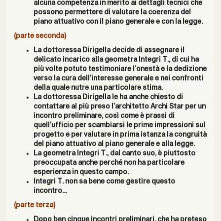
alcuna
competenza in merito
ai dettagli tecnici che
possono permettere di valutare la
coerenza del
piano attuativo
con il piano generale
e
con la
legge.
(parte seconda)
La dottoressa
Dirigella
decide di assegnare il
delicato incarico alla geometra Integri T., di cui ha
più volte
potuto
testimoniare
l’onestà
e
la
dedizione
verso
la
cura
dell’interesse
generale
e nei confronti
della quale nutre una particolare stima.
La dottoressa
Dirigella
le ha anche chiesto di
contattare al più preso l’architetto Archi Star per un
incontro preliminare, così come
è
prassi
di
quell’ufficio
per scambiarsi le prime impressioni sul
progetto e per valutare in prima istanza la congruità
del piano attuativo al piano generale e alla legge.
La geometra Integri
T., dal canto suo, è piuttosto
preoccupata anche perché non ha particolare
esperienza in questo campo.
Integri T. non sa bene come gestire questo
incontro…
(parte terza)
Dopo
ben cinque
incontri preliminari, che ha preteso