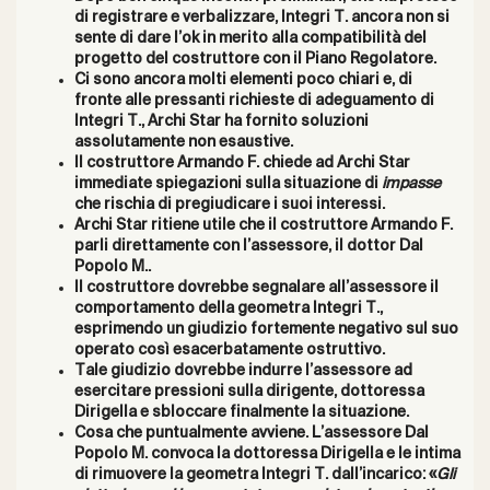
di
registrare e verbalizzare, Integri T. ancora
non si
sente di dare l’ok in merito alla compatibilità del
progetto del costruttore con il Piano Regolatore
.
Ci
sono
ancora
molti
elementi
poco
chiari
e,
di
fronte alle pressanti richieste di
adeguamento di
Integri T., Archi Star ha fornito soluzioni
assolutamente non esaustive.
Il
costruttore Armando F.
chiede ad
Archi
Star
immediate
spiegazioni sulla situazione di
impasse
che rischia di pregiudicare i suoi interessi.
Archi
Star
ritiene utile che il costruttore Armando F.
parli direttamente
con
l’assessore, il dottor
Dal
Popolo M.
.
Il costruttore dovrebbe segnalare all’assessore
il
comportamento
della geometra
Integri T.,
esprimendo un
giudizio fortemente
negativo sul suo
operato così
esacerbatamente
ostruttivo.
Tale giudizio dovrebbe indurre l’assessore ad
esercitare
pressioni sulla
dirigente, dottoressa
Dirigella
e sbloccare finalmente la
situazion
e
.
Cosa
che
puntualmente
avviene. L’assessore Dal
Popolo M. convoca la dottoressa
Dirigella
e le intima
di rimuovere la geometra Integri T. dall’incarico: «
Gli