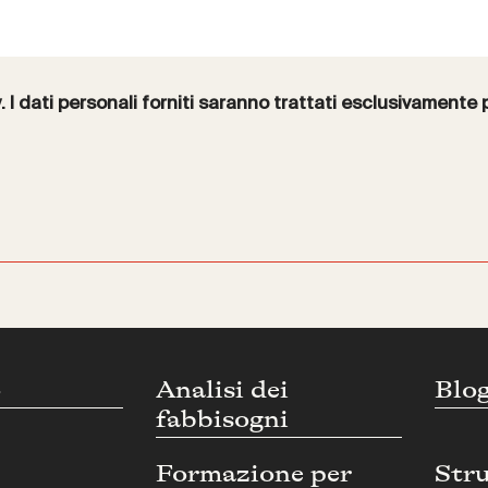
y
. I dati personali forniti saranno trattati esclusivamente 
o
Analisi dei
Blo
fabbisogni
Formazione per
Str