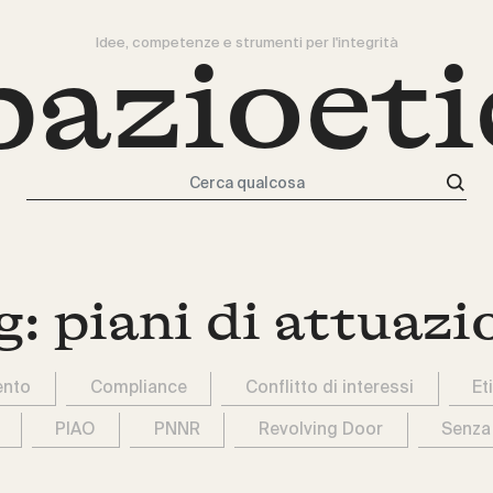
Idee, competenze e strumenti per l'integrità
pazioeti
Cerca qualcosa
g:
piani di attuazi
ento
Compliance
Conflitto di interessi
Et
PIAO
PNNR
Revolving Door
Senza