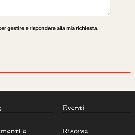
per gestire e rispondere alla mia richiesta.
g
Eventi
umenti e
Risorse