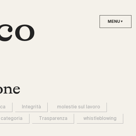
co
one
ica
Integrità
molestie sul lavoro
 categoria
Trasparenza
whistleblowing