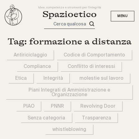
Idee, competenze e strumenti per l'integrità
Spazioetico
Cerca qualcosa
Tag:
formazione a distanza
Antiriciclaggio
Codice di Comportamento
Compliance
Conflitto di interessi
Etica
Integrità
molestie sul lavoro
Piani Integrati di Amministrazione e
Organizzazione
PIAO
PNNR
Revolving Door
Senza categoria
Trasparenza
whistleblowing