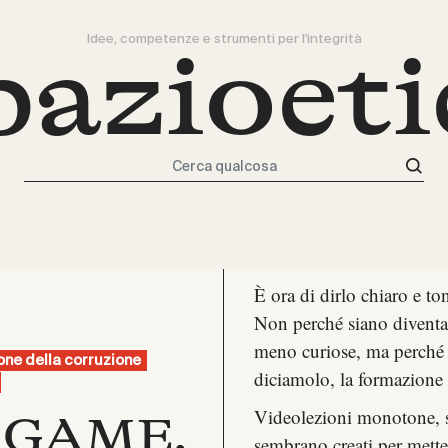
Idee, competenze e strumenti per l'integrità
pazioeti
Cerca qualcosa
È ora di dirlo chiaro e t
Non perché siano diventa
meno curiose, ma perché l
one della corruzione
diciamolo, la formazione 
Videolezioni monotone, sli
 GAME.
sembrano creati per metter