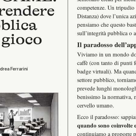
rendere
competenze. Un tripudio
Distanza) dove l’unica azi
bblica
pensiamo che questo basti
sull’integrità pubblica o 
 gioco
Il paradosso dell’a
Viviamo in un mondo do
caffè (con tanto di punti f
drea Ferrarini
badge virtuali). Ma quando
settore pubblico, torniamo 
prevede lunghi monologhi
benissimo la normativa, 
cervello umano.
Ecco il paradosso: sapp
quando sono coinvolte
continuiamo a proporre pe