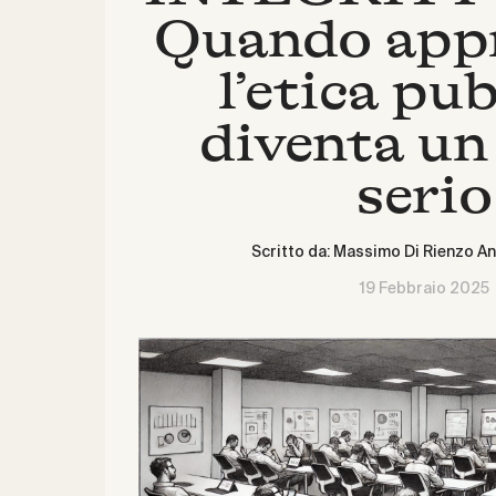
Quando app
l’etica pu
diventa un
serio
Scritto da:
Massimo Di Rienzo
An
19 Febbraio 2025