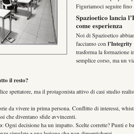
Figuriamoci seguire fino a
Spazioetico lancia l
come esperienza
Noi di Spazioetico abbiam
l’Integrit
facciamo con
trasforma la formazione i
semplice corso, ma un via
to il resto?
ce spettatore, ma il protagonista attivo di casi studio realis
torie da vivere in prima persona. Conflitto di interessi, whi
essi che diventano sfide avvincenti.
o
: Ogni decisione ha un impatto. Scelte corrette? Punti e ba
enze simulate e una lezione che non dimenticherai.