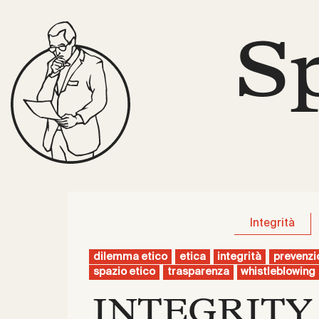
S
Integrità
dilemma etico
etica
integrità
prevenzi
spazio etico
trasparenza
whistleblowing
INTEGRITY