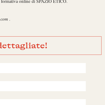
a formativa online di SPAZIO ETICO.
o.com
.
ettagliate!