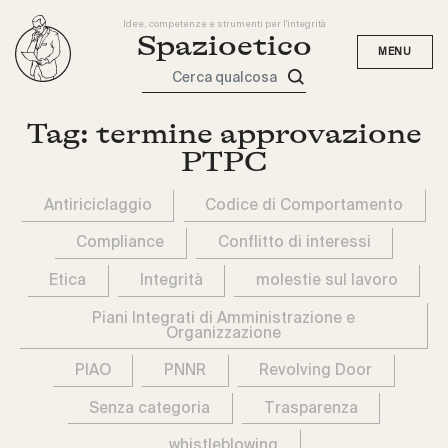
Idee, competenze e strumenti per l'integrità
Spazioetico
Cerca qualcosa
Tag:
termine approvazione
PTPC
Antiriciclaggio
Codice di Comportamento
Compliance
Conflitto di interessi
Etica
Integrità
molestie sul lavoro
Piani Integrati di Amministrazione e
Organizzazione
PIAO
PNNR
Revolving Door
Senza categoria
Trasparenza
whistleblowing