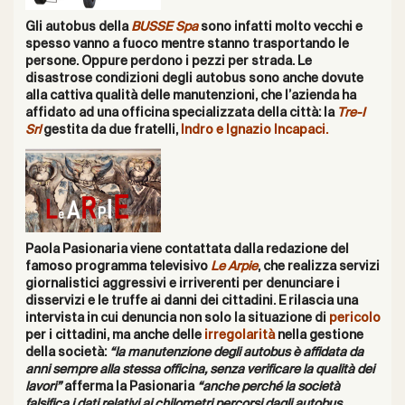
Gli autobus della
BUSSE Spa
sono infatti molto vecchi e
spesso vanno a fuoco mentre stanno trasportando le
persone. Oppure perdono i pezzi per strada. Le
disastrose condizioni degli autobus sono anche dovute
alla cattiva qualità delle manutenzioni, che l’azienda ha
affidato ad una officina specializzata della città: la
Tre-I
Srl
gestita da due fratelli,
Indro e Ignazio Incapaci.
Paola Pasionaria viene contattata dalla redazione del
famoso programma televisivo
Le Arpie
, che realizza servizi
giornalistici aggressivi e irriverenti per denunciare i
disservizi e le truffe ai danni dei cittadini. E rilascia una
intervista in cui denuncia non solo la situazione di
pericolo
per i cittadini, ma anche delle
irregolarità
nella gestione
della società:
“la manutenzione degli autobus è affidata da
anni sempre alla stessa officina, senza verificare la qualità dei
lavori”
afferma la Pasionaria
“anche perché la società
falsifica i dati relativi ai chilometri percorsi dagli autobus,