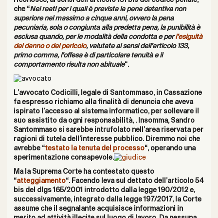
che “
Nei reati per i quali è prevista la pena detentiva non
superiore nel massimo a cinque anni, ovvero la pena
pecuniaria, sola o congiunta alla predetta pena, la punibilità è
esclusa quando, per le modalità della condotta e per
l’esiguità
del danno o del pericolo
, valutate ai sensi dell’articolo 133,
primo comma, l’offesa è di particolare tenuità e il
comportamento risulta non abituale
“.
L’avvocato Codicilli, legale di Santommaso,
in Cassazione
fa espresso richiamo
alla finalità di denuncia che aveva
ispirato l’accesso al sistema informatico
, per sollevare il
suo assistito da ogni responsabilità, . Insomma, Sandro
Santommaso si sarebbe intrufolato nell’area riservata per
ragioni di tutela dell’interesse pubblico. Diremmo noi che
avrebbe “
testato la tenuta del processo
“, operando una
sperimentazione consapevole.
Ma la Suprema Corte ha contestato questo
“
atteggiamento
“.
Facendo leva sul dettato dell’articolo 54
bis del dlgs 165/2001 introdotto dalla legge 190/2012 e,
successivamente, integrato dalla legge 197/2017, la Corte
assume che il segnalante acquisisce informazioni in