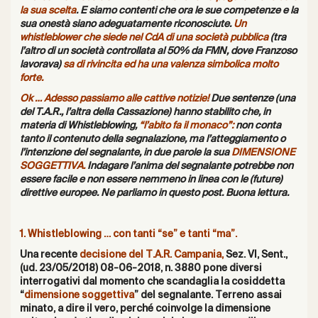
la sua scelta
. E siamo contenti che ora le sue competenze e la
sua onestà siano adeguatamente riconosciute.
Un
whistleblower che siede nel CdA di una società pubblica
(tra
l’altro di un società controllata al 50% da FMN, dove Franzoso
lavorava)
sa di rivincita ed ha una valenza simbolica molto
forte.
Ok … Adesso passiamo alle cattive notizie!
Due sentenze (una
del T.A.R., l’altra della Cassazione) hanno stabilito che, in
materia di Whistleblowing,
“l’abito fa il monaco”:
non conta
tanto il contenuto della segnalazione, ma l’atteggiamento o
l’intenzione del segnalante, in due parole la sua
DIMENSIONE
SOGGETTIVA.
Indagare l’anima del segnalante potrebbe non
essere facile e non essere nemmeno in linea con le (future)
direttive europee. Ne parliamo in questo post. Buona lettura.
1. Whistleblowing … con tanti “se” e tanti “ma”.
Una recente
decisione del T.A.R. Campania,
Sez. VI, Sent.,
(ud. 23/05/2018) 08-06-2018
, n. 3880 pone diversi
interrogativi dal momento che scandaglia la cosiddetta
“
dimensione soggettiva
” del segnalante. Terreno assai
minato, a dire il vero, perché coinvolge la dimensione