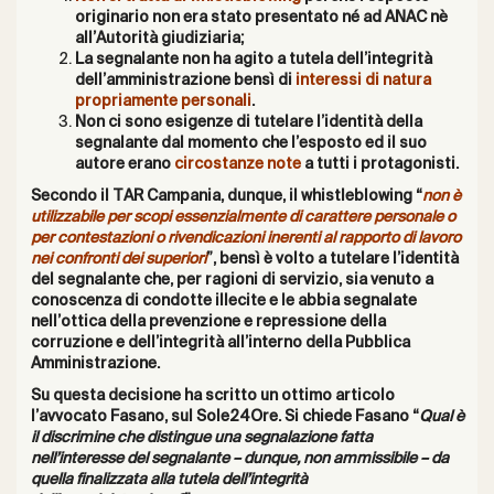
originario non era stato presentato né ad ANAC nè
all’Autorità giudiziaria;
La segnalante non ha agito a tutela dell’integrità
dell’amministrazione bensì di
interessi di natura
propriamente personali
.
Non ci sono esigenze di tutelare l’identità della
segnalante dal momento che l’esposto ed il suo
autore erano
circostanze note
a tutti i protagonisti.
Secondo il TAR Campania, dunque, il whistleblowing “
non è
utilizzabile per scopi essenzialmente di carattere personale o
per contestazioni o rivendicazioni inerenti al rapporto di lavoro
nei confronti dei superiori
”, bensì è volto a tutelare l’identità
del segnalante che, per ragioni di servizio, sia venuto a
conoscenza di condotte illecite e le abbia segnalate
nell’ottica della prevenzione e repressione della
corruzione e dell’integrità all’interno della Pubblica
Amministrazione.
Su questa decisione ha scritto un ottimo
articolo
l’avvocato Fasano, sul Sole24Ore. Si chiede Fasano “
Qual è
il discrimine che distingue una segnalazione fatta
nell’interesse del segnalante – dunque, non ammissibile – da
quella finalizzata alla tutela dell’integrità