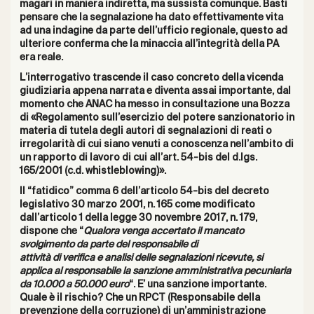
magari in maniera indiretta, ma sussista comunque. Basti
pensare che la segnalazione ha dato effettivamente vita
ad una indagine da parte dell’ufficio regionale, questo ad
ulteriore conferma che la minaccia all’integrità della PA
era reale.
L’interrogativo trascende il caso concreto della vicenda
giudiziaria appena narrata e diventa assai importante, dal
momento che ANAC ha messo in consultazione una
Bozza
di «Regolamento sull’esercizio del potere sanzionatorio in
materia di tutela degli autori di segnalazioni di reati o
irregolarità di cui siano venuti a conoscenza nell’ambito di
un rapporto di lavoro di cui all’art. 54-bis del d.lgs.
165/2001 (c.d. whistleblowing)».
Il “fatidico” comma 6 dell’articolo 54-bis del decreto
legislativo 30 marzo 2001, n. 165 come modificato
dall’articolo 1 della legge 30 novembre 2017, n. 179,
dispone che “
Qualora venga accertato il mancato
svolgimento da parte del responsabile di
attività di verifica e analisi delle segnalazioni ricevute, si
applica al responsabile la sanzione amministrativa pecuniaria
da 10.000 a 50.000 euro
“. E’ una sanzione importante.
Quale è il rischio? Che un RPCT (Responsabile della
prevenzione della corruzione) di un’amministrazione