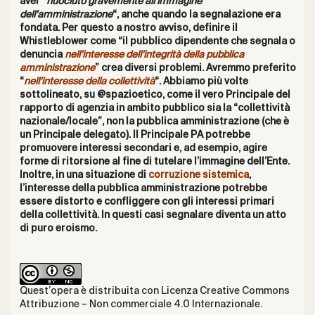
aver “
nuociuto gravemente all’immagine
dell’amministrazione
“, anche quando la segnalazione era
fondata. Per questo a nostro avviso, definire il
Whistleblower come “il pubblico dipendente che segnala o
denuncia
nell’interesse dell’integrità della pubblica
amministrazione
” crea diversi problemi. Avremmo preferito
“
nell’interesse della collettività
“. Abbiamo più volte
sottolineato, su
@spazioetico
, come il vero Principale del
rapporto di agenzia in ambito pubblico sia la “collettività
nazionale/locale”, non la pubblica amministrazione (che è
un Principale delegato). Il Principale PA potrebbe
promuovere interessi secondari e, ad esempio, agire
forme di ritorsione al fine di tutelare l’immagine dell’Ente.
Inoltre, in una situazione di
corruzione sistemica
,
l’interesse della pubblica amministrazione potrebbe
essere distorto e confliggere con gli interessi primari
della collettività. In questi casi segnalare diventa un atto
di puro eroismo.
Quest’opera è distribuita con Licenza
Creative Commons
Attribuzione – Non commerciale 4.0 Internazionale
.