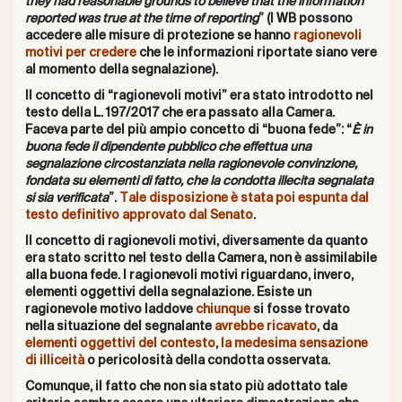
they had reasonable grounds to believe that the information
reported was true at the time of reporting
” (I WB possono
accedere alle misure di protezione se hanno
ragionevoli
motivi per credere
che le informazioni riportate siano vere
al momento della segnalazione).
Il concetto di “ragionevoli motivi” era stato introdotto nel
testo della L. 197/2017 che era passato alla Camera.
Faceva parte del più ampio concetto di “buona fede”: “
È in
buona fede il dipendente pubblico che effettua una
segnalazione circostanziata nella ragionevole convinzione,
fondata su elementi di fatto, che la condotta illecita segnalata
si sia verificata
”.
Tale disposizione è stata poi espunta dal
testo definitivo approvato dal Senato
.
Il concetto di ragionevoli motivi, diversamente da quanto
era stato scritto nel testo della Camera, non è assimilabile
alla buona fede. I ragionevoli motivi riguardano, invero,
elementi oggettivi della segnalazione. Esiste un
ragionevole motivo laddove
chiunque
si fosse trovato
nella situazione del segnalante
avrebbe ricavato
, da
elementi oggettivi del contesto
,
la medesima sensazione
di illiceità
o pericolosità della condotta osservata.
Comunque, il fatto che non sia stato più adottato tale