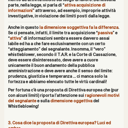
merito ad attività illecite sul luogo di lavoro. Da nessuna
parte, nella legge, si parla di “
attiva acquisizione di
informazioni
” attraverso, ad esempio, improprie attività
investigative, in violazione dei limiti posti dalla legge.
Anche in questo
la dimensione soggettiva fa la differenza
.
Se ci pensate, infatti, il limite tra acquisizione “
passiva
” e
“
attiva
” di informazioni sembra essere davvero assai
labile ed ha a che fare esclusivamente con un certo
“atteggiamento” del segnalante. Insomma, il “vero”
whistleblower, secondo il T.A.R. e la Corte di Cassazione,
deve essere disinteressato, deve avere a cuore
unicamente il buon andamento della pubblica
amministrazione e deve avere anche il senso del limite:
prudenza, giustizia e temperanza … ci manca solo la
fortezza e abbiamo elencato tutte le virtù cardinali!
Per fortuna c’è una proposta di Direttiva europea che (pur
con alcuni limiti) riporta l’attenzione sui
ragionevoli motivi
del segnalante
e sulla
d
imensione oggettiva
del
Whistleblowing!
3. Cosa dice la proposta di Direttiva europea? Luci ed