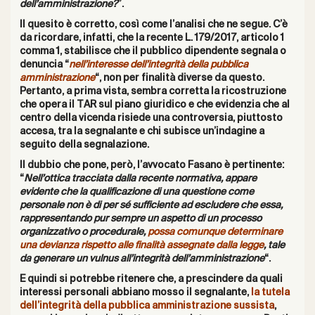
dell’amministrazione?
”.
Il quesito è corretto, così come l’analisi che ne segue. C’è
da ricordare, infatti, che la recente L. 179/2017, articolo 1
comma 1, stabilisce che il pubblico dipendente segnala o
denuncia “
nell’interesse dell’integrità della pubblica
amministrazione
“, non per finalità diverse da questo.
Pertanto, a prima vista, sembra corretta la ricostruzione
che opera il TAR sul piano giuridico e che evidenzia che al
centro della vicenda risiede una controversia, piuttosto
accesa, tra la segnalante e chi subisce un’indagine a
seguito della segnalazione.
Il dubbio che pone, però, l’avvocato Fasano è pertinente:
“
Nell’ottica tracciata dalla recente normativa, appare
evidente che la qualificazione di una questione come
personale non è di per sé sufficiente ad escludere che essa,
rappresentando pur sempre un aspetto di un processo
organizzativo o procedurale,
possa comunque determinare
una devianza rispetto alle finalità assegnate dalla legge
, tale
da generare un vulnus all’integrità dell’amministrazione
“.
E quindi si potrebbe ritenere che, a prescindere da quali
interessi personali abbiano mosso il segnalante,
la tutela
dell’integrità della pubblica amministrazione sussista
,