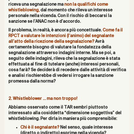
riceva una segnalazione ma
non la qualifichi come
whistleblowing,
dal momento che rileva un interesse
personale nella vicenda. Con il rischio di beccarsi la
sanzione se l’ANAC non è d’accordo.
Il problema, in realtà, è ancora più concettuale.
Come fa il
RPCT a valutare le intenzioni (l’animo) del segnalante
all’atto della ricezione della segnalazione?
Avrà
certamente bisogno di valutare la fondatezza della
segnalazione attraverso indagini interne. Ma se poi, a
seguito delle indagini, rileva che la segnalazione è stata
effettuata al fine di tutelare (anche) interessi personali,
cosa farà? Se deciderà di recedere dalle attività di verifica
e analisi rischierebbe di vedersi irrogare la sanzione
promessa dalla norma?
2. Whistleblower … ma non troppo!
Abbiamo osservato come il TAR sembri piuttosto
interessato alla cosiddetta “dimensione soggettiva” del
whistleblowing. Per dirla in maniera più comprensibile:
Chi è il segnalante?
Nel senso, quale interesse
(diretto o indiretto) esprime nella vicenda?