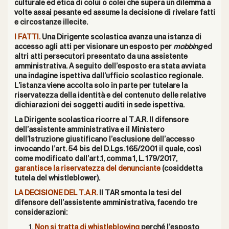
culturale ed etica di colui o colei che supera un dilemma a
volte assai pesante ed assume la decisione di rivelare fatti
e circostanze illecite.
I FATTI.
Una Dirigente scolastica avanza una istanza di
accesso agli atti per visionare un esposto per
mobbing
ed
altri atti persecutori presentato da una assistente
amministrativa. A seguito dell’esposto era stata avviata
una indagine ispettiva dall’ufficio scolastico regionale.
L’istanza viene accolta solo in parte per tutelare la
riservatezza della identità e del contenuto delle relative
dichiarazioni dei soggetti auditi in sede ispettiva.
La Dirigente scolastica ricorre al T.A.R.
Il difensore
dell’assistente amministrativa e il Ministero
dell’Istruzione giustificano l’esclusione dell’accesso
invocando l’art. 54 bis del D.Lgs. 165/2001 il quale, così
come modificato dall’art.1, comma 1, L. 179/2017,
garantisce la riservatezza del denunciante
(cosiddetta
tutela del whistleblower).
LA DECISIONE DEL T.A.R.
Il TAR smonta la tesi del
difensore dell’assistente amministrativa, facendo tre
considerazioni:
Non si tratta di whistleblowing
perché l’esposto