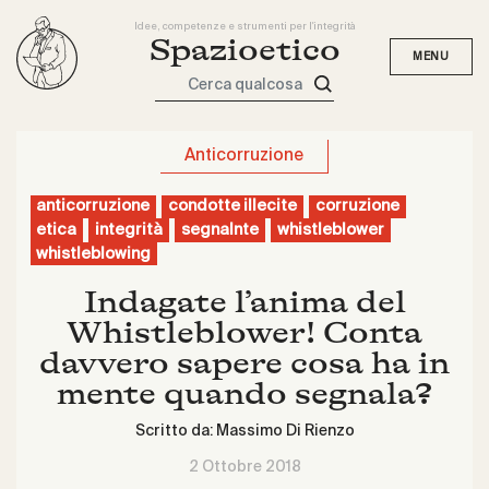
Idee, competenze e strumenti per l'integrità
Spazioetico
Cerca qualcosa
Anticorruzione
anticorruzione
condotte illecite
corruzione
etica
integrità
segnalnte
whistleblower
whistleblowing
Indagate l’anima del
Whistleblower! Conta
davvero sapere cosa ha in
mente quando segnala?
Scritto da:
Massimo Di Rienzo
2 Ottobre 2018