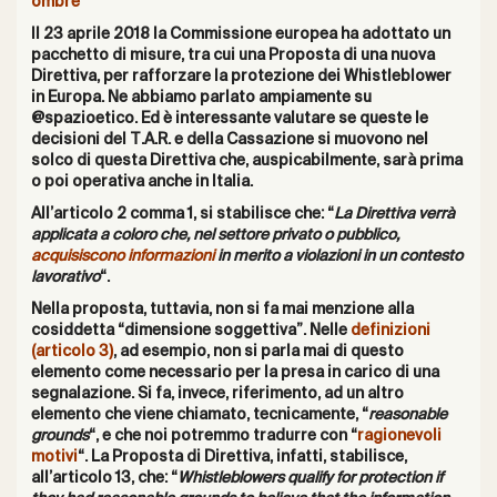
ombre
Il 23 aprile 2018 la Commissione europea ha adottato un
pacchetto di misure
, tra cui una
Proposta di una nuova
Direttiva
, per rafforzare la protezione dei Whistleblower
in Europa.
Ne abbiamo parlato ampiamente su
@spazioetico
.
Ed è interessante valutare se queste le
decisioni del T.A.R. e della Cassazione si muovono nel
solco di questa Dire
ttiva che, auspicabilmente, sarà prima
o poi operativa anche in Italia.
All’a
rticolo 2 comma 1, si stabilisce che: “
La Direttiva verrà
applicata a coloro che, nel settore privato o pubblico,
acquisiscono informazioni
in merito a violazioni in un contesto
lavorativo
“.
Nella proposta, tuttavia, non si fa mai menzione alla
cosiddetta “dimensione soggettiva”. Nelle
definizioni
(articolo 3)
, ad esempio, non si parla mai di questo
elemento come necessario per la presa in carico di una
segnalazione.
Si fa, invece, riferimento, ad un altro
elemento che viene chiamato, tecnicamente, “
reasonable
grounds
“, e che noi potremmo tradurre con “
ragionevoli
motivi
“. La Proposta di Direttiva, infatti, stabilisce,
all’articolo 13, che: “
Whistleblowers qualify for protection if