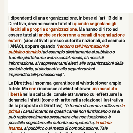
I dipendenti di una organizzazione, in base all’art. 13 della
Direttiva, devono essere tutelati
quando segnalano gli
illeciti alla propria organizzazione.
Ma hanno diritto ad
essere tutelati
anche se ricorrono a canali di segnalazione
estern
i (cioè attivati presso autorità nazionali, ad esempio
l’ANAC), oppure quando
“
rendono tali informazioni di
pubblico dominio
(ad esempio direttamente al pubblico o
tramite piattaforme web e social media, ai mezzi di
informazione, ai rappresentanti eletti, alle organizzazioni della
società civile, ai sindacati o alle organizzazioni
imprenditoriali/professionali)”.
La Direttiva, insomma, garantisce ai whistleblower ampie
tutele. Ma
non
riconosce al whistleblower
una assoluta
libertà
nella scelta del canale attraverso cui effettuare la
denuncia. Infatti (come chiarito nella relazione illustrativa
della proposta di Direttiva),
“è tenuta di norma a utilizzare
in
primis
i canali interni; se questi canali non funzionano o se si
può ragionevolmente presumere che non funzionino, è
possibile segnalare alle autorità competenti e,
in ultima
istanza
, al pubblico o ai mezzi di comunicazione. Tale