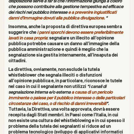
disposizione serve a far sì che l’informazione giunga a coloro
che possono contribuire alla gestione tempestiva ed efficace
dei rischi nel pubblico interesse
e a prevenire ingiustificati
danni d’immagine dovuti alla pubblica divulgazione.
“
Insomma, anche la proposta di direttiva europea sembra
suggerire che
i panni sporchi devono essere preferibilmente
lavati in casa propria
: segnalare un illecito all’opinione
pubblica potrebbe causare un danno all’immagine della
pubblica amministrazione e quindi è meglio che la
segnalazione sia gestita internamente, all’insaputa dei
cittadini.
La direttiva, ovviamente, non esclude la tutela
whistleblower che segnala illeciti o disfunzioni
all’opinione pubblica e, in particolare, riconosce le tutele
nel caso in cui il segnalante non utilizzi
“i canali di
segnalazione interna e/o esterna
a causa di un pericolo
imminente o palese per il pubblico interesse o delle particolari
circostanze del caso, o di rischio di danni irreversibili
“.
Tuttavia, la Direttiva, una volta approvata, dovrà essere
recepita dagli Stati membri. In Paesi come l’Italia, in cui
non esiste una cultura del whistleblowing e in cui spesso il
problema della tutela dei segnalanti si riduce ad un
problema tecnologico (sviluppo di applicativi informatici