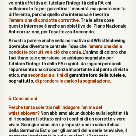
volontà effettiva di tutelare l’integrità della PA: chi
collabora lo fa per garantirsi l’impunità, ma questo non fa
differenza, perché quello che interessa è favorire
l’emersione di condotte corruttive.
Tra le altre cose
questo interesse è anche un obiettivo del Piano Nazionale
Anticorruzione, per l’esattezza il secondo.
A nostro parere anche nella normativa sul Whistleblowing
dovrebbe diventare centrale l’idea che
l’emersione delle
condotte corruttive è ciò che conta.
L’animo di coloro che
facilitano tale emersione, se abbiano segnalato per
tutelare l’integrità della PA o spinti da ragioni personali,
rappresenta una circostanza importante dal punto di vista
etico, ma
secondaria ai fini di
garantire loro delle tutele e,
soprattutto,
di prendere in carico la segnalazione.
5. Conclusioni
Perché tanta solerzia nell’indagare l’anima del
whistleblower?
Non abbiamo alcun dubbio sulla legittimità
di ricondurre l’istituto entro i confini di un corretto vivere
civile. Scongiuriamo una riproposizione in salsa italica
della Germania Est o, per gli amanti delle serie televisive, il