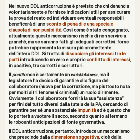
Nel
nuovo DDL anticorruzione
è previsto che chi denuncia
volontariamente e fornisce indicazioni utili per assicurare
la prova del reato ed individuare eventuali responsabili
beneficerà di uno
sconto di pena di e una speciale
clausola di non punibilità
.
Così come è stato congegnato,
attualmente questo meccanismo
rischia di non servire a
granché
, ma se saranno fatti gli adeguati correttivi, forse
potrebbe rappresenta la misura più promettente
dell’intero DDL. Si tratta di
dissociare gli interessi tra le
parti
introducendo un vero e proprio
conflitto di interessi
,
in positivo, tra corrotti e corruttori.
Il
pentito
non è certamente un
whistleblower
, ma il
legislatore ha deciso di garantire alla figura del
collaboratore (nuova per la corruzione, ma piuttosto nota
per molti altri fenomeni criminali) un ruolo dirimente.
Ovviamente il collaboratore fornirà la sua “assistenza”
per fini del tutto diversi dalla tutela della PA, cercando di
garantire per sé una sostanziale
impunità
ed è questo che
lo porterà a vuotare il sacco, secondo quanto affermano
le roboanti anticipazioni di fonte governativa.
Il DDL anticorruzione, pertanto, introduce un meccanismo
che prescinde dalla
dimensione soggettiva
, cioè dalla