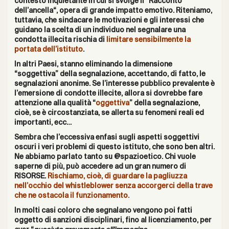
contesto inquietante in cui si svolge il “
Racconto
dell’ancella
“, opera di grande impatto emotivo.
Riteniamo,
tuttavia, che sindacare le motivazioni e gli interessi che
guidano la scelta di un individuo nel segnalare una
condotta illecita rischia di
limitare sensibilmente la
portata dell’istituto
.
In altri Paesi, stanno eliminando la dimensione
“soggettiva” della segnalazione, accettando, di fatto, le
segnalazioni anonime. Se l’interesse pubblico prevalente è
l’emersione di condotte illecite, allora si dovrebbe fare
attenzione alla qualità “
oggettiva
” della segnalazione,
cioè, se è circostanziata, se allerta su fenomeni reali ed
importanti, ecc…
Sembra che l’eccessiva enfasi sugli aspetti soggettivi
oscuri i veri problemi di questo istituto, che sono ben altri.
Ne abbiamo parlato tanto su @spazioetico. Chi vuole
saperne di più, può accedere ad un gran numero di
RISORSE
.
Rischiamo, cioè, di guardare la pagliuzza
nell’occhio del whistleblower senza accorgerci della trave
che ne ostacola il funzionamento.
In molti casi coloro che segnalano vengono poi fatti
oggetto di sanzioni disciplinari, fino al licenziamento, per