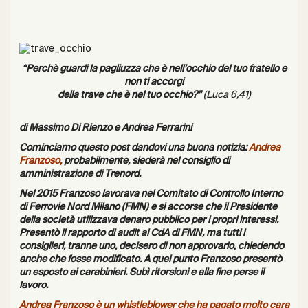
“Perchè guardi la pagliuzza che è nell’occhio del tuo fratello e
non ti accorgi
della trave che è nel tuo occhio?”
(Luca 6,41)
di Massimo Di Rienzo e Andrea Ferrarini
Cominciamo questo post dandovi una buona notizia:
Andrea
Franzoso,
probabilmente, siederà nel consiglio di
amministrazione di Trenord.
Nel 2015 Franzoso lavorava nel Comitato di Controllo Interno
di Ferrovie Nord Milano (FMN) e si accorse che il Presidente
della società utilizzava denaro pubblico per i propri interessi.
Presentò il rapporto di audit al CdA di FMN, ma tutti i
consiglieri, tranne uno, decisero di non approvarlo, chiedendo
anche che fosse modificato
. A quel punto Franzoso presentò
un esposto ai carabinieri. Subì ritorsioni e alla fine perse il
lavoro.
Andrea Franzoso è un whistleblower che ha pagato molto cara