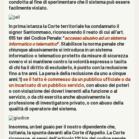
condotta al fine di sperimentare che il sistema può essere
facilmente violato.
In prima istanza la Corte territoriale ha condannato il
signor Santommaso, riconoscendo il reato di cui all’art.
615 ter del Codice Penale: “
accesso abusivo ad un sistema
informatico o telematico
“. Stabilisce la norma penale che
chiunque abusivamente si introduca in un sistema
informatico o telematico protetto da misure di sicurezza
ovvero vi si mantiene contro la volontà espressa o tacita
di chi ha il diritto di escluderlo, è punito con la reclusione
fino a tre anni. La pena è della reclusione da uno a cinque
anni: 1)
se il fatto è commesso da un pubblico ufficiale o da
un incaricato di un pubblico servizio
, con abuso dei poteri
o con violazione dei doveri inerenti alla funzione o al
servizio, o da chi esercita anche abusivamente la
professione di investigatore privato, o con abuso della
qualità di operatore del sistema.
Insomma, un bel guaio per il nostro dipendente che,
tuttavia, la spunta davanti alla Corte d’Appello. La Corte
riconosce, ai sensi dell’articolo 131 bis del codice penale,