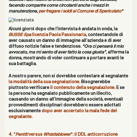
facendo comparire come circolanti anche i mezzi in
manutenzione,
per fregare i soldi al Comune di Spericolato
“
Alcuni giorni dopo che l’intervista è andata in onda, la
BUSSE Spa
licenzia Paola Passionaria
, contestandole di
aver causato un danno di immagine all’azienda e di aver
diffuso notizie false e tendenziose.
“Ora ci penserà il mio
avvocato, ma mi sento di aver fatto la cosa giusta”
, afferma la
donna, mostrando di voler continuare a portare avanti le
sua battaglia.
A nostro parere, non si dovrebbe contestare al segnalante
la modalità della sua segnalazione
. Bisognerebbe
piuttosto verificare
il contenuto della segnalazione.
E se
la persona ha segnalato pubblicamente un illecito,
causando un danno all’immagine della società, eventuali
provvedimenti disciplinari dovrebbero essere adottati
esclusivamente
dopo aver accertato la mala fede del
segnalante.
4. “
Pentiti
versus
Whistleblower
“: il DDL anticorruzione