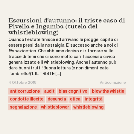
Escursioni d’autunno: il triste caso di
Pivella e Ingamba (tutela del
whistleblowing)
Quando l’estate finisce ed arrivano le piogge, capita di
essere presi dalla nostalgia. E’ successo anche a noi di
@spazioetico. Che abbiamo deciso di ritornare sulle
tracce di temi che ci sono molto cari: l’accesso civico
generalizzato e il whistleblowing. Anche l’autunno può
dare buoni frutti! Buona lettura (e non dimenticate
l’ombrello!) 1. IL TRISTE […]
4 Ottobre 2018
Anticorruzione
anticorruzione
audit
bias cognitivo
blow the whistle
condotte illecite
denuncia
etica
integrità
segnalazione
whistleblower
whistleblowing