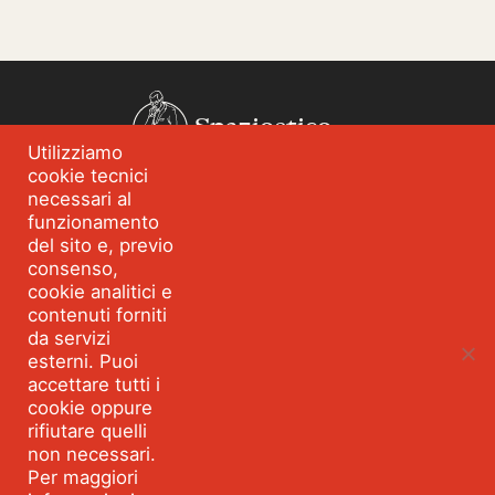
Spazioetico
Utilizziamo
cookie tecnici
Chi siamo
Analisi dei fabbisogni
necessari al
funzionamento
Blog
Eventi
del sito e, previo
Servizi
Formazione per
consenso,
l’integrità
cookie analitici e
contenuti forniti
Strumenti e percorsi
Risorse
da servizi
esterni. Puoi
Parla con Spazioetico
accettare tutti i
cookie oppure
rifiutare quelli
non necessari.
Seguici:
Facebook
Linkedin
Youtube
Twitter
©2026 SPAZIOETICO ASSOCIAZIONE PROFESSIONALE - Tutti
Per maggiori
i diritti riservati Partita IVA 10495360967 VIA MONTEGANI 1