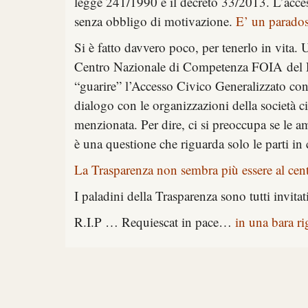
legge 241/1990 e il decreto 33/2013. L’acce
senza obbligo di motivazione.
E’ un parados
Si è fatto davvero poco, per tenerlo in vita
C
entro Nazionale di Competenza FOIA
del 
“guarire” l’Accesso Civico Generalizzato co
dialogo con le organizzazioni della società c
menzionata. Per dire, ci si preoccupa se le 
è una questione che riguarda solo le parti i
La Trasparenza non sembra più essere al centr
I paladini della Trasparenza sono tutti invita
R.I.P … Requiescat in pace…
in una bara r