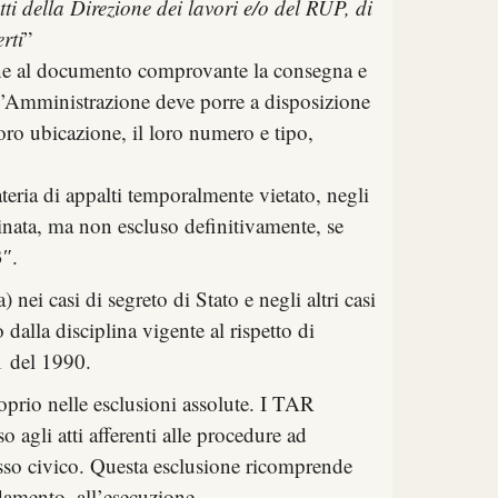
tti della Direzione dei lavori e/o del RUP, di
rti
”
ione al documento comprovante la consegna e
e, l’Amministrazione deve porre a disposizione
oro ubicazione, il loro numero e tipo,
teria di appalti temporalmente vietato, negli
rminata, ma non escluso definitivamente, se
3″.
 nei casi di segreto di Stato e negli altri casi
 dalla disciplina vigente al rispetto di
1 del 1990
.
proprio nelle esclusioni assolute. I TAR
o agli atti afferenti alle procedure ad
esso civico. Questa esclusione ricomprende
fidamento, all’esecuzione.