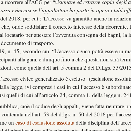
 a ricorrere all’ACG per “
visionare ed estrarre copia degli a
ssa evincersi se l’appaltatore ha posto in opera i tubi offe
8 del 2018
, per cui :”L’accesso va garantito anche in relaz
ne che, onde soddisfare il concreto interesse della ricorrent
l locatario per attestare l’avvenuta consegna dei bagni, la l
l documento di trasporto.
19, n. 45,
secondo cui: “L’accesso civico potrà essere in ma
artecipanti alla gara, e dunque fino a che questa non sarà te
sizioni, come quella dell’art. 5 comma 2 del D.Lgs. 33/201
l’accesso civico generalizzato è escluso (esclusione assoluta)
alla legge, ivi compresi i casi in cui l’accesso è subordinato
i quelli di cui all’
articolo 24, comma 1, della legge n. 24
pubblica, cioè il codice degli appalti, viene fatta rientrare 
a contenuta nell’art. 53 del d.lgs. n. 50 del 2016 per l’access
come un
caso di esclusione assoluta
della disciplina dell’acc
 atti di pianificazione all’espletamento delle procedure di af