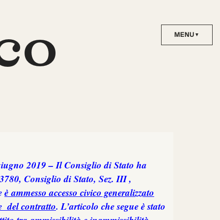
co
giugno 2019 – I
l Consiglio di Stato ha
a 3780,
Consiglio di Stato, Sez. III ,
he
è ammesso accesso civico generalizzato
ne del contratto
. L’articolo che segue è stato
ttito tra ammissibilità e inammissibilità,