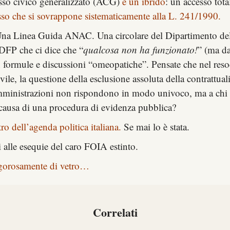
sso civico generalizzato (ACG)
è un ibrido
: un accesso tot
so che si sovrappone sistematicamente alla L. 241/1990.
. Una Linea Guida ANAC. Una circolare del Dipartimento dell
DFP che ci dice che “
qualcosa non ha funzionato!
” (ma da
n formule e discussioni “omeopatiche”. Pensate che nel
reso
ivile, la questione della esclusione assoluta della contrattu
amministrazioni non rispondono in modo univoco, ma a chi im
n causa di una procedura di evidenza pubblica?
o dell’agenda politica italiana.
Se mai lo è stata.
ti alle esequie del caro FOIA estinto.
igorosamente di vetro…
Correlati