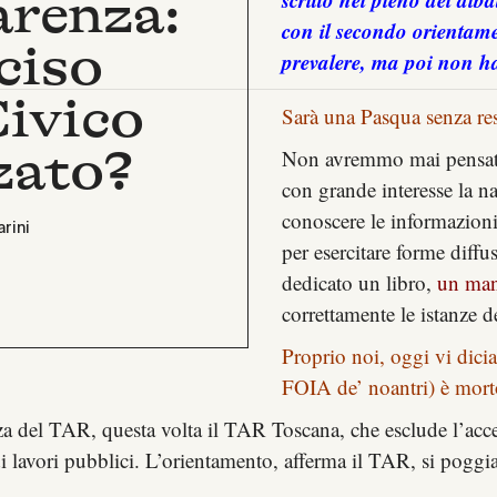
arenza:
con il secondo orientam
ciso
prevalere, ma poi non ha
Civico
Sarà una Pasqua senza res
zato?
Non avremmo mai pensato 
con grande interesse la na
conoscere le informazion
rini
per esercitare forme diffu
dedicato un libro,
un manu
correttamente le istanze de
Proprio noi, oggi vi dici
FOIA de’ noantri) è mort
za del TAR
, questa volta il TAR Toscana, che esclude l’acce
 di lavori pubblici. L’orientamento, afferma il TAR, si poggi