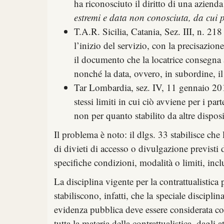
ha riconosciuto il diritto di una azienda
estremi e data non conosciuta, da cui po
T.A.R. Sicilia, Catania, Sez. III, n. 21
l’inizio del servizio, con la precisazio
il documento che la locatrice consegna a
nonché la data, ovvero, in subordine, i
Tar Lombardia, sez. IV, 11 gennaio 20
stessi limiti in cui ciò avviene per i p
non per quanto stabilito da altre dispo
Il problema è noto: il dlgs. 33 stabilisce che 
di divieti di accesso o divulgazione previsti d
specifiche condizioni, modalità o limiti, inclus
La disciplina vigente per la contrattualistica 
stabiliscono, infatti, che la speciale disciplin
evidenza pubblica deve essere considerata 
tutta la materia della contrattualistica, dagli