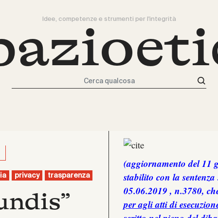
Idee, competenze e strumenti per l'integrità
pazioeti
Cerca qualcosa
(aggiornamento del 11 
stabilito con la sentenz
ia
privacy
trasparenza
05.06.2019 , n.3780
, c
undis”
per agli atti di esecuzio
scritto nel pieno del diba