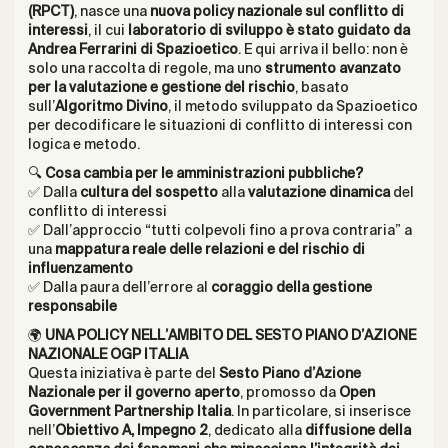
(RPCT)
, nasce una
nuova policy nazionale sul conflitto di
interessi
, il cui
laboratorio di sviluppo è stato guidato da
Andrea Ferrarini di Spazioetico
. E qui arriva il bello: non è
solo una raccolta di regole, ma uno
strumento avanzato
per la valutazione e gestione del rischio
, basato
sull’
Algoritmo Divino
, il metodo sviluppato da Spazioetico
per decodificare le situazioni di conflitto di interessi con
logica e metodo.
🔍
Cosa cambia per le amministrazioni pubbliche?
✅ Dalla
cultura del sospetto
alla
valutazione dinamica
del
conflitto di interessi
✅ Dall’approccio “tutti colpevoli fino a prova contraria” a
una
mappatura reale delle relazioni e del rischio di
influenzamento
✅ Dalla paura dell’errore al
coraggio della gestione
responsabile
🌍
UNA POLICY NELL’AMBITO DEL SESTO PIANO D’AZIONE
NAZIONALE OGP ITALIA
Questa iniziativa è parte del
Sesto Piano d’Azione
Nazionale per il governo aperto
, promosso da
Open
Government Partnership Italia
. In particolare, si inserisce
nell’
Obiettivo A, Impegno 2
, dedicato alla
diffusione della