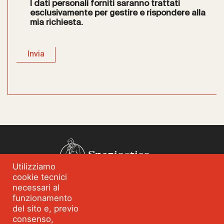
I dati personali forniti saranno trattati
esclusivamente per gestire e rispondere alla
mia richiesta.
Spazioetico
Utilizziamo
cookie tecnici
Chi siamo
Analisi dei fabbisogni
necessari al
funzionamento
Blog
Eventi
del sito e, previo
Servizi
Formazione per
consenso,