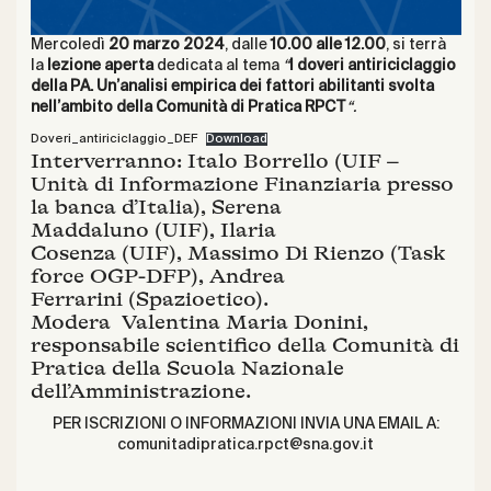
Mercoledì
20 marzo 2024
, dalle
10.00 alle 12.00
, si terrà
la
lezione aperta
dedicata al tema
“
I doveri antiriciclaggio
della PA. Un’analisi empirica dei fattori abilitanti svolta
nell’ambito della Comunità di Pratica RPCT
“.
Doveri_antiriciclaggio_DEF
Download
Interverranno:
Italo Borrello
(UIF –
Unità di Informazione Finanziaria presso
la banca d’Italia),
Serena
Maddaluno
(UIF),
Ilaria
Cosenza
(UIF),
Massimo Di Rienzo
(Task
force OGP-DFP),
Andrea
Ferrarini
(Spazioetico).
Modera
Valentina Maria Donini
,
responsabile scientifico della Comunità di
Pratica della Scuola Nazionale
dell’Amministrazione.
PER ISCRIZIONI O INFORMAZIONI INVIA UNA EMAIL A:
comunitadipratica.rpct@sna.gov.it