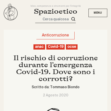
Idee, competenze e strumenti per l'integrità
Spazioetico
Cerca qualcosa
Anticorruzione
anac
Covid-19
ocse
Il rischio di corruzione
durante l’emergenza
Covid-19. Dove sono i
corrotti?
Scritto da:
Tommaso Biondo
2 Agosto 2020