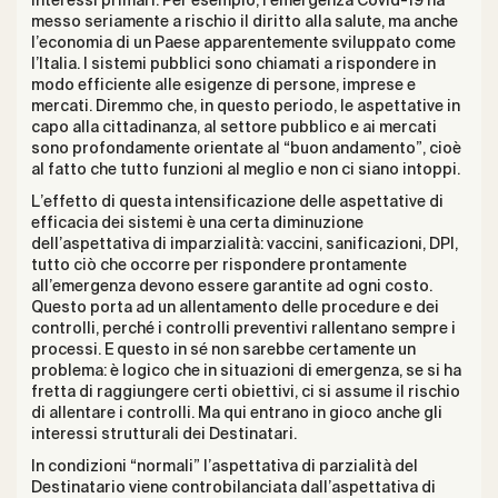
interessi primari. Per esempio, l’emergenza Covid-19 ha
messo seriamente a rischio il diritto alla salute, ma anche
l’economia di un Paese apparentemente sviluppato come
l’Italia. I sistemi pubblici sono chiamati a rispondere in
modo efficiente alle esigenze di persone, imprese e
mercati. Diremmo che, in questo periodo, le aspettative in
capo alla cittadinanza, al settore pubblico e ai mercati
sono profondamente orientate al “buon andamento”, cioè
al fatto che tutto funzioni al meglio e non ci siano intoppi.
L’effetto di questa intensificazione delle aspettative di
efficacia dei sistemi è una certa diminuzione
dell’aspettativa di imparzialità: vaccini, sanificazioni, DPI,
tutto ciò che occorre per rispondere prontamente
all’emergenza devono essere garantite ad ogni costo.
Questo porta ad un allentamento delle procedure e dei
controlli, perché i controlli preventivi rallentano sempre i
processi. E questo in sé non sarebbe certamente un
problema: è logico che in situazioni di emergenza, se si ha
fretta di raggiungere certi obiettivi, ci si assume il rischio
di allentare i controlli. Ma qui entrano in gioco anche gli
interessi strutturali dei Destinatari.
In condizioni “normali” l’aspettativa di parzialità del
Destinatario viene controbilanciata dall’aspettativa di