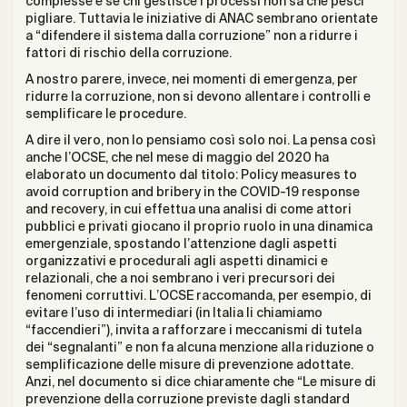
complesse e se chi gestisce i processi non sa che pesci
pigliare. Tuttavia le iniziative di ANAC sembrano orientate
a “difendere il sistema dalla corruzione” non a ridurre i
fattori di rischio della corruzione.
A nostro parere, invece, nei momenti di emergenza, per
ridurre la corruzione, non si devono allentare i controlli e
semplificare le procedure.
A dire il vero, non lo pensiamo così solo noi. La pensa così
anche l’OCSE, che nel mese di maggio del 2020 ha
elaborato un documento dal titolo: Policy measures to
avoid corruption and bribery in the COVID-19 response
and recovery, in cui effettua una analisi di come attori
pubblici e privati giocano il proprio ruolo in una dinamica
emergenziale, spostando l’attenzione dagli aspetti
organizzativi e procedurali agli aspetti dinamici e
relazionali, che a noi sembrano i veri precursori dei
fenomeni corruttivi. L’OCSE raccomanda, per esempio, di
evitare l’uso di intermediari (in Italia li chiamiamo
“faccendieri”), invita a rafforzare i meccanismi di tutela
dei “segnalanti” e non fa alcuna menzione alla riduzione o
semplificazione delle misure di prevenzione adottate.
Anzi, nel documento si dice chiaramente che “Le misure di
prevenzione della corruzione previste dagli standard