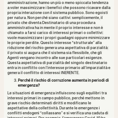
amministrazione, hanno un più o meno spiccata tendenza
a voler massimizzare i benefici che possono ricavare dalla
propria interazione con il sistema pubblico. Sono egoisti
per natura. Non perché siano cattivi: semplicemente, il
privato che diventa Destinatario di una procedura
amministrativa ha in mente il proprio interesse e non è
chiamato a farsi carico di interessi primari o collettivi:
vuole massimizzare i propri guadagni oppure minimizzare
le proprie perdite. Questo interesse “strutturale” alla
riduzione del rischio genera una aspettativa di parzialità:
il privato si augura che il sistema sia flessibile, che gli
Agenti vengano incontro alle sue particolari esigenze.
Questa aspettativa di parzialità del singolo destinatario
entra in conflitto con l’interesse primario all’imparzialità e
genera il conflitto di interessi INERENTE.
Perché il rischio di corruzione aumenta in periodi di
emergenza?
Le situazioni di emergenza influiscono sugli equilibri tra
interessi primari in campo pubblico, perché mettono in
grave rischio determinati diritti e modificano le
aspettative della collettività. Durante le emergenze i
conflitti endogeni “collassano” e si verifica una caduta di