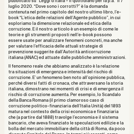
pubblicato su “Leggi d’Italia – Il quotidiano per la p.a.” il 7
luglio 2020. “Dove sono i corrotti?” è la domanda
contenuta nel primo capitolo del nostro ultimo libro, l’e-
book “L’etica delle relazioni dell’Agente pubblico”, in cui
esploriamo la dimensione relazionale ed etica della
corruzione. E il nostro articolo è un esempio di come le
teorie e gli strumenti proposti nell’e-book possono
essere usate per analizzare fenomeni concreti, ma anche
per valutare l’efficacia delle attuali strategie di
prevenzione suggerite dall’Autorità anticorruzione
italiana (ANAC) ed attuate dalle pubbliche amministrazioni.
Il fenomeno reale che abbiamo analizzato è la relazione
tra situazioni di emergenza e intensità del rischio di
corruzione. E’ un fenomeno ben noto all’opinione pubblica,
perché diversi fatti di cronaca, che attraversano la storia
italiana, dimostrano nei momenti di crisi e di emergenza il
rischio di corruzione aumenta. Per esempio, lo Scandalo
della Banca Romana (il primo clamoroso caso di
corruzione politico-finanziaria dell’Italia Unità) del 1893
matura nel contesto della crisi economica e finanziaria
che (a partire dal 1888) travolge l’economia e il sistema
bancario, che aveva finanziato le speculazioni edilizie e la
bolla del mercato immobiliare della città di Roma, da poco