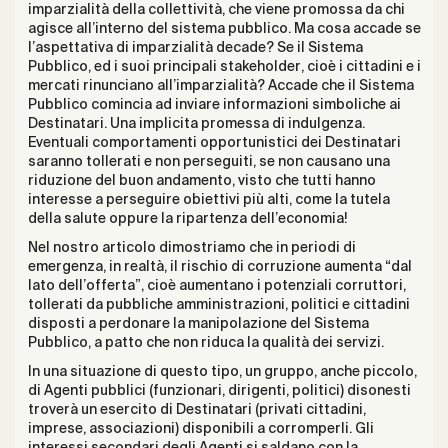
imparzialità della collettività, che viene promossa da chi
agisce all’interno del sistema pubblico. Ma cosa accade se
l’aspettativa di imparzialità decade? Se il Sistema
Pubblico, ed i suoi principali stakeholder, cioè i cittadini e i
mercati rinunciano all’imparzialità? Accade che il Sistema
Pubblico comincia ad inviare informazioni simboliche ai
Destinatari. Una implicita promessa di indulgenza.
Eventuali comportamenti opportunistici dei Destinatari
saranno tollerati e non perseguiti, se non causano una
riduzione del buon andamento, visto che tutti hanno
interesse a perseguire obiettivi più alti, come la tutela
della salute oppure la ripartenza dell’economia!
Nel nostro articolo dimostriamo che in periodi di
emergenza, in realtà, il rischio di corruzione aumenta “dal
lato dell’offerta”, cioè aumentano i potenziali corruttori,
tollerati da pubbliche amministrazioni, politici e cittadini
disposti a perdonare la manipolazione del Sistema
Pubblico, a patto che non riduca la qualità dei servizi.
In una situazione di questo tipo, un gruppo, anche piccolo,
di Agenti pubblici (funzionari, dirigenti, politici) disonesti
troverà un esercito di Destinatari (privati cittadini,
imprese, associazioni) disponibili a corromperli. Gli
interessi secondari degli Agenti si saldano con la