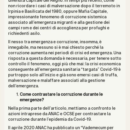
divenuta Capitale del Regno. In tempi più recenti, come
non ricordare i casi di malversazione dopo il terremoto in
Irpinia e Basilicata del 1980, oppure Mafia Capitale,
impressionante fenomeno di corruzione sistemica
associato all’emergenza migranti e alla gestione dei
campi rom e dei centri di accoglienza per profughi e
richiedenti asilo.
Il nesso tra emergenza e corruzione, insomma, è
innegabile, ma nessuno si è mai chiesto perché la
corruzione aumenta nei periodi di crisi ed emergenza. Una
risposta a questa domanda è necessaria, per tenere sotto
controllo il fenomeno, oggi più che mai: la crisi economica
conseguente all’emergenza sanitaria “targata” Covid-19 è
purtroppo solo all’inizio e già sono emersi casi di truffa,
malversazione e malaffare associati alla gestione
dell’emergenza.
Come contrastare la corruzione durante le
emergenze?
Nella prima parte dell’articolo, mettiamo a confronto le
azioni intraprese da ANAC e OCSE per contrastare la
corruzione durante l’epidemia da Covid-19.
Il aprile 2020 ANAC ha pubblicato un “Vademecum per