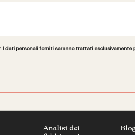
y
. I dati personali forniti saranno trattati esclusivamente 
o
Analisi dei
Blo