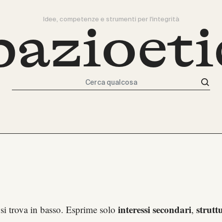
Idee, competenze e strumenti per l'integrità
pazioeti
Cerca qualcosa
interessi secondari
strutt
 si trova in basso. Esprime solo
,