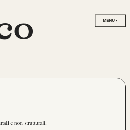
co
urali
e non strutturali.