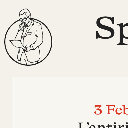
S
3 Feb
L’antir