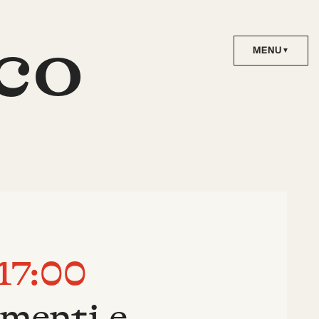
co
 17:00
umenti e