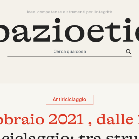
Idee, competenze e strumenti per l'integrità
pazioeti
Cerca qualcosa
Antiriciclaggio
braio 2021 , dalle
iciclaggio: tra str