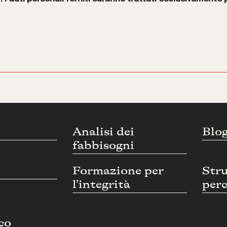
o
Analisi dei
Blo
fabbisogni
Formazione per
Str
l’integrità
perc
co