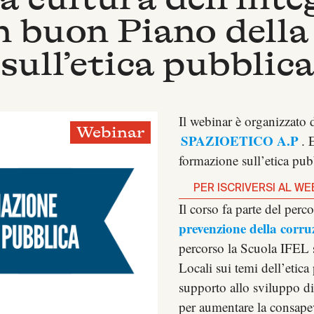
n buon Piano dell
sull’etica pubblica
Il webinar è organizzato 
Webinar
SPAZIOETICO A.P
. 
formazione sull’etica pub
PER ISCRIVERSI AL WE
Il corso fa parte del perc
prevenzione della corru
percorso la Scuola IFEL s
Locali sui temi dell’etic
supporto allo sviluppo di
per aumentare la consape