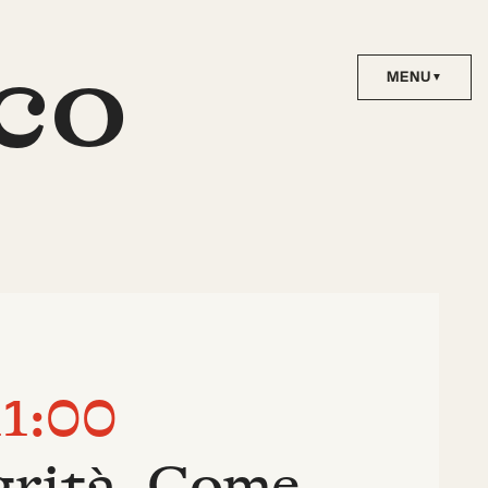
co
11:00
egrità. Come