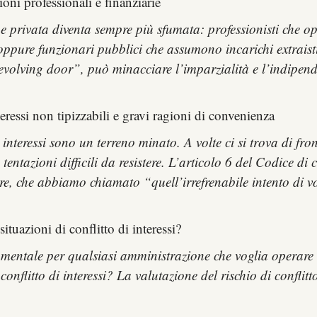
ioni professionali e finanziarie
 e privata diventa sempre più sfumata: professionisti che o
ppure funzionari pubblici che assumono incarichi extraist
“revolving door”, può minacciare l’imparzialità e l’indipen
interessi non tipizzabili e gravi ragioni di convenienza
i interessi sono un terreno minato. A volte ci si trova di fron
tentazioni difficili da resistere. L’articolo 6 del Codice d
lare, che abbiamo chiamato “quell’irrefrenabile intento di 
ituazioni di conflitto di interessi?
fondamentale per qualsiasi amministrazione che voglia operar
conflitto di interessi? La valutazione del rischio di conflit