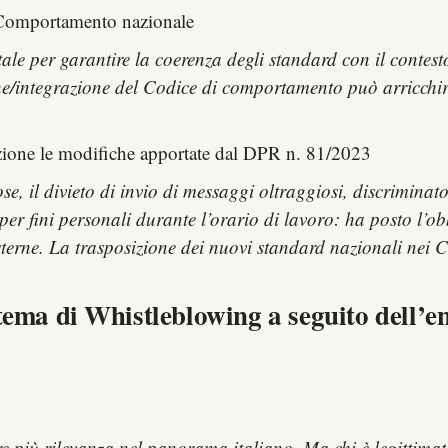
i Comportamento nazionale
ale per garantire la coerenza degli standard con il contesto
ione/integrazione del Codice di comportamento può arricchir
zione le modifiche apportate dal DPR n. 81/2023
se, il divieto di invio di messaggi oltraggiosi, discriminat
 per fini personali durante l’orario di lavoro: ha posto l’ob
sterne. La trasposizione dei nuovi standard nazionali nei C
tema di Whistleblowing a seguito dell’en
 più rilevanza nel panorama italiano. Ma chi è legittimat