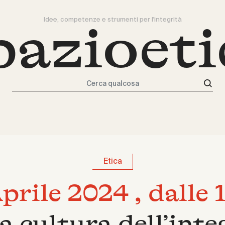
Idee, competenze e strumenti per l'integrità
pazioeti
Cerca qualcosa
Etica
prile 2024 , dalle 
a cultura dell’int