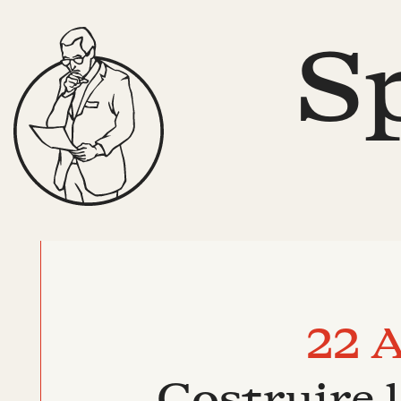
S
22 A
Costruire l