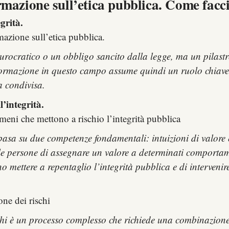
ormazione sull’etica pubblica. Come facc
grità.
zione sull’etica pubblica.
rocratico o un obbligo sancito dalla legge, ma un pilastro
a formazione in questo campo assume quindi un ruolo chiave
a condivisa.
’integrità.
meni che mettono a rischio l’integrità pubblica
i basa su due competenze fondamentali: intuizioni di valor
elle persone di assegnare un valore a determinati comporta
o mettere a repentaglio l’integrità pubblica e di intervenire
one dei rischi
ischi è un processo complesso che richiede una combinazione